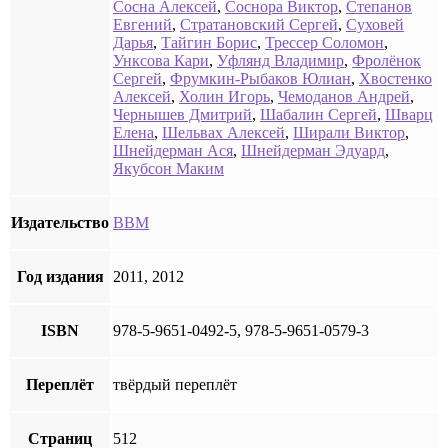
Сосна Алексей
,
Соснора Виктор
,
Степанов
Евгений
,
Стратановский Сергей
,
Суховей
Дарья
,
Тайгин Борис
,
Трессер Соломон
,
Унксова Кари
,
Уфлянд Владимир
,
Фролёнок
Сергей
,
Фрумкин-Рыбаков Юлиан
,
Хвостенко
Алексей
,
Холин Игорь
,
Чемоданов Андрей
,
Чернышев Дмитрий
,
Шабалин Сергей
,
Шварц
Елена
,
Шельвах Алексей
,
Ширали Виктор
,
Шнейдерман Ася
,
Шнейдерман Эдуард
,
Якубсон Маким
Издательство
ВВМ
Год издания
2011, 2012
ISBN
978-5-9651-0492-5, 978-5-9651-0579-3
Переплёт
твёрдый переплёт
Страниц
512