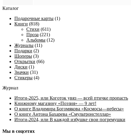
Каталог
Подарочные карты
(1)
Книги
(818)
Стихи
(611)
Проза
(221)
Альбомы
(12)
Журналы
(11)
Подарки
(2)
Шоперы
(3)
Открытки
(66)
Диски
(1)
Значки
(31)
Стикеры
(4)
Журнал
Итоги-2025, или Коготок увяз — всей птичке пропасть
Книжному магазину «Поэзия» — 9 лет!
О книге Владимира Богомякова «Космосы—небесы»
О книге Антона Бахарева «Смультронстеллар»
Итоги-2024, или В каждой избушке свои погремушки
Мы в соцсетях