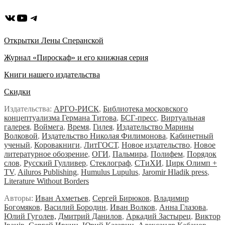
ВКонтакте
YouTube
Telegram
Открытки Лены Сперанской
Журнал «Пироскаф» и его книжная серия
Книги нашего издательства
Скидки
Издательства:
АРГО-РИСК
,
Библиотека московского
концептуализма Германа Титова
,
БСГ-пресс
,
Виртуальная
галерея
,
Воймега
,
Время
,
Гилея
,
Издательство Марины
Волковой
,
Издательство Николая Филимонова
,
Кабинетный
ученый
,
Коровакниги
,
ЛитГОСТ
,
Новое издательство
,
Новое
литературное обозрение
,
ОГИ
,
Пальмира
,
Полифем
,
Порядок
слов
,
Русский Гулливер
,
Стеклограф
,
СТиХИ
,
Цирк Олимп +
TV
,
Ailuros Publishing
,
Humulus Lupulus
,
Jaromir Hladik press
,
Literature Without Borders
Авторы:
Иван Ахметьев
,
Сергей Бирюков
,
Владимир
Богомяков
,
Василий Бородин
,
Иван Волков
,
Анна Глазова
,
Юлий Гуголев,
Дмитрий Данилов
,
Аркадий Застырец
,
Виктор