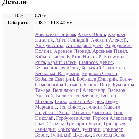
Детали
Вес
870 г
Габариты
298 × 110 × 40 мм
Абельская Наталья
,
Аврех Юрий
,
Азарова
Наталия
,
Айги Геннадий
,
Алехин Алексей
,
Альчук Анна
,
Ангаладян Рубен
,
Андрукович
Полина
,
Аронзон Леонид
,
Арсеньев Павел
,
Байков Павел
,
Байтов Николай
,
Бальмина
Рита
,
Барлиг Олесь
,
Безносов Денис
,
Беломлинская Юлия
,
Бельский Станислав
,
Беспалько Владимир
,
Бирюков Сергей
,
Бобылев Дмитрий
,
Бобышев Дмитрий
,
Бонч-
Осмоловская Татьяна
,
Брандт Петр
,
Буковская
Тамара
,
Величанский Александр
,
Веселов
Алексей
,
Волосенков Феликс
,
Вяткин
Михаил
,
Гайворонский Андрей
,
Гейде
Марианна
,
Ген Виктор
,
Гликин Максим
,
Голубкова Анна
,
Голынко Дмитрий
,
Голь
Николай
,
Горбунова Алла
,
Горнон Александр
,
Грауз Татьяна
,
Григорин Борис
,
Григорьев
Геннадий
,
Григорьев Дмитрий
,
Гринберг
Борис
,
Гуницкий Джордж
,
Гусарова Белла
,