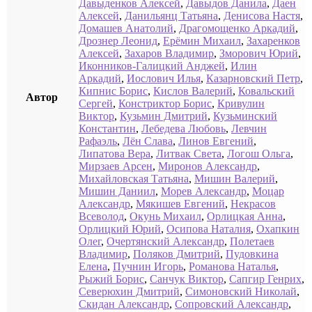
Давыденков Алексей
,
Давыдов Данила
,
Даен
Алексей
,
Данильянц Татьяна
,
Денисова Настя
,
Домашев Анатолий
,
Драгомощенко Аркадий
,
Дрознер Леонид
,
Ерёмин Михаил
,
Захаренков
Алексей
,
Захаров Владимир
,
Зморович Юрий
,
Иконников-Галицкий Анджей
,
Илин
Аркадий
,
Иослович Илья
,
Казарновский Петр
,
Кипнис Борис
,
Кислов Валерий
,
Ковальский
Автор
Сергей
,
Констриктор Борис
,
Кривулин
Виктор
,
Кузьмин Дмитрий
,
Кузьминский
Константин
,
Лебедева Любовь
,
Левчин
Рафаэль
,
Лён Слава
,
Линов Евгений
,
Липатова Вера
,
Литвак Света
,
Логош Ольга
,
Мирзаев Арсен
,
Миронов Александр
,
Михайловская Татьяна
,
Мишин Валерий
,
Мишин Даниил
,
Морев Александр
,
Моцар
Александр
,
Мякишев Евгений
,
Некрасов
Всеволод
,
Окунь Михаил
,
Орлицкая Анна
,
Орлицкий Юрий
,
Осипова Наталия
,
Охапкин
Олег
,
Очертянский Александр
,
Полетаев
Владимир
,
Поляков Дмитрий
,
Пудовкина
Елена
,
Пучнин Игорь
,
Романова Наталья
,
Рыжий Борис
,
Санчук Виктор
,
Сапгир Генрих
,
Северюхин Дмитрий
,
Симоновский Николай
,
Скидан Александр
,
Сопровский Александр
,