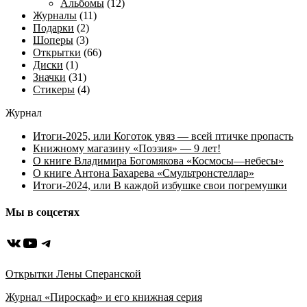
Альбомы
(12)
Журналы
(11)
Подарки
(2)
Шоперы
(3)
Открытки
(66)
Диски
(1)
Значки
(31)
Стикеры
(4)
Журнал
Итоги-2025, или Коготок увяз — всей птичке пропасть
Книжному магазину «Поэзия» — 9 лет!
О книге Владимира Богомякова «Космосы—небесы»
О книге Антона Бахарева «Смультронстеллар»
Итоги-2024, или В каждой избушке свои погремушки
Мы в соцсетях
ВКонтакте
YouTube
Telegram
Открытки Лены Сперанской
Журнал «Пироскаф» и его книжная серия