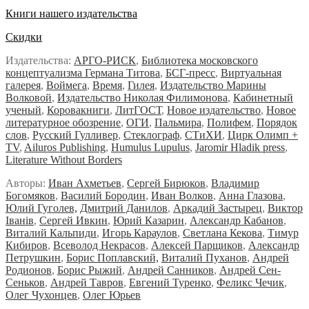
Книги нашего издательства
Скидки
Издательства:
АРГО-РИСК
,
Библиотека московского
концептуализма Германа Титова
,
БСГ-пресс
,
Виртуальная
галерея
,
Воймега
,
Время
,
Гилея
,
Издательство Марины
Волковой
,
Издательство Николая Филимонова
,
Кабинетный
ученый
,
Коровакниги
,
ЛитГОСТ
,
Новое издательство
,
Новое
литературное обозрение
,
ОГИ
,
Пальмира
,
Полифем
,
Порядок
слов
,
Русский Гулливер
,
Стеклограф
,
СТиХИ
,
Цирк Олимп +
TV
,
Ailuros Publishing
,
Humulus Lupulus
,
Jaromir Hladik press
,
Literature Without Borders
Авторы:
Иван Ахметьев
,
Сергей Бирюков
,
Владимир
Богомяков
,
Василий Бородин
,
Иван Волков
,
Анна Глазова
,
Юлий Гуголев,
Дмитрий Данилов
,
Аркадий Застырец
,
Виктор
Iванiв
,
Сергей Ивкин
,
Юрий Казарин
,
Александр Кабанов
,
Виталий Кальпиди
,
Игорь Караулов
,
Светлана Кекова
,
Тимур
Кибиров
,
Всеволод Некрасов
,
Алексей Парщиков
,
Александр
Петрушкин
,
Борис Поплавский,
Виталий Пуханов
,
Андрей
Родионов
,
Борис Рыжий
,
Андрей Санников
,
Андрей Сен-
Сеньков
,
Андрей Тавров
,
Евгений Туренко
,
Феликс Чечик
,
Олег Чухонцев
,
Олег Юрьев