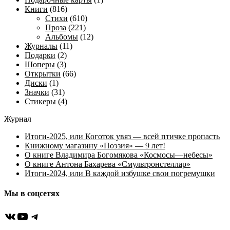
Книги
(816)
Стихи
(610)
Проза
(221)
Альбомы
(12)
Журналы
(11)
Подарки
(2)
Шоперы
(3)
Открытки
(66)
Диски
(1)
Значки
(31)
Стикеры
(4)
Журнал
Итоги-2025, или Коготок увяз — всей птичке пропасть
Книжному магазину «Поэзия» — 9 лет!
О книге Владимира Богомякова «Космосы—небесы»
О книге Антона Бахарева «Смультронстеллар»
Итоги-2024, или В каждой избушке свои погремушки
Мы в соцсетях
ВКонтакте
YouTube
Telegram