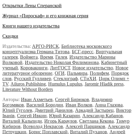
Открытки Лены Сперанской
Журнал «Пироскаф» и его книжная серия
Книги нашего издательства
Скидки
Издательства:
АРГО-РИСК
,
Библиотека московского
концептуализма Германа Титова
,
БСГ-пресс
,
Виртуальная
галерея
,
Воймега
,
Время
,
Гилея
,
Издательство Марины
Волковой
,
Издательство Николая Филимонова
,
Кабинетный
ученый
,
Коровакниги
,
ЛитГОСТ
,
Новое издательство
,
Новое
литературное обозрение
,
ОГИ
,
Пальмира
,
Полифем
,
Порядок
слов
,
Русский Гулливер
,
Стеклограф
,
СТиХИ
,
Цирк Олимп +
TV
,
Ailuros Publishing
,
Humulus Lupulus
,
Jaromir Hladik press
,
Literature Without Borders
Авторы:
Иван Ахметьев
,
Сергей Бирюков
,
Владимир
Богомяков
,
Василий Бородин
,
Иван Волков
,
Анна Глазова
,
Юлий Гуголев,
Дмитрий Данилов
,
Аркадий Застырец
,
Виктор
Iванiв
,
Сергей Ивкин
,
Юрий Казарин
,
Александр Кабанов
,
Виталий Кальпиди
,
Игорь Караулов
,
Светлана Кекова
,
Тимур
Кибиров
,
Всеволод Некрасов
,
Алексей Парщиков
,
Александр
Петрушкин
,
Борис Поплавский,
Виталий Пуханов
,
Андрей