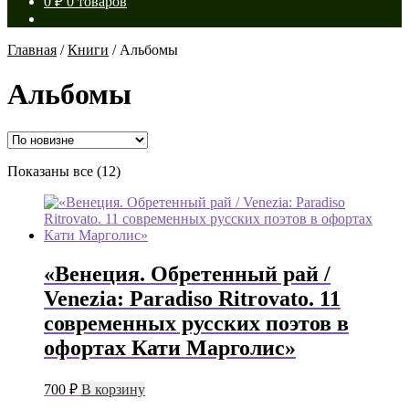
0
₽
0 товаров
Главная
/
Книги
/
Альбомы
Альбомы
Сортировка:
Показаны все (12)
самые
недавние
«Венеция. Обретенный рай /
Venezia: Paradiso Ritrovato. 11
современных русских поэтов в
офортах Кати Марголис»
700
₽
В корзину