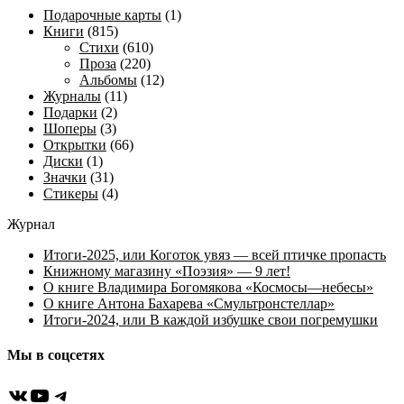
Подарочные карты
(1)
Книги
(815)
Стихи
(610)
Проза
(220)
Альбомы
(12)
Журналы
(11)
Подарки
(2)
Шоперы
(3)
Открытки
(66)
Диски
(1)
Значки
(31)
Стикеры
(4)
Журнал
Итоги-2025, или Коготок увяз — всей птичке пропасть
Книжному магазину «Поэзия» — 9 лет!
О книге Владимира Богомякова «Космосы—небесы»
О книге Антона Бахарева «Смультронстеллар»
Итоги-2024, или В каждой избушке свои погремушки
Мы в соцсетях
ВКонтакте
YouTube
Telegram