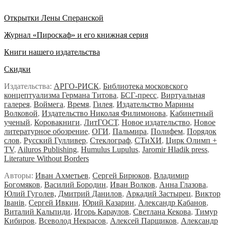
Открытки Лены Сперанской
Журнал «Пироскаф» и его книжная серия
Книги нашего издательства
Скидки
Издательства:
АРГО-РИСК
,
Библиотека московского
концептуализма Германа Титова
,
БСГ-пресс
,
Виртуальная
галерея
,
Воймега
,
Время
,
Гилея
,
Издательство Марины
Волковой
,
Издательство Николая Филимонова
,
Кабинетный
ученый
,
Коровакниги
,
ЛитГОСТ
,
Новое издательство
,
Новое
литературное обозрение
,
ОГИ
,
Пальмира
,
Полифем
,
Порядок
слов
,
Русский Гулливер
,
Стеклограф
,
СТиХИ
,
Цирк Олимп +
TV
,
Ailuros Publishing
,
Humulus Lupulus
,
Jaromir Hladik press
,
Literature Without Borders
Авторы:
Иван Ахметьев
,
Сергей Бирюков
,
Владимир
Богомяков
,
Василий Бородин
,
Иван Волков
,
Анна Глазова
,
Юлий Гуголев,
Дмитрий Данилов
,
Аркадий Застырец
,
Виктор
Iванiв
,
Сергей Ивкин
,
Юрий Казарин
,
Александр Кабанов
,
Виталий Кальпиди
,
Игорь Караулов
,
Светлана Кекова
,
Тимур
Кибиров
,
Всеволод Некрасов
,
Алексей Парщиков
,
Александр