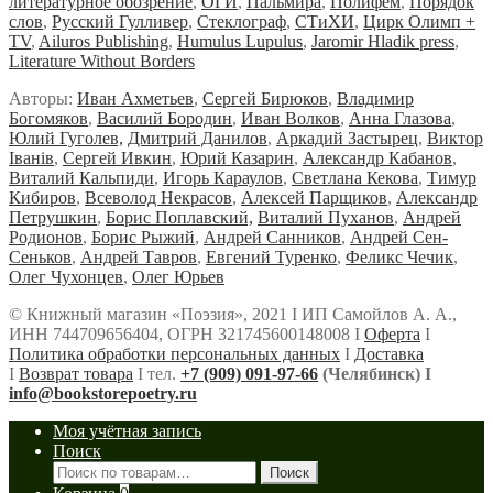
литературное обозрение
,
ОГИ
,
Пальмира
,
Полифем
,
Порядок
слов
,
Русский Гулливер
,
Стеклограф
,
СТиХИ
,
Цирк Олимп +
TV
,
Ailuros Publishing
,
Humulus Lupulus
,
Jaromir Hladik press
,
Literature Without Borders
Авторы:
Иван Ахметьев
,
Сергей Бирюков
,
Владимир
Богомяков
,
Василий Бородин
,
Иван Волков
,
Анна Глазова
,
Юлий Гуголев,
Дмитрий Данилов
,
Аркадий Застырец
,
Виктор
Iванiв
,
Сергей Ивкин
,
Юрий Казарин
,
Александр Кабанов
,
Виталий Кальпиди
,
Игорь Караулов
,
Светлана Кекова
,
Тимур
Кибиров
,
Всеволод Некрасов
,
Алексей Парщиков
,
Александр
Петрушкин
,
Борис Поплавский,
Виталий Пуханов
,
Андрей
Родионов
,
Борис Рыжий
,
Андрей Санников
,
Андрей Сен-
Сеньков
,
Андрей Тавров
,
Евгений Туренко
,
Феликс Чечик
,
Олег Чухонцев
,
Олег Юрьев
© Книжный магазин «Поэзия», 2021 Ι ИП Самойлов А. А.,
ИНН 744709656404, ОГРН 321745600148008 Ι
Оферта
Ι
Политика обработки персональных данных
Ι
Доставка
Ι
Возврат товара
Ι тел.
+7 (909) 091-97-66
(Челябинск) Ι
info@bookstorepoetry.ru
Моя учётная запись
Поиск
Искать:
Поиск