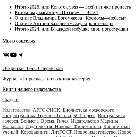
Итоги-2025, или Коготок увяз — всей птичке пропасть
Книжному магазину «Поэзия» — 9 лет!
О книге Владимира Богомякова «Космосы—небесы»
О книге Антона Бахарева «Смультронстеллар»
Итоги-2024, или В каждой избушке свои погремушки
Мы в соцсетях
ВКонтакте
YouTube
Telegram
Открытки Лены Сперанской
Журнал «Пироскаф» и его книжная серия
Книги нашего издательства
Скидки
Издательства:
АРГО-РИСК
,
Библиотека московского
концептуализма Германа Титова
,
БСГ-пресс
,
Виртуальная
галерея
,
Воймега
,
Время
,
Гилея
,
Издательство Марины
Волковой
,
Издательство Николая Филимонова
,
Кабинетный
ученый
,
Коровакниги
,
ЛитГОСТ
,
Новое издательство
,
Новое