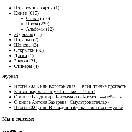
Подарочные карты
(1)
Книги
(815)
Стихи
(610)
Проза
(220)
Альбомы
(12)
Журналы
(11)
Подарки
(2)
Шоперы
(3)
Открытки
(66)
Диски
(1)
Значки
(31)
Стикеры
(4)
Журнал
Итоги-2025, или Коготок увяз — всей птичке пропасть
Книжному магазину «Поэзия» — 9 лет!
О книге Владимира Богомякова «Космосы—небесы»
О книге Антона Бахарева «Смультронстеллар»
Итоги-2024, или В каждой избушке свои погремушки
Мы в соцсетях
ВКонтакте
YouTube
Telegram