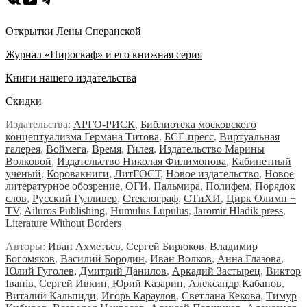
Открытки Лены Сперанской
Журнал «Пироскаф» и его книжная серия
Книги нашего издательства
Скидки
Издательства:
АРГО-РИСК
,
Библиотека московского
концептуализма Германа Титова
,
БСГ-пресс
,
Виртуальная
галерея
,
Воймега
,
Время
,
Гилея
,
Издательство Марины
Волковой
,
Издательство Николая Филимонова
,
Кабинетный
ученый
,
Коровакниги
,
ЛитГОСТ
,
Новое издательство
,
Новое
литературное обозрение
,
ОГИ
,
Пальмира
,
Полифем
,
Порядок
слов
,
Русский Гулливер
,
Стеклограф
,
СТиХИ
,
Цирк Олимп +
TV
,
Ailuros Publishing
,
Humulus Lupulus
,
Jaromir Hladik press
,
Literature Without Borders
Авторы:
Иван Ахметьев
,
Сергей Бирюков
,
Владимир
Богомяков
,
Василий Бородин
,
Иван Волков
,
Анна Глазова
,
Юлий Гуголев,
Дмитрий Данилов
,
Аркадий Застырец
,
Виктор
Iванiв
,
Сергей Ивкин
,
Юрий Казарин
,
Александр Кабанов
,
Виталий Кальпиди
,
Игорь Караулов
,
Светлана Кекова
,
Тимур