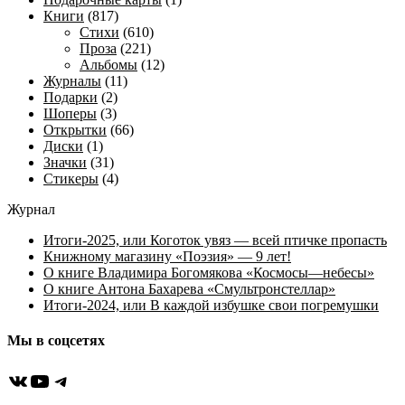
Книги
(817)
Стихи
(610)
Проза
(221)
Альбомы
(12)
Журналы
(11)
Подарки
(2)
Шоперы
(3)
Открытки
(66)
Диски
(1)
Значки
(31)
Стикеры
(4)
Журнал
Итоги-2025, или Коготок увяз — всей птичке пропасть
Книжному магазину «Поэзия» — 9 лет!
О книге Владимира Богомякова «Космосы—небесы»
О книге Антона Бахарева «Смультронстеллар»
Итоги-2024, или В каждой избушке свои погремушки
Мы в соцсетях
ВКонтакте
YouTube
Telegram