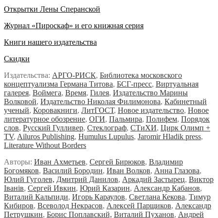
Открытки Лены Сперанской
Журнал «Пироскаф» и его книжная серия
Книги нашего издательства
Скидки
Издательства:
АРГО-РИСК
,
Библиотека московского
концептуализма Германа Титова
,
БСГ-пресс
,
Виртуальная
галерея
,
Воймега
,
Время
,
Гилея
,
Издательство Марины
Волковой
,
Издательство Николая Филимонова
,
Кабинетный
ученый
,
Коровакниги
,
ЛитГОСТ
,
Новое издательство
,
Новое
литературное обозрение
,
ОГИ
,
Пальмира
,
Полифем
,
Порядок
слов
,
Русский Гулливер
,
Стеклограф
,
СТиХИ
,
Цирк Олимп +
TV
,
Ailuros Publishing
,
Humulus Lupulus
,
Jaromir Hladik press
,
Literature Without Borders
Авторы:
Иван Ахметьев
,
Сергей Бирюков
,
Владимир
Богомяков
,
Василий Бородин
,
Иван Волков
,
Анна Глазова
,
Юлий Гуголев,
Дмитрий Данилов
,
Аркадий Застырец
,
Виктор
Iванiв
,
Сергей Ивкин
,
Юрий Казарин
,
Александр Кабанов
,
Виталий Кальпиди
,
Игорь Караулов
,
Светлана Кекова
,
Тимур
Кибиров
,
Всеволод Некрасов
,
Алексей Парщиков
,
Александр
Петрушкин
,
Борис Поплавский,
Виталий Пуханов
,
Андрей