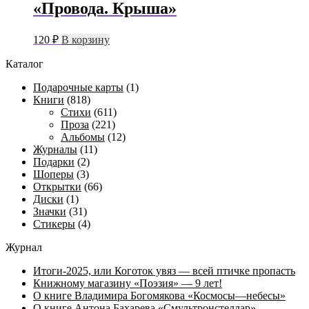
«Провода. Крыша»
120
₽
В корзину
Каталог
Подарочные карты
(1)
Книги
(818)
Стихи
(611)
Проза
(221)
Альбомы
(12)
Журналы
(11)
Подарки
(2)
Шоперы
(3)
Открытки
(66)
Диски
(1)
Значки
(31)
Стикеры
(4)
Журнал
Итоги-2025, или Коготок увяз — всей птичке пропасть
Книжному магазину «Поэзия» — 9 лет!
О книге Владимира Богомякова «Космосы—небесы»
О книге Антона Бахарева «Смультронстеллар»