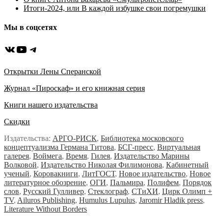
Итоги-2024, или В каждой избушке свои погремушки
Мы в соцсетях
ВКонтакте
YouTube
Telegram
Открытки Лены Сперанской
Журнал «Пироскаф» и его книжная серия
Книги нашего издательства
Скидки
Издательства:
АРГО-РИСК
,
Библиотека московского
концептуализма Германа Титова
,
БСГ-пресс
,
Виртуальная
галерея
,
Воймега
,
Время
,
Гилея
,
Издательство Марины
Волковой
,
Издательство Николая Филимонова
,
Кабинетный
ученый
,
Коровакниги
,
ЛитГОСТ
,
Новое издательство
,
Новое
литературное обозрение
,
ОГИ
,
Пальмира
,
Полифем
,
Порядок
слов
,
Русский Гулливер
,
Стеклограф
,
СТиХИ
,
Цирк Олимп +
TV
,
Ailuros Publishing
,
Humulus Lupulus
,
Jaromir Hladik press
,
Literature Without Borders