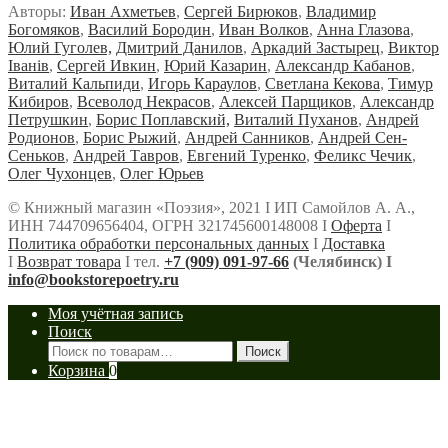
Авторы:
Иван Ахметьев
,
Сергей Бирюков
,
Владимир
Богомяков
,
Василий Бородин
,
Иван Волков
,
Анна Глазова
,
Юлий Гуголев,
Дмитрий Данилов
,
Аркадий Застырец
,
Виктор
Iванiв
,
Сергей Ивкин
,
Юрий Казарин
,
Александр Кабанов
,
Виталий Кальпиди
,
Игорь Караулов
,
Светлана Кекова
,
Тимур
Кибиров
,
Всеволод Некрасов
,
Алексей Парщиков
,
Александр
Петрушкин
,
Борис Поплавский,
Виталий Пуханов
,
Андрей
Родионов
,
Борис Рыжий
,
Андрей Санников
,
Андрей Сен-
Сеньков
,
Андрей Тавров
,
Евгений Туренко
,
Феликс Чечик
,
Олег Чухонцев
,
Олег Юрьев
© Книжный магазин «Поэзия», 2021 Ι ИП Самойлов А. А.,
ИНН 744709656404, ОГРН 321745600148008 Ι
Оферта
Ι
Политика обработки персональных данных
Ι
Доставка
Ι
Возврат товара
Ι тел.
+7 (909) 091-97-66
(Челябинск) Ι
info@bookstorepoetry.ru
Моя учётная запись
Поиск
Искать:
Поиск
Корзина
0