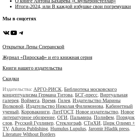
О книге Антона Бахарева «Смультронстеллар»
Итоги-2024, или В каждой избушке свои погремушки
Мы в соцсетях
ВКонтакте
YouTube
Telegram
Открытки Лены Сперанской
Журнал «Пироскаф» и его книжная серия
Книги нашего издательства
Скидки
Издательства:
АРГО-РИСК
,
Библиотека московского
концептуализма Германа Титова
,
БСГ-пресс
,
Виртуальная
галерея
,
Воймега
,
Время
,
Гилея
,
Издательство Марины
Волковой
,
Издательство Николая Филимонова
,
Кабинетный
ученый
,
Коровакниги
,
ЛитГОСТ
,
Новое издательство
,
Новое
литературное обозрение
,
ОГИ
,
Пальмира
,
Полифем
,
Порядок
слов
,
Русский Гулливер
,
Стеклограф
,
СТиХИ
,
Цирк Олимп +
TV
,
Ailuros Publishing
,
Humulus Lupulus
,
Jaromir Hladik press
,
Literature Without Borders