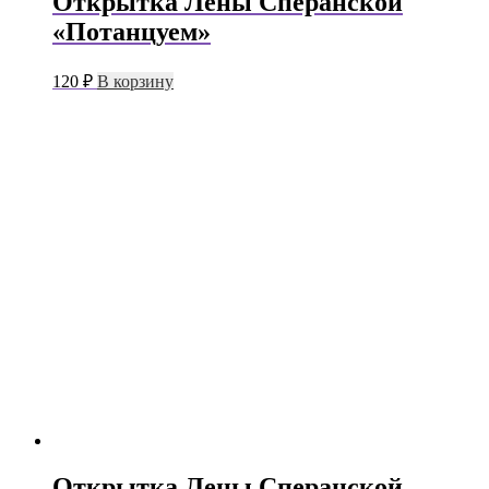
Открытка Лены Сперанской
«Потанцуем»
120
₽
В корзину
Открытка Лены Сперанской