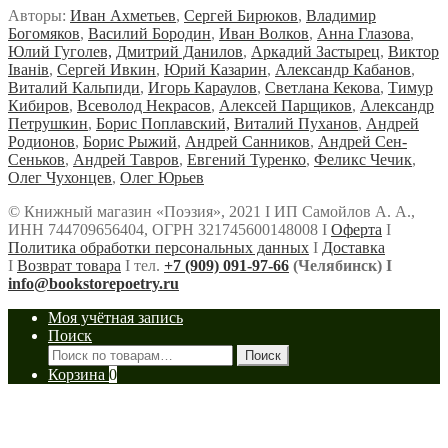
Авторы:
Иван Ахметьев
,
Сергей Бирюков
,
Владимир
Богомяков
,
Василий Бородин
,
Иван Волков
,
Анна Глазова
,
Юлий Гуголев,
Дмитрий Данилов
,
Аркадий Застырец
,
Виктор
Iванiв
,
Сергей Ивкин
,
Юрий Казарин
,
Александр Кабанов
,
Виталий Кальпиди
,
Игорь Караулов
,
Светлана Кекова
,
Тимур
Кибиров
,
Всеволод Некрасов
,
Алексей Парщиков
,
Александр
Петрушкин
,
Борис Поплавский,
Виталий Пуханов
,
Андрей
Родионов
,
Борис Рыжий
,
Андрей Санников
,
Андрей Сен-
Сеньков
,
Андрей Тавров
,
Евгений Туренко
,
Феликс Чечик
,
Олег Чухонцев
,
Олег Юрьев
© Книжный магазин «Поэзия», 2021 Ι ИП Самойлов А. А.,
ИНН 744709656404, ОГРН 321745600148008 Ι
Оферта
Ι
Политика обработки персональных данных
Ι
Доставка
Ι
Возврат товара
Ι тел.
+7 (909) 091-97-66
(Челябинск) Ι
info@bookstorepoetry.ru
Моя учётная запись
Поиск
Искать:
Поиск
Корзина
0