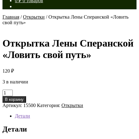
0
₽
0 товаров
Главная
/
Открытки
/
Открытка Лены Сперанской «Ловить
свой путь»
Открытка Лены Сперанской
«Ловить свой путь»
120
₽
3 в наличии
Количество
товара
В корзину
Открытка
Артикул:
15500
Категория:
Открытки
Лены
Сперанской
Детали
«Ловить
свой
Детали
путь»