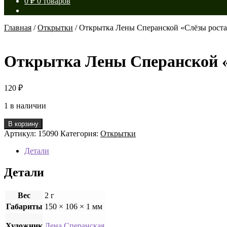
0
₽
0 товаров
Главная
/
Открытки
/
Открытка Лены Сперанской «Слёзы рост
Открытка Лены Сперанской «
120
₽
1 в наличии
Количество
В корзину
товара
Артикул:
15090
Категория:
Открытки
Открытка
Лены
Детали
Сперанской
«Слёзы
Детали
роста»
Вес
2 г
Габариты
150 × 106 × 1 мм
Художник
Лена Сперанская