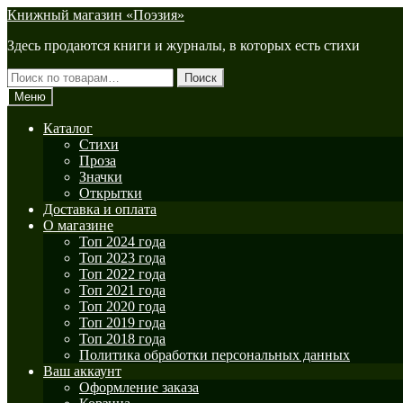
Перейти
Перейти
Книжный магазин «Поэзия»
к
к
Здесь продаются книги и журналы, в которых есть стихи
навигации
содержимому
Искать:
Поиск
Меню
Каталог
Стихи
Проза
Значки
Открытки
Доставка и оплата
О магазине
Топ 2024 года
Топ 2023 года
Топ 2022 года
Топ 2021 года
Топ 2020 года
Топ 2019 года
Топ 2018 года
Политика обработки персональных данных
Ваш аккаунт
Оформление заказа