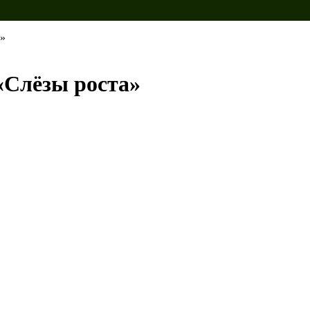
а»
Слёзы роста»