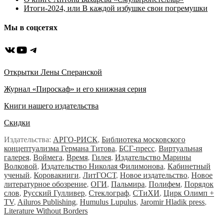
Итоги-2024, или В каждой избушке свои погремушки
Мы в соцсетях
ВКонтакте
YouTube
Telegram
Открытки Лены Сперанской
Журнал «Пироскаф» и его книжная серия
Книги нашего издательства
Скидки
Издательства:
АРГО-РИСК
,
Библиотека московского
концептуализма Германа Титова
,
БСГ-пресс
,
Виртуальная
галерея
,
Воймега
,
Время
,
Гилея
,
Издательство Марины
Волковой
,
Издательство Николая Филимонова
,
Кабинетный
ученый
,
Коровакниги
,
ЛитГОСТ
,
Новое издательство
,
Новое
литературное обозрение
,
ОГИ
,
Пальмира
,
Полифем
,
Порядок
слов
,
Русский Гулливер
,
Стеклограф
,
СТиХИ
,
Цирк Олимп +
TV
,
Ailuros Publishing
,
Humulus Lupulus
,
Jaromir Hladik press
,
Literature Without Borders