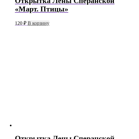
Открытка Лены Сперанской
«Март. Птицы»
120
₽
В корзину
Открытка Лены Сперанской