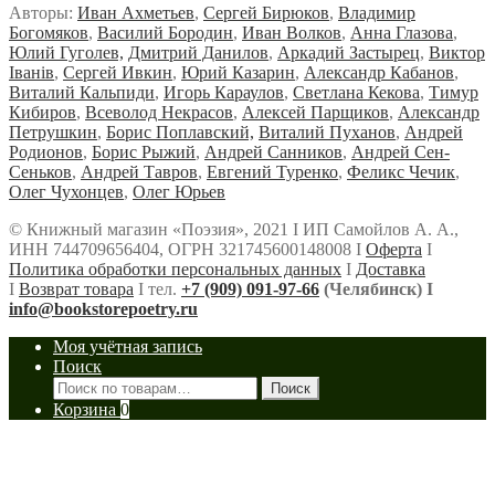
Авторы:
Иван Ахметьев
,
Сергей Бирюков
,
Владимир
Богомяков
,
Василий Бородин
,
Иван Волков
,
Анна Глазова
,
Юлий Гуголев,
Дмитрий Данилов
,
Аркадий Застырец
,
Виктор
Iванiв
,
Сергей Ивкин
,
Юрий Казарин
,
Александр Кабанов
,
Виталий Кальпиди
,
Игорь Караулов
,
Светлана Кекова
,
Тимур
Кибиров
,
Всеволод Некрасов
,
Алексей Парщиков
,
Александр
Петрушкин
,
Борис Поплавский,
Виталий Пуханов
,
Андрей
Родионов
,
Борис Рыжий
,
Андрей Санников
,
Андрей Сен-
Сеньков
,
Андрей Тавров
,
Евгений Туренко
,
Феликс Чечик
,
Олег Чухонцев
,
Олег Юрьев
© Книжный магазин «Поэзия», 2021 Ι ИП Самойлов А. А.,
ИНН 744709656404, ОГРН 321745600148008 Ι
Оферта
Ι
Политика обработки персональных данных
Ι
Доставка
Ι
Возврат товара
Ι тел.
+7 (909) 091-97-66
(Челябинск) Ι
info@bookstorepoetry.ru
Моя учётная запись
Поиск
Искать:
Поиск
Корзина
0