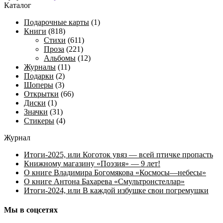
Иллюстрация
Каталог
—
Подарочные карты
(1)
это
Книги
(818)
размышление
Стихи
(611)
художника
Проза
(221)
о
Альбомы
(12)
стихах
Журналы
(11)
Подарки
(2)
Шоперы
(3)
Открытки
(66)
Диски
(1)
Значки
(31)
Стикеры
(4)
Журнал
Итоги-2025, или Коготок увяз — всей птичке пропасть
Книжному магазину «Поэзия» — 9 лет!
О книге Владимира Богомякова «Космосы—небесы»
О книге Антона Бахарева «Смультронстеллар»
Итоги-2024, или В каждой избушке свои погремушки
Мы в соцсетях