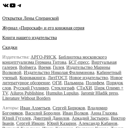
ВКонтакте
YouTube
Telegram
Открытки Лены Сперанской
Журнал «Пироскаф» и его книжная серия
Книги нашего издательства
Скидки
Издательства:
АРГО-РИСК
,
Библиотека московского
концептуализма Германа Титова
,
БСГ-пресс
,
Виртуальная
галерея
,
Воймега
,
Время
,
Гилея
,
Издательство Марины
Волковой
,
Издательство Николая Филимонова
,
Кабинетный
ученый
,
Коровакниги
,
ЛитГОСТ
,
Новое издательство
,
Новое
литературное обозрение
,
ОГИ
,
Пальмира
,
Полифем
,
Порядок
слов
,
Русский Гулливер
,
Стеклограф
,
СТиХИ
,
Цирк Олимп +
TV
,
Ailuros Publishing
,
Humulus Lupulus
,
Jaromir Hladik press
,
Literature Without Borders
Авторы:
Иван Ахметьев
,
Сергей Бирюков
,
Владимир
Богомяков
,
Василий Бородин
,
Иван Волков
,
Анна Глазова
,
Юлий Гуголев,
Дмитрий Данилов
,
Аркадий Застырец
,
Виктор
Iванiв
,
Сергей Ивкин
,
Юрий Казарин
,
Александр Кабанов
,