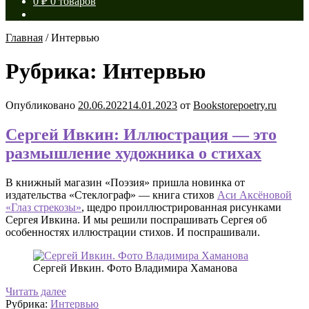
0
₽
0 товаров
Главная
/
Интервью
Рубрика:
Интервью
Опубликовано
20.06.2022
14.01.2023
от
Bookstorepoetry.ru
Сергей Ивкин: Иллюстрация — это
размышление художника о стихах
В книжный магазин «Поэзия» пришла новинка от
издательства «Стеклограф» — книга стихов
Аси Аксёновой
«Глаз стрекозы»
, щедро проиллюстрированная рисунками
Сергея Ивкина. И мы решили поспрашивать Сергея об
особенностях иллюстрации стихов. И поспрашивали.
Сергей Ивкин. Фото Владимира Хаманова
Сергей
Читать далее
Ивкин:
Рубрика:
Интервью