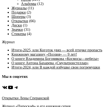
Альбомы
(12)
Журналы
(11)
Подарки
(2)
Шоперы
(3)
Открытки
(66)
Диски
(1)
Значки
(31)
Стикеры
(4)
Журнал
Итоги-2025, или Коготок увяз — всей птичке пропасть
Книжному магазину «Поэзия» — 9 лет!
О книге Владимира Богомякова «Космосы—небесы»
О книге Антона Бахарева «Смультронстеллар»
Итоги-2024, или В каждой избушке свои погремушки
Мы в соцсетях
ВКонтакте
YouTube
Telegram
Открытки Лены Сперанской
Журнал «Пироскаф» и его книжная серия