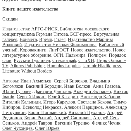
Книги нашего издательства
Скидки
Издательства:
АРГО-РИСК
,
Библиотека московского
концептуализма Германа Титова
,
БСГ-пресс
,
Виртуальная
галерея
,
Воймега
,
Время
,
Гилея
,
Издательство Марины
Волковой
,
Издательство Николая Филимонова
,
Кабинетный
ученый
,
Коровакниги
,
ЛитГОСТ
,
Новое издательство
,
Новое
литературное обозрение
,
ОГИ
,
Пальмира
,
Полифем
,
Порядок
слов
,
Русский Гулливер
,
Стеклограф
,
СТиХИ
,
Цирк Олимп +
TV
,
Ailuros Publishing
,
Humulus Lupulus
,
Jaromir Hladik press
,
Literature Without Borders
Авторы:
Иван Ахметьев
,
Сергей Бирюков
,
Владимир
Богомяков
,
Василий Бородин
,
Иван Волков
,
Анна Глазова
,
Юлий Гуголев,
Дмитрий Данилов
,
Аркадий Застырец
,
Виктор
Iванiв
,
Сергей Ивкин
,
Юрий Казарин
,
Александр Кабанов
,
Виталий Кальпиди
,
Игорь Караулов
,
Светлана Кекова
,
Тимур
Кибиров
,
Всеволод Некрасов
,
Алексей Парщиков
,
Александр
Петрушкин
,
Борис Поплавский,
Виталий Пуханов
,
Андрей
Родионов
,
Борис Рыжий
,
Андрей Санников
,
Андрей Сен-
Сеньков
,
Андрей Тавров
,
Евгений Туренко
,
Феликс Чечик
,
Олег Чухонцев
,
Олег Юрьев