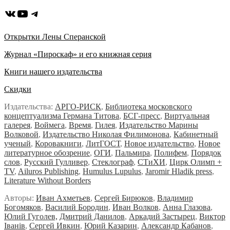
ВКонтакте
YouTube
Telegram
Открытки Лены Сперанской
Журнал «Пироскаф» и его книжная серия
Книги нашего издательства
Скидки
Издательства:
АРГО-РИСК
,
Библиотека московского
концептуализма Германа Титова
,
БСГ-пресс
,
Виртуальная
галерея
,
Воймега
,
Время
,
Гилея
,
Издательство Марины
Волковой
,
Издательство Николая Филимонова
,
Кабинетный
ученый
,
Коровакниги
,
ЛитГОСТ
,
Новое издательство
,
Новое
литературное обозрение
,
ОГИ
,
Пальмира
,
Полифем
,
Порядок
слов
,
Русский Гулливер
,
Стеклограф
,
СТиХИ
,
Цирк Олимп +
TV
,
Ailuros Publishing
,
Humulus Lupulus
,
Jaromir Hladik press
,
Literature Without Borders
Авторы:
Иван Ахметьев
,
Сергей Бирюков
,
Владимир
Богомяков
,
Василий Бородин
,
Иван Волков
,
Анна Глазова
,
Юлий Гуголев,
Дмитрий Данилов
,
Аркадий Застырец
,
Виктор
Iванiв
,
Сергей Ивкин
,
Юрий Казарин
,
Александр Кабанов
,