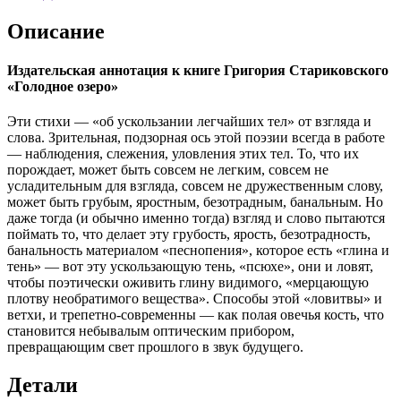
озеро»
Описание
Издательская аннотация к книге Григория Стариковского
«Голодное озеро»
Эти стихи — «об ускользании легчайших тел» от взгляда и
слова. Зрительная, подзорная ось этой поэзии всегда в работе
— наблюдения, слежения, уловления этих тел. То, что их
порождает, может быть совсем не легким, совсем не
усладительным для взгляда, совсем не дружественным слову,
может быть грубым, яростным, безотрадным, банальным. Но
даже тогда (и обычно именно тогда) взгляд и слово пытаются
поймать то, что делает эту грубость, ярость, безотрадность,
банальность материалом «песнопения», которое есть «глина и
тень» — вот эту ускользающую тень, «псюхе», они и ловят,
чтобы поэтически оживить глину видимого, «мерцающую
плотву необратимого вещества». Способы этой «ловитвы» и
ветхи, и трепетно-современны — как полая овечья кость, что
становится небывалым оптическим прибором,
превращающим свет прошлого в звук будущего.
Детали