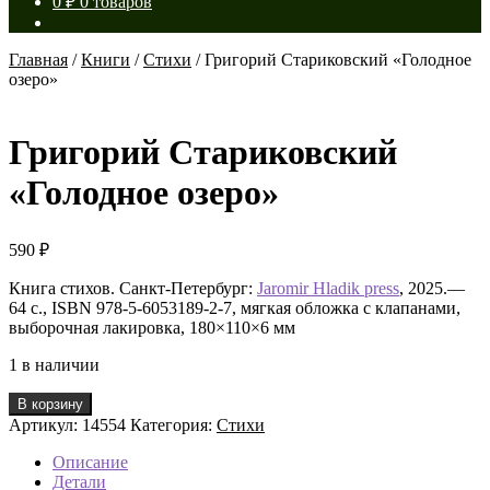
0
₽
0 товаров
Главная
/
Книги
/
Стихи
/
Григорий Стариковский «Голодное
озеро»
Григорий Стариковский
«Голодное озеро»
590
₽
Книга стихов. Санкт-Петербург:
Jaromir Hladik press
, 2025.—
64 с., ISBN 978-5-6053189-2-7, мягкая обложка с клапанами,
выборочная лакировка, 180×110×6 мм
1 в наличии
Количество
В корзину
товара
Артикул:
14554
Категория:
Стихи
Григорий
Стариковский
Описание
«Голодное
Детали