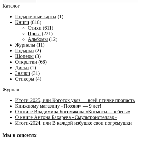
Каталог
Подарочные карты
(1)
Книги
(818)
Стихи
(611)
Проза
(221)
Альбомы
(12)
Журналы
(11)
Подарки
(2)
Шоперы
(3)
Открытки
(66)
Диски
(1)
Значки
(31)
Стикеры
(4)
Журнал
Итоги-2025, или Коготок увяз — всей птичке пропасть
Книжному магазину «Поэзия» — 9 лет!
О книге Владимира Богомякова «Космосы—небесы»
О книге Антона Бахарева «Смультронстеллар»
Итоги-2024, или В каждой избушке свои погремушки
Мы в соцсетях