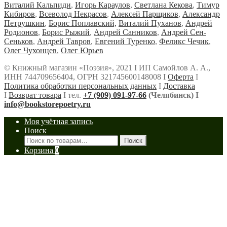
Виталий Кальпиди
,
Игорь Караулов
,
Светлана Кекова
,
Тимур
Кибиров
,
Всеволод Некрасов
,
Алексей Парщиков
,
Александр
Петрушкин
,
Борис Поплавский,
Виталий Пуханов
,
Андрей
Родионов
,
Борис Рыжий
,
Андрей Санников
,
Андрей Сен-
Сеньков
,
Андрей Тавров
,
Евгений Туренко
,
Феликс Чечик
,
Олег Чухонцев
,
Олег Юрьев
© Книжный магазин «Поэзия», 2021 Ι ИП Самойлов А. А.,
ИНН 744709656404, ОГРН 321745600148008 Ι
Оферта
Ι
Политика обработки персональных данных
Ι
Доставка
Ι
Возврат товара
Ι тел.
+7 (909) 091-97-66
(Челябинск) Ι
info@bookstorepoetry.ru
Моя учётная запись
Поиск
Искать:
Поиск
Корзина
0