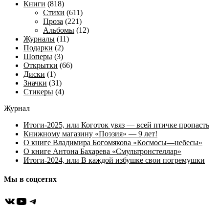
Книги
(818)
Стихи
(611)
Проза
(221)
Альбомы
(12)
Журналы
(11)
Подарки
(2)
Шоперы
(3)
Открытки
(66)
Диски
(1)
Значки
(31)
Стикеры
(4)
Журнал
Итоги-2025, или Коготок увяз — всей птичке пропасть
Книжному магазину «Поэзия» — 9 лет!
О книге Владимира Богомякова «Космосы—небесы»
О книге Антона Бахарева «Смультронстеллар»
Итоги-2024, или В каждой избушке свои погремушки
Мы в соцсетях
ВКонтакте
YouTube
Telegram