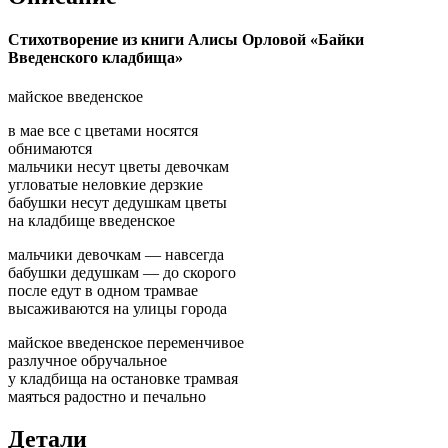
Стихотворение из книги Алисы Орловой «Байки
Введенского кладбища»
майское введенское
в мае все с цветами носятся
обнимаются
мальчики несут цветы девочкам
угловатые неловкие дерзкие
бабушки несут дедушкам цветы
на кладбище введенское
мальчики девочкам — навсегда
бабушки дедушкам — до скорого
после едут в одном трамвае
высаживаются на улицы города
майское введенское переменчивое
разлучное обручальное
у кладбища на остановке трамвая
маяться радостно и печально
Детали