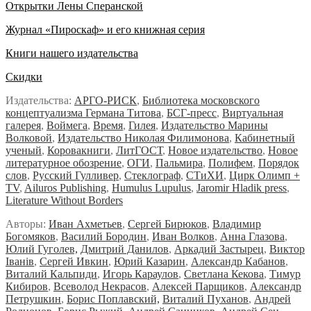
Открытки Лены Сперанской
Журнал «Пироскаф» и его книжная серия
Книги нашего издательства
Скидки
Издательства:
АРГО-РИСК
,
Библиотека московского
концептуализма Германа Титова
,
БСГ-пресс
,
Виртуальная
галерея
,
Воймега
,
Время
,
Гилея
,
Издательство Марины
Волковой
,
Издательство Николая Филимонова
,
Кабинетный
ученый
,
Коровакниги
,
ЛитГОСТ
,
Новое издательство
,
Новое
литературное обозрение
,
ОГИ
,
Пальмира
,
Полифем
,
Порядок
слов
,
Русский Гулливер
,
Стеклограф
,
СТиХИ
,
Цирк Олимп +
TV
,
Ailuros Publishing
,
Humulus Lupulus
,
Jaromir Hladik press
,
Literature Without Borders
Авторы:
Иван Ахметьев
,
Сергей Бирюков
,
Владимир
Богомяков
,
Василий Бородин
,
Иван Волков
,
Анна Глазова
,
Юлий Гуголев,
Дмитрий Данилов
,
Аркадий Застырец
,
Виктор
Iванiв
,
Сергей Ивкин
,
Юрий Казарин
,
Александр Кабанов
,
Виталий Кальпиди
,
Игорь Караулов
,
Светлана Кекова
,
Тимур
Кибиров
,
Всеволод Некрасов
,
Алексей Парщиков
,
Александр
Петрушкин
,
Борис Поплавский,
Виталий Пуханов
,
Андрей