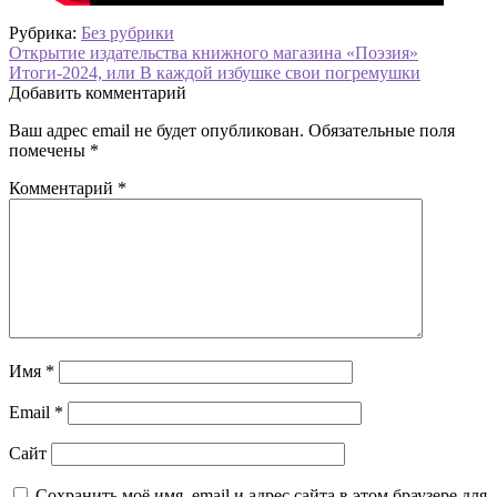
Рубрика:
Без рубрики
Навигация
Предыдущая
Открытие издательства книжного магазина «Поэзия»
запись:
Следующая
Итоги-2024, или В каждой избушке свои погремушки
по
запись:
Добавить комментарий
записям
Ваш адрес email не будет опубликован.
Обязательные поля
помечены
*
Комментарий
*
Имя
*
Email
*
Сайт
Сохранить моё имя, email и адрес сайта в этом браузере для