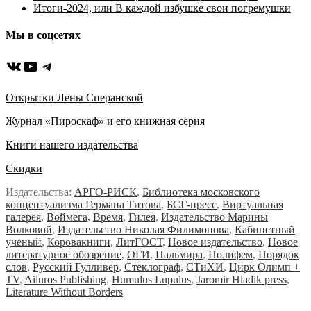
Итоги-2024, или В каждой избушке свои погремушки
Мы в соцсетях
ВКонтакте
YouTube
Telegram
Открытки Лены Сперанской
Журнал «Пироскаф» и его книжная серия
Книги нашего издательства
Скидки
Издательства:
АРГО-РИСК
,
Библиотека московского
концептуализма Германа Титова
,
БСГ-пресс
,
Виртуальная
галерея
,
Воймега
,
Время
,
Гилея
,
Издательство Марины
Волковой
,
Издательство Николая Филимонова
,
Кабинетный
ученый
,
Коровакниги
,
ЛитГОСТ
,
Новое издательство
,
Новое
литературное обозрение
,
ОГИ
,
Пальмира
,
Полифем
,
Порядок
слов
,
Русский Гулливер
,
Стеклограф
,
СТиХИ
,
Цирк Олимп +
TV
,
Ailuros Publishing
,
Humulus Lupulus
,
Jaromir Hladik press
,
Literature Without Borders