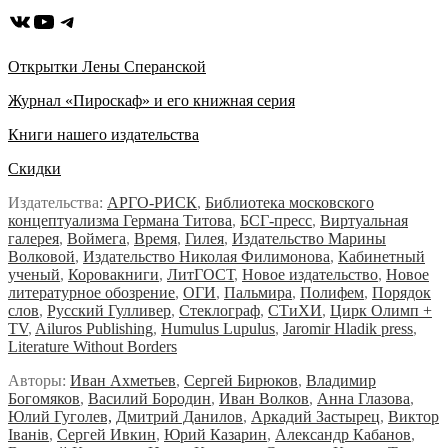
ВКонтакте
YouTube
Telegram
Открытки Лены Сперанской
Журнал «Пироскаф» и его книжная серия
Книги нашего издательства
Скидки
Издательства:
АРГО-РИСК
,
Библиотека московского
концептуализма Германа Титова
,
БСГ-пресс
,
Виртуальная
галерея
,
Воймега
,
Время
,
Гилея
,
Издательство Марины
Волковой
,
Издательство Николая Филимонова
,
Кабинетный
ученый
,
Коровакниги
,
ЛитГОСТ
,
Новое издательство
,
Новое
литературное обозрение
,
ОГИ
,
Пальмира
,
Полифем
,
Порядок
слов
,
Русский Гулливер
,
Стеклограф
,
СТиХИ
,
Цирк Олимп +
TV
,
Ailuros Publishing
,
Humulus Lupulus
,
Jaromir Hladik press
,
Literature Without Borders
Авторы:
Иван Ахметьев
,
Сергей Бирюков
,
Владимир
Богомяков
,
Василий Бородин
,
Иван Волков
,
Анна Глазова
,
Юлий Гуголев,
Дмитрий Данилов
,
Аркадий Застырец
,
Виктор
Iванiв
,
Сергей Ивкин
,
Юрий Казарин
,
Александр Кабанов
,