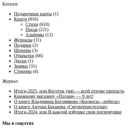
Каталог
недавние
Подарочные карты
(1)
Книги
(816)
Стихи
(610)
Проза
(221)
Альбомы
(12)
Журналы
(11)
Подарки
(2)
Шоперы
(3)
Открытки
(66)
Диски
(1)
Значки
(31)
Стикеры
(4)
Журнал
Итоги-2025, или Коготок увяз — всей птичке пропасть
Книжному магазину «Поэзия» — 9 лет!
О книге Владимира Богомякова «Космосы—небесы»
О книге Антона Бахарева «Смультронстеллар»
Итоги-2024, или В каждой избушке свои погремушки
Мы в соцсетях