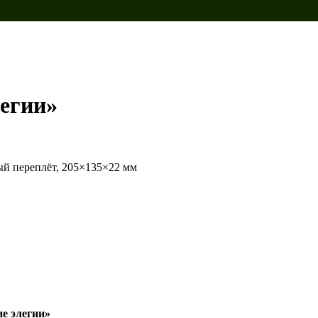
егии»
дый переплёт, 205×135×22 мм
е элегии»