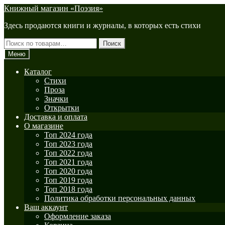
Перейти
Перейти
Книжный магазин «Поэзия»
к
к
Здесь продаются книги и журналы, в которых есть стихи
навигации
содержимому
Искать:
Поиск
Меню
Каталог
Стихи
Проза
Значки
Открытки
Доставка и оплата
О магазине
Топ 2024 года
Топ 2023 года
Топ 2022 года
Топ 2021 года
Топ 2020 года
Топ 2019 года
Топ 2018 года
Политика обработки персональных данных
Ваш аккаунт
Оформление заказа