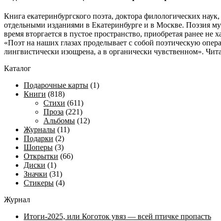
Книга екатеринбургского поэта, доктора филологических наук,
отдельными изданиями в Екатеринбурге и в Москве. Поэзия му
время вторгается в пустое пространство, приобретая ранее не 
«Поэт на наших глазах проделывает с собой поэтическую опера
лингвистически изощрена, а в органически чувственном». Чит
Каталог
Подарочные карты
(1)
Книги
(818)
Стихи
(611)
Проза
(221)
Альбомы
(12)
Журналы
(11)
Подарки
(2)
Шоперы
(3)
Открытки
(66)
Диски
(1)
Значки
(31)
Стикеры
(4)
Журнал
Итоги-2025, или Коготок увяз — всей птичке пропасть