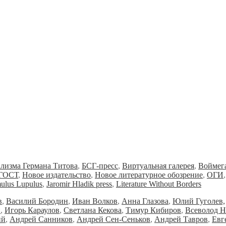
ализма Германа Титова
,
БСГ-пресс
,
Виртуальная галерея
,
Воймег
ГОСТ
,
Новое издательство
,
Новое литературное обозрение
,
ОГИ
ulus Lupulus
,
Jaromir Hladik press
,
Literature Without Borders
в
,
Василий Бородин
,
Иван Волков
,
Анна Глазова
,
Юлий Гуголев,
и
,
Игорь Караулов
,
Светлана Кекова
,
Тимур Кибиров
,
Всеволод Н
ий
,
Андрей Санников
,
Андрей Сен-Сеньков
,
Андрей Тавров
,
Евг