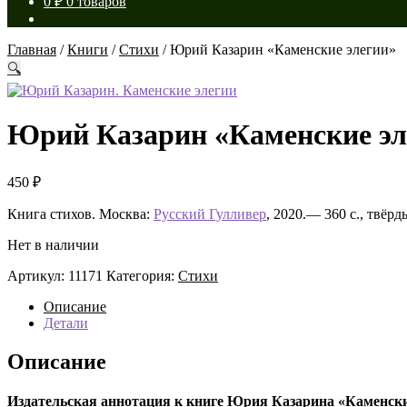
0
₽
0 товаров
Главная
/
Книги
/
Стихи
/
Юрий Казарин «Каменские элегии»
🔍
Юрий Казарин «Каменские эл
450
₽
Книга стихов. Москва:
Русский Гулливер
, 2020.— 360 с., твёр
Нет в наличии
Артикул:
11171
Категория:
Стихи
Описание
Детали
Описание
Издательская аннотация к книге Юрия Казарина «Каменски