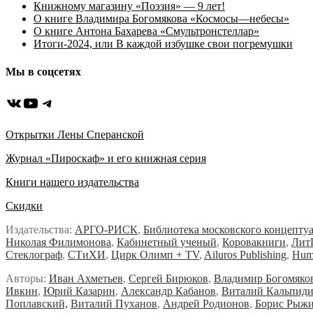
Книжному магазину «Поэзия» — 9 лет!
О книге Владимира Богомякова «Космосы—небесы»
О книге Антона Бахарева «Смультронстеллар»
Итоги-2024, или В каждой избушке свои погремушки
Мы в соцсетях
ВКонтакте
YouTube
Telegram
Открытки Лены Сперанской
Журнал «Пироскаф» и его книжная серия
Книги нашего издательства
Скидки
Издательства:
АРГО-РИСК
,
Библиотека московского концепту
Николая Филимонова
,
Кабинетный ученый
,
Коровакниги
,
Лит
Стеклограф
,
СТиХИ
,
Цирк Олимп + TV
,
Ailuros Publishing
,
Hum
Авторы:
Иван Ахметьев
,
Сергей Бирюков
,
Владимир Богомяко
Ивкин
,
Юрий Казарин
,
Александр Кабанов
,
Виталий Кальпид
Поплавский,
Виталий Пуханов
,
Андрей Родионов
,
Борис Рыж