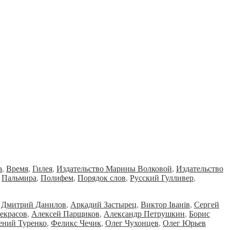
а
,
Время
,
Гилея
,
Издательство Марины Волковой
,
Издательство
,
Пальмира
,
Полифем
,
Порядок слов
,
Русский Гулливер
,
Дмитрий Данилов
,
Аркадий Застырец
,
Виктор Iванiв
,
Сергей
екрасов
,
Алексей Парщиков
,
Александр Петрушкин
,
Борис
ений Туренко
,
Феликс Чечик
,
Олег Чухонцев
,
Олег Юрьев