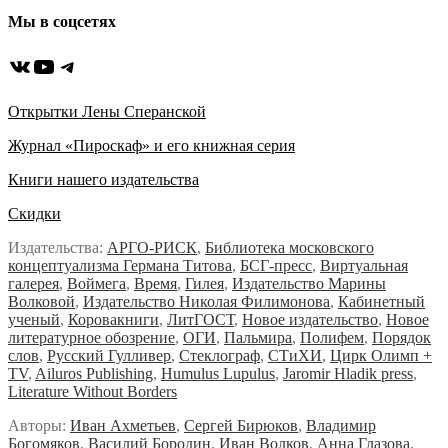
Мы в соцсетях
ВКонтакте
YouTube
Telegram
Открытки Лены Сперанской
Журнал «Пироскаф» и его книжная серия
Книги нашего издательства
Скидки
Издательства:
АРГО-РИСК
,
Библиотека московского
концептуализма Германа Титова
,
БСГ-пресс
,
Виртуальная
галерея
,
Воймега
,
Время
,
Гилея
,
Издательство Марины
Волковой
,
Издательство Николая Филимонова
,
Кабинетный
ученый
,
Коровакниги
,
ЛитГОСТ
,
Новое издательство
,
Новое
литературное обозрение
,
ОГИ
,
Пальмира
,
Полифем
,
Порядок
слов
,
Русский Гулливер
,
Стеклограф
,
СТиХИ
,
Цирк Олимп +
TV
,
Ailuros Publishing
,
Humulus Lupulus
,
Jaromir Hladik press
,
Literature Without Borders
Авторы:
Иван Ахметьев
,
Сергей Бирюков
,
Владимир
Богомяков
,
Василий Бородин
,
Иван Волков
,
Анна Глазова
,