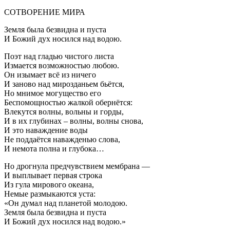
СОТВОРЕНИЕ МИРА
Земля была безвидна и пуста
И Божий дух носился над водою.
Поэт над гладью чистого листа
Измается возможностью любою.
Он изымает всё из ничего
И заново над мирозданьем бьётся,
Но мнимое могущество его
Беспомощностью жалкой обернётся:
Влекутся волны, вольны и горды,
И в их глубинах – волны, волны снова,
И это наваждение воды
Не поддаётся наважденью слова,
И немота полна и глубока…
Но дрогнула предчувствием мембрана —
И выплывает первая строка
Из гула мирового океана,
Немые размыкаются уста:
«Он думал над планетой молодою.
Земля была безвидна и пуста
И Божий дух носился над водою.»