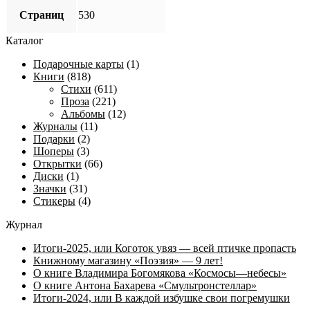
Страниц
530
Каталог
Подарочные карты
(1)
Книги
(818)
Стихи
(611)
Проза
(221)
Альбомы
(12)
Журналы
(11)
Подарки
(2)
Шоперы
(3)
Открытки
(66)
Диски
(1)
Значки
(31)
Стикеры
(4)
Журнал
Итоги-2025, или Коготок увяз — всей птичке пропасть
Книжному магазину «Поэзия» — 9 лет!
О книге Владимира Богомякова «Космосы—небесы»
О книге Антона Бахарева «Смультронстеллар»
Итоги-2024, или В каждой избушке свои погремушки