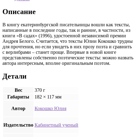
и
над
Описание
мостом»
В книгу екатеринбургской писательницы вошли как тексты,
написанные в последние годы, так и ранние, в частности, из
книги «В садах» (1996), удостоенной независимой премии
Андрея Белого. Считается, что тексты Юлии Кокошко трудны
для прочтения, но если увидеть в них прозу поэта и сравнить
с верлибрами – станет проще. Впервые в новой книге
представлены собственно поэтические тексты: можно назвать
автора интересным, вполне оригинальным поэтом.
Детали
Вес
370 г
Габариты
182 × 117 мм
Автор
Кокошко Юлия
Издательство
Кабинетный ученый