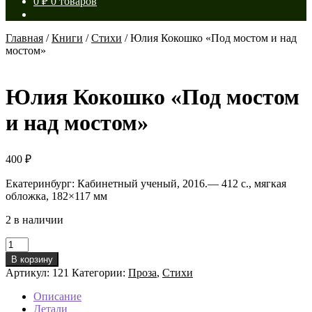
0
₽
0 товаров
Главная
/
Книги
/
Стихи
/
Юлия Кокошко «Под мостом и над
мостом»
Юлия Кокошко «Под мостом
и над мостом»
400
₽
Екатеринбург: Кабинетный ученый, 2016.— 412 с., мягкая
обложка, 182×117 мм
2 в наличии
Количество
товара
В корзину
Юлия
Артикул:
121
Категории:
Проза
,
Стихи
Кокошко
«Под
Описание
мостом
Детали