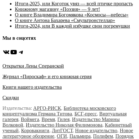
Итоги-2025, или Коготок увяз — всей птичке пропасть
Книжному магазину «Поэзия» — 9 лет!
О книге Владимира Богомякова «Космосы—небесы»
О книге Антона Бахарева «Смультронстеллар»
Итоги-2024, или В каждой избушке свои погремушки
Мы в соцсетях
ВКонтакте
YouTube
Telegram
Открытки Лены Сперанской
Журнал «Пироскаф» и его книжная серия
Книги нашего издательства
Скидки
Издательства:
АРГО-РИСК
,
Библиотека московского
концептуализма Германа Титова
,
БСГ-пресс
,
Виртуальная
галерея
,
Воймега
,
Время
,
Гилея
,
Издательство Марины
Волковой
,
Издательство Николая Филимонова
,
Кабинетный
ученый
,
Коровакниги
,
ЛитГОСТ
,
Новое издательство
,
Новое
литературное обозрение
,
ОГИ
,
Пальмира
,
Полифем
,
Порядок