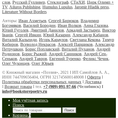
слов
,
Русский Гулливер
,
Стеклограф
,
СТиХИ
,
Цирк Олимп +
TV
,
Ailuros Publishing
,
Humulus Lupulus
,
Jaromir Hladik press
,
Literature Without Borders
Авторы:
Иван Ахметьев
,
Сергей Бирюков
,
Владимир
Богомяков
,
Василий Бородин
,
Иван Волков
,
Анна Глазова
,
Юлий Гуголев,
Дмитрий Данилов
,
Аркадий Застырец
,
Виктор
Iванiв
,
Сергей Ивкин
,
Юрий Казарин
,
Александр Кабанов
,
Виталий Кальпиди
,
Игорь Караулов
,
Светлана Кекова
,
Тимур
Кибиров
,
Всеволод Некрасов
,
Алексей Парщиков
,
Александр
Петрушкин
,
Борис Поплавский,
Виталий Пуханов
,
Андрей
Родионов
,
Борис Рыжий
,
Андрей Санников
,
Андрей Сен-
Сеньков
,
Андрей Тавров
,
Евгений Туренко
,
Феликс Чечик
,
Олег Чухонцев
,
Олег Юрьев
© Книжный магазин «Поэзия», 2021 Ι ИП Самойлов А. А.,
ИНН 744709656404, ОГРН 321745600148008 Ι
Оферта
Ι
Политика обработки персональных данных
Ι
Доставка
Ι
Возврат товара
Ι тел.
+7 (909) 091-97-66
(Челябинск) Ι
info@bookstorepoetry.ru
Моя учётная запись
Поиск
Искать:
Поиск
Корзина
0