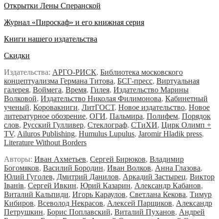
Открытки Лены Сперанской
Журнал «Пироскаф» и его книжная серия
Книги нашего издательства
Скидки
Издательства:
АРГО-РИСК
,
Библиотека московского
концептуализма Германа Титова
,
БСГ-пресс
,
Виртуальная
галерея
,
Воймега
,
Время
,
Гилея
,
Издательство Марины
Волковой
,
Издательство Николая Филимонова
,
Кабинетный
ученый
,
Коровакниги
,
ЛитГОСТ
,
Новое издательство
,
Новое
литературное обозрение
,
ОГИ
,
Пальмира
,
Полифем
,
Порядок
слов
,
Русский Гулливер
,
Стеклограф
,
СТиХИ
,
Цирк Олимп +
TV
,
Ailuros Publishing
,
Humulus Lupulus
,
Jaromir Hladik press
,
Literature Without Borders
Авторы:
Иван Ахметьев
,
Сергей Бирюков
,
Владимир
Богомяков
,
Василий Бородин
,
Иван Волков
,
Анна Глазова
,
Юлий Гуголев,
Дмитрий Данилов
,
Аркадий Застырец
,
Виктор
Iванiв
,
Сергей Ивкин
,
Юрий Казарин
,
Александр Кабанов
,
Виталий Кальпиди
,
Игорь Караулов
,
Светлана Кекова
,
Тимур
Кибиров
,
Всеволод Некрасов
,
Алексей Парщиков
,
Александр
Петрушкин
,
Борис Поплавский,
Виталий Пуханов
,
Андрей