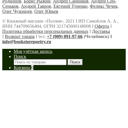
Родионов
,
Борис Рыжий
,
Андрей Санников
,
Андрей Сен-
Сеньков
,
Андрей Тавров
,
Евгений Туренко
,
Феликс Чечик
,
Олег Чухонцев
,
Олег Юрьев
© Книжный магазин «Поэзия», 2021 Ι ИП Самойлов А. А.,
ИНН 744709656404, ОГРН 321745600148008 Ι
Оферта
Ι
Политика обработки персональных данных
Ι
Доставка
Ι
Возврат товара
Ι тел.
+7 (909) 091-97-66
(Челябинск) Ι
info@bookstorepoetry.ru
Моя учётная запись
Поиск
Искать:
Поиск
Корзина
0