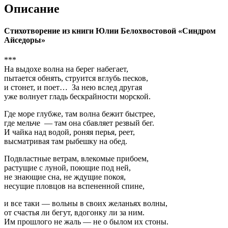
Описание
Стихотворение из книги Юлии Белохвостовой «Синдром
Айседоры»
***
На выдохе волна на берег набегает,
пытается обнять, струится вглубь песков,
и стонет, и поет… За нею вслед другая
уже волнует гладь бескрайности морской.
Где море глубже, там волна бежит быстрее,
где мельче — там она сбавляет резвый бег.
И чайка над водой, роняя перья, реет,
высматривая там рыбешку на обед.
Подвластные ветрам, влекомые прибоем,
растущие с луной, поющие под ней,
не знающие сна, не ждущие покоя,
несущие пловцов на вспененной спине,
и все таки — вольны в своих желаньях волны,
от счастья ли бегут, вдогонку ли за ним.
Им прошлого не жаль — не о былом их стоны.