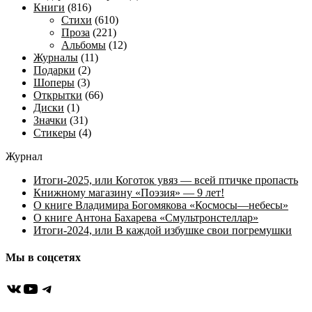
Книги
(816)
Стихи
(610)
Проза
(221)
Альбомы
(12)
Журналы
(11)
Подарки
(2)
Шоперы
(3)
Открытки
(66)
Диски
(1)
Значки
(31)
Стикеры
(4)
Журнал
Итоги-2025, или Коготок увяз — всей птичке пропасть
Книжному магазину «Поэзия» — 9 лет!
О книге Владимира Богомякова «Космосы—небесы»
О книге Антона Бахарева «Смультронстеллар»
Итоги-2024, или В каждой избушке свои погремушки
Мы в соцсетях
ВКонтакте
YouTube
Telegram