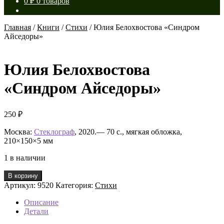
0
₽
0 товаров
Главная
/
Книги
/
Стихи
/
Юлия Белохвостова «Синдром
Айседоры»
Юлия Белохвостова
«Синдром Айседоры»
250
₽
Москва:
Стеклограф
, 2020.— 70 с., мягкая обложка,
210×150×5 мм
1 в наличии
Количество
В корзину
товара
Артикул:
9520
Категория:
Стихи
Юлия
Белохвостова
Описание
«Синдром
Детали
Айседоры»