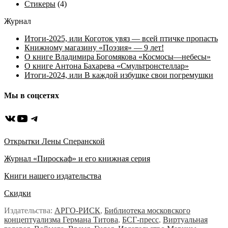
Стикеры
(4)
Журнал
Итоги-2025, или Коготок увяз — всей птичке пропасть
Книжному магазину «Поэзия» — 9 лет!
О книге Владимира Богомякова «Космосы—небесы»
О книге Антона Бахарева «Смультронстеллар»
Итоги-2024, или В каждой избушке свои погремушки
Мы в соцсетях
ВКонтакте
YouTube
Telegram
Открытки Лены Сперанской
Журнал «Пироскаф» и его книжная серия
Книги нашего издательства
Скидки
Издательства:
АРГО-РИСК
,
Библиотека московского
концептуализма Германа Титова
,
БСГ-пресс
,
Виртуальная