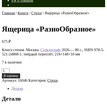
0
₽
0 товаров
Главная
/
Книги
/
Стихи
/
Ящерица «РазноОбразное»
Ящерица «РазноОбразное»
675
₽
Книга стихов. Москва:
Стеклограф
, 2026.— 80 с., ISBN 978-5-
521-24868-1, твёрдый переплёт, 216×148×10 мм
7 в наличии
Количество
товара
В корзину
Ящерица
Артикул:
16046
Категория:
Стихи
«РазноОбразное»
Детали
Детали