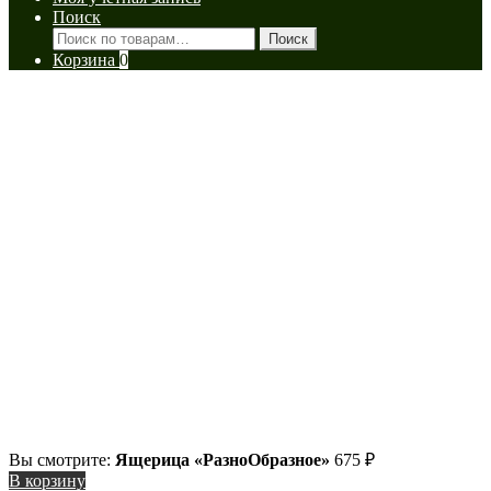
Поиск
Искать:
Поиск
Корзина
0
Вы смотрите:
Ящерица «РазноОбразное»
675
₽
В корзину