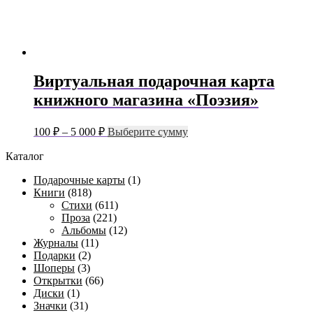
Виртуальная подарочная карта
книжного магазина «Поэзия»
Диапазон
Этот
100
₽
–
5 000
₽
Выберите сумму
цен:
товар
имеет
Каталог
100 ₽
несколько
–
вариаций.
Подарочные карты
(1)
5 000 ₽
Опции
Книги
(818)
можно
Стихи
(611)
выбрать
Проза
(221)
на
Альбомы
(12)
странице
Журналы
(11)
товара.
Подарки
(2)
Шоперы
(3)
Открытки
(66)
Диски
(1)
Значки
(31)