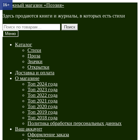
Перейти
Перейти
Книжный магазин «Поэзия»
16+
16+
к
к
Здесь продаются книги и журналы, в которых есть стихи
навигации
содержимому
Искать:
Поиск
Меню
Каталог
Стихи
Проза
Значки
Открытки
Доставка и оплата
О магазине
Топ 2024 года
Топ 2023 года
Топ 2022 года
Топ 2021 года
Топ 2020 года
Топ 2019 года
Топ 2018 года
Политика обработки персональных данных
Ваш аккаунт
Оформление заказа