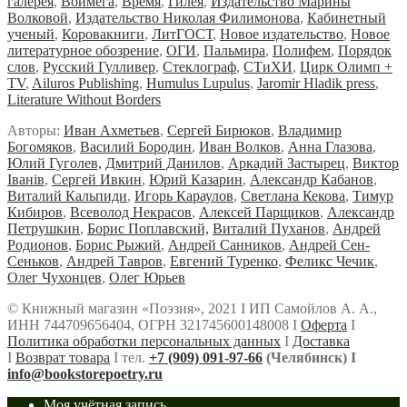
галерея
,
Воймега
,
Время
,
Гилея
,
Издательство Марины
Волковой
,
Издательство Николая Филимонова
,
Кабинетный
ученый
,
Коровакниги
,
ЛитГОСТ
,
Новое издательство
,
Новое
литературное обозрение
,
ОГИ
,
Пальмира
,
Полифем
,
Порядок
слов
,
Русский Гулливер
,
Стеклограф
,
СТиХИ
,
Цирк Олимп +
TV
,
Ailuros Publishing
,
Humulus Lupulus
,
Jaromir Hladik press
,
Literature Without Borders
Авторы:
Иван Ахметьев
,
Сергей Бирюков
,
Владимир
Богомяков
,
Василий Бородин
,
Иван Волков
,
Анна Глазова
,
Юлий Гуголев,
Дмитрий Данилов
,
Аркадий Застырец
,
Виктор
Iванiв
,
Сергей Ивкин
,
Юрий Казарин
,
Александр Кабанов
,
Виталий Кальпиди
,
Игорь Караулов
,
Светлана Кекова
,
Тимур
Кибиров
,
Всеволод Некрасов
,
Алексей Парщиков
,
Александр
Петрушкин
,
Борис Поплавский,
Виталий Пуханов
,
Андрей
Родионов
,
Борис Рыжий
,
Андрей Санников
,
Андрей Сен-
Сеньков
,
Андрей Тавров
,
Евгений Туренко
,
Феликс Чечик
,
Олег Чухонцев
,
Олег Юрьев
© Книжный магазин «Поэзия», 2021 Ι ИП Самойлов А. А.,
ИНН 744709656404, ОГРН 321745600148008 Ι
Оферта
Ι
Политика обработки персональных данных
Ι
Доставка
Ι
Возврат товара
Ι тел.
+7 (909) 091-97-66
(Челябинск) Ι
info@bookstorepoetry.ru
Моя учётная запись