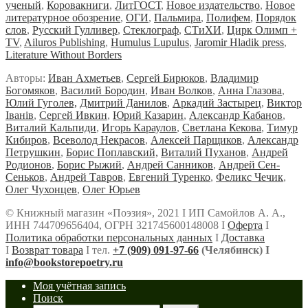
ученый
,
Коровакниги
,
ЛитГОСТ
,
Новое издательство
,
Новое
литературное обозрение
,
ОГИ
,
Пальмира
,
Полифем
,
Порядок
слов
,
Русский Гулливер
,
Стеклограф
,
СТиХИ
,
Цирк Олимп +
TV
,
Ailuros Publishing
,
Humulus Lupulus
,
Jaromir Hladik press
,
Literature Without Borders
Авторы:
Иван Ахметьев
,
Сергей Бирюков
,
Владимир
Богомяков
,
Василий Бородин
,
Иван Волков
,
Анна Глазова
,
Юлий Гуголев,
Дмитрий Данилов
,
Аркадий Застырец
,
Виктор
Iванiв
,
Сергей Ивкин
,
Юрий Казарин
,
Александр Кабанов
,
Виталий Кальпиди
,
Игорь Караулов
,
Светлана Кекова
,
Тимур
Кибиров
,
Всеволод Некрасов
,
Алексей Парщиков
,
Александр
Петрушкин
,
Борис Поплавский,
Виталий Пуханов
,
Андрей
Родионов
,
Борис Рыжий
,
Андрей Санников
,
Андрей Сен-
Сеньков
,
Андрей Тавров
,
Евгений Туренко
,
Феликс Чечик
,
Олег Чухонцев
,
Олег Юрьев
© Книжный магазин «Поэзия», 2021 Ι ИП Самойлов А. А.,
ИНН 744709656404, ОГРН 321745600148008 Ι
Оферта
Ι
Политика обработки персональных данных
Ι
Доставка
Ι
Возврат товара
Ι тел.
+7 (909) 091-97-66
(Челябинск) Ι
info@bookstorepoetry.ru
Моя учётная запись
Поиск