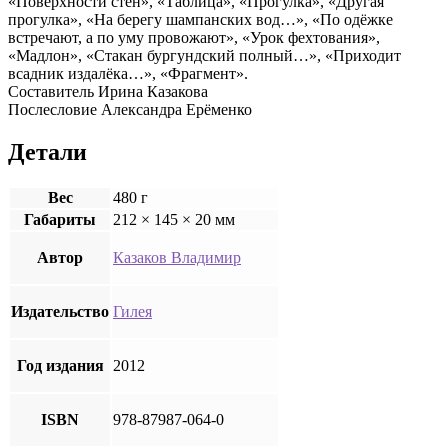
«Поверхности стен», «Таблица», «Прогулка», «Другая
прогулка», «На берегу шампанских вод…», «По одёжке
встречают, а по уму провожают», «Урок фехтования»,
«Мадлон», «Стакан бургундский полный…», «Приходит
всадник издалёка…», «Фрагмент».
Составитель Ирина Казакова
Послесловие Александра Ерёменко
Детали
Вес
480 г
Габариты
212 × 145 × 20 мм
Автор
Казаков Владимир
Издательство
Гилея
Год издания
2012
ISBN
978-87987-064-0