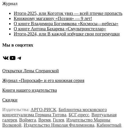
Журнал
Итоги-2025, или Коготок увяз — всей птичке пропасть
Книжному магазину «Поэзия» — 9 лет!
О книге Владимира Богомякова «Космосы—небесы»
О книге Антона Бахарева «Смультронстеллар»
Итоги-2024, или В каждой избушке свои погремушки
Мы в соцсетях
ВКонтакте
YouTube
Telegram
Открытки Лены Сперанской
Журнал «Пироскаф» и его книжная серия
Книги нашего издательства
Скидки
Издательства:
АРГО-РИСК
,
Библиотека московского
концептуализма Германа Титова
,
БСГ-пресс
,
Виртуальная
галерея
,
Воймега
,
Время
,
Гилея
,
Издательство Марины
Волковой
,
Издательство Николая Филимонова
,
Кабинетный