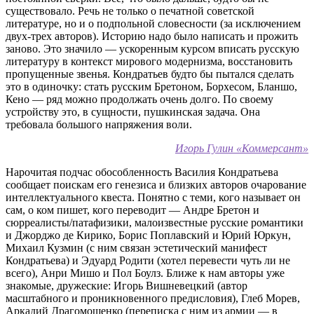
существовало. Речь не только о печатной советской
литературе, но и о подпольной словесности (за исключением
двух-трех авторов). Историю надо было написать и прожить
заново. Это значило — ускоренным курсом вписать русскую
литературу в контекст мирового модернизма, восстановить
пропущенные звенья. Кондратьев будто бы пытался сделать
это в одиночку: стать русским Бретоном, Борхесом, Бланшо,
Кено — ряд можно продолжать очень долго. По своему
устройству это, в сущности, пушкинская задача. Она
требовала большого напряжения воли.
Игорь Гулин «Коммерсант»
Нарочитая подчас обособленность Василия Кондратьева
сообщает поискам его генезиса и близких авторов очарование
интеллектуального квеста. Понятно с теми, кого называет он
сам, о ком пишет, кого переводит — Андре Бретон и
сюрреалисты/патафизики, малоизвестные русские романтики
и Джорджо де Кирико, Борис Поплавский и Юрий Юркун,
Михаил Кузмин (с ним связан эстетический манифест
Кондратьева) и Эдуард Родити (хотел перевести чуть ли не
всего), Анри Мишо и Пол Боулз. Ближе к нам авторы уже
знакомые, дружеские: Игорь Вишневецкий (автор
масштабного и проникновенного предисловия), Глеб Морев,
Аркадий Драгомощенко (переписка с ним из армии — в