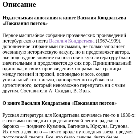
Описание
Издательская аннотация к книге Василия Кондратьева
«Показания поэтов»
Первое масштабное собрание прозаических произведений
петербургского поэта
Василия Кондратьева
(1967-1999),
дополненное избранными письмами, не только заполняет
очевидную историческую лакуну, но и представляет автора,
чье подспудное влияние на постсоветскую литературу было
значительным и продолжается до сих пор. Принципиальный
одиночка, в своих произведениях он размывал границы
между поэзией и прозой, исповедью и эссе, создав
уникальный тип письма, одновременно глубокого и
артистичного, который невозможно перепутать ни с чьим
другим. Составители А. Скидан, В. Эрль.
О книге Василия Кондратьева «Показания поэтов»
Русская литература для Кондратьева кончалась где-то в 1930-х:
с текстами последних представителей ленинградского
барокко — позднего Кузмина, Вагинова, Юркуна, Егунова.
Их имена для него — нечто вроде путеводных звезд, предмет
постоянной сверки. Все, что было дальше, будто бы не