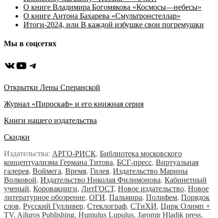
О книге Владимира Богомякова «Космосы—небесы»
О книге Антона Бахарева «Смультронстеллар»
Итоги-2024, или В каждой избушке свои погремушки
Мы в соцсетях
ВКонтакте
YouTube
Telegram
Открытки Лены Сперанской
Журнал «Пироскаф» и его книжная серия
Книги нашего издательства
Скидки
Издательства:
АРГО-РИСК
,
Библиотека московского
концептуализма Германа Титова
,
БСГ-пресс
,
Виртуальная
галерея
,
Воймега
,
Время
,
Гилея
,
Издательство Марины
Волковой
,
Издательство Николая Филимонова
,
Кабинетный
ученый
,
Коровакниги
,
ЛитГОСТ
,
Новое издательство
,
Новое
литературное обозрение
,
ОГИ
,
Пальмира
,
Полифем
,
Порядок
слов
,
Русский Гулливер
,
Стеклограф
,
СТиХИ
,
Цирк Олимп +
TV
,
Ailuros Publishing
,
Humulus Lupulus
,
Jaromir Hladik press
,