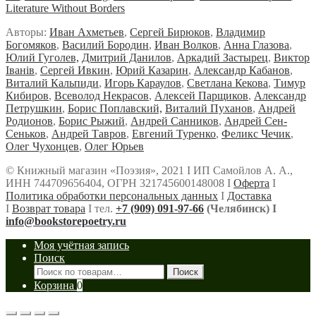
Literature Without Borders
Авторы:
Иван Ахметьев
,
Сергей Бирюков
,
Владимир
Богомяков
,
Василий Бородин
,
Иван Волков
,
Анна Глазова
,
Юлий Гуголев,
Дмитрий Данилов
,
Аркадий Застырец
,
Виктор
Iванiв
,
Сергей Ивкин
,
Юрий Казарин
,
Александр Кабанов
,
Виталий Кальпиди
,
Игорь Караулов
,
Светлана Кекова
,
Тимур
Кибиров
,
Всеволод Некрасов
,
Алексей Парщиков
,
Александр
Петрушкин
,
Борис Поплавский,
Виталий Пуханов
,
Андрей
Родионов
,
Борис Рыжий
,
Андрей Санников
,
Андрей Сен-
Сеньков
,
Андрей Тавров
,
Евгений Туренко
,
Феликс Чечик
,
Олег Чухонцев
,
Олег Юрьев
© Книжный магазин «Поэзия», 2021 Ι ИП Самойлов А. А.,
ИНН 744709656404, ОГРН 321745600148008 Ι
Оферта
Ι
Политика обработки персональных данных
Ι
Доставка
Ι
Возврат товара
Ι тел.
+7 (909) 091-97-66
(Челябинск) Ι
info@bookstorepoetry.ru
Моя учётная запись
Поиск
Искать:
Поиск
Корзина
0