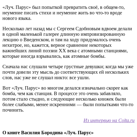
«Луч. Парус» был попыткой превратить своё, в общем-то,
неумение писать стихи и неумение жить во что-то вроде
нового языка.
Несколько лет назад мы с Сергеем Сдобновым вдвоем делали
в одной маленькой галерее длинную импровизированную
лекцию о Введенском, и там на ходу придумалось очень
нехитрое, но, кажется, верное сравнение некоторых
важнейших линий поэзии ХХ века с атомными станциями,
которые иногда взрывались, как атомные бомбы.
Сначала нас слушали четыре грустные девушки; когда мы уже
почти довели эту мысль до соответствующих ей нескольких
слов, нас уже не слушал никто: все ушли.
Вот «Луч. Парус» во многом делался изначально скорее как
бомба, чем как станция. В процессе это очень забавляло,
потом стало стыдно, и следующие несколько книжек были
более слабыми, менее искренними — были попытками что-то
починить.
Из интервью на Colta.ru
О книге Василия Бородина «Луч. Парус»