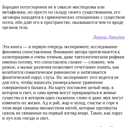
Бородин потусторонен не в смысле мистицизма или
метафизики, но просто по складу своего существования, его
заговоры находятся в гармонических отношениях с существом
поэта, ибо длят его в пространстве, оказываются чем-то вроде
органов тела.
Данила Давыдов
Эта книга — в первую очередь эксперимент, исследование
феномена сопоставления. Внимание автора притягивается к
аллитерациям и очень точным, даже тавтологическим рифмам
именно потому, что сопоставлять схожее — сложнее, чем
разное, а малые различия позволяют отчетливее понять, как
колеблется семантическое равновесие и натягивается
фонетический парус слуха. Но эксперимент этот ведется не
для того, чтобы написать универсальное уравнение
совершенного баланса. На карту поставлен целый мир, в
котором и свет, и само время могут превращаться в живые
существа и в котором одно сказанное слово и даже звук могут
изменить их жизни. Ад и рай, жар и холод, счастье и горе в
этом мире связаны множеством нитей, которые протянуты
сквозь не связанные на первый взгляд вещи. Такие, как парус
и луч или гнездо и свет.