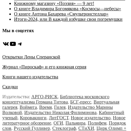
Книжному магазину «Поэзия» — 9 лет!
О книге Владимира Богомякова «Космосы—небесы»
О книге Антона Бахарева «Смультронстеллар»
Итоги-2024, или В каждой избушке свои погремушки
Мы в соцсетях
ВКонтакте
YouTube
Telegram
Открытки Лены Сперанской
Журнал «Пироскаф» и его книжная серия
Книги нашего издательства
Скидки
Издательства:
АРГО-РИСК
,
Библиотека московского
концептуализма Германа Титова
,
БСГ-пресс
,
Виртуальная
галерея
,
Воймега
,
Время
,
Гилея
,
Издательство Марины
Волковой
,
Издательство Николая Филимонова
,
Кабинетный
ученый
,
Коровакниги
,
ЛитГОСТ
,
Новое издательство
,
Новое
литературное обозрение
,
ОГИ
,
Пальмира
,
Полифем
,
Порядок
слов
,
Русский Гулливер
,
Стеклограф
,
СТиХИ
,
Цирк Олимп +