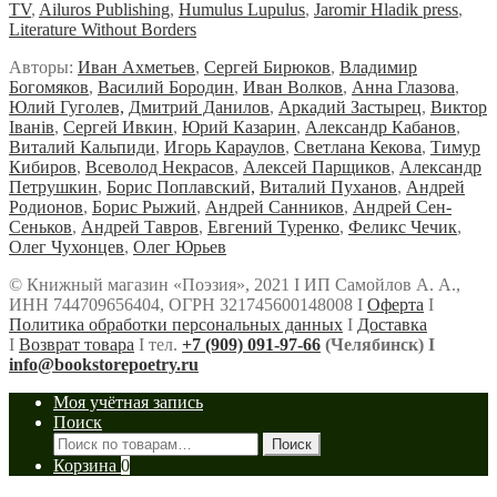
TV
,
Ailuros Publishing
,
Humulus Lupulus
,
Jaromir Hladik press
,
Literature Without Borders
Авторы:
Иван Ахметьев
,
Сергей Бирюков
,
Владимир
Богомяков
,
Василий Бородин
,
Иван Волков
,
Анна Глазова
,
Юлий Гуголев,
Дмитрий Данилов
,
Аркадий Застырец
,
Виктор
Iванiв
,
Сергей Ивкин
,
Юрий Казарин
,
Александр Кабанов
,
Виталий Кальпиди
,
Игорь Караулов
,
Светлана Кекова
,
Тимур
Кибиров
,
Всеволод Некрасов
,
Алексей Парщиков
,
Александр
Петрушкин
,
Борис Поплавский,
Виталий Пуханов
,
Андрей
Родионов
,
Борис Рыжий
,
Андрей Санников
,
Андрей Сен-
Сеньков
,
Андрей Тавров
,
Евгений Туренко
,
Феликс Чечик
,
Олег Чухонцев
,
Олег Юрьев
© Книжный магазин «Поэзия», 2021 Ι ИП Самойлов А. А.,
ИНН 744709656404, ОГРН 321745600148008 Ι
Оферта
Ι
Политика обработки персональных данных
Ι
Доставка
Ι
Возврат товара
Ι тел.
+7 (909) 091-97-66
(Челябинск) Ι
info@bookstorepoetry.ru
Моя учётная запись
Поиск
Искать:
Поиск
Корзина
0