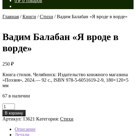
0
₽
0 товаров
Главная
/
Книги
/
Стихи
/
Вадим Балабан «Я вроде в ворде»
Вадим Балабан «Я вроде в
ворде»
250
₽
Книга стихов. Челябинск: Издательство книжного магазина
«Поэзия», 2024.— 92 с., ISBN 978-5-6051619-2-9, 180×120×5
мм
67 в наличии
Количество
товара
В корзину
Вадим
Артикул:
13621
Категория:
Стихи
Балабан
«Я
Описание
вроде
Детали