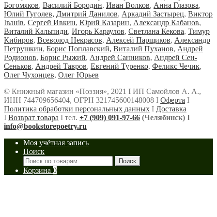
Богомяков
,
Василий Бородин
,
Иван Волков
,
Анна Глазова
,
Юлий Гуголев,
Дмитрий Данилов
,
Аркадий Застырец
,
Виктор
Iванiв
,
Сергей Ивкин
,
Юрий Казарин
,
Александр Кабанов
,
Виталий Кальпиди
,
Игорь Караулов
,
Светлана Кекова
,
Тимур
Кибиров
,
Всеволод Некрасов
,
Алексей Парщиков
,
Александр
Петрушкин
,
Борис Поплавский,
Виталий Пуханов
,
Андрей
Родионов
,
Борис Рыжий
,
Андрей Санников
,
Андрей Сен-
Сеньков
,
Андрей Тавров
,
Евгений Туренко
,
Феликс Чечик
,
Олег Чухонцев
,
Олег Юрьев
© Книжный магазин «Поэзия», 2021 Ι ИП Самойлов А. А.,
ИНН 744709656404, ОГРН 321745600148008 Ι
Оферта
Ι
Политика обработки персональных данных
Ι
Доставка
Ι
Возврат товара
Ι тел.
+7 (909) 091-97-66
(Челябинск) Ι
info@bookstorepoetry.ru
Моя учётная запись
Поиск
Искать:
Поиск
Корзина
0