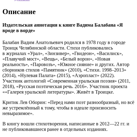
в
ворде»
Описание
Издательская аннотация к книге Вадима Балабана «Я
вроде в ворде»
Балабан Вадим Анатольевич родился в 1978 году в городе
Троицк Челябинской области. Стихи публиковались
в журналах «Урал», «Зинзивер», «Гвидеон», «Василиск»,
«Плавучий мост», «Вещь», «Белый ворон», «Новая
реальность», «Паровозъ», «Южное сияние» и других. Автор
сборников стихов «Памятник» (2010), «Стихи. 1998–2013»
(2014), «Нулевая Палата» (2015), «Аэропласт» (2022).
Участник антологий «Современная уральская поэзия» (2011,
2018), «Русская поэтическая речь. 2016». Участник проекта
««Галерея уральской литературы». Живёт в Троицке.
Критик Лев Оборин: «Перед нами поэт разнообразный, но всё
же устремлённый к тому, чтобы в идеале произносить
невыразимое».
В книгу вошли стихотворения, написанные в 2012—22 гг. и
не публиковавшиеся ранее в отдельных изданиях.