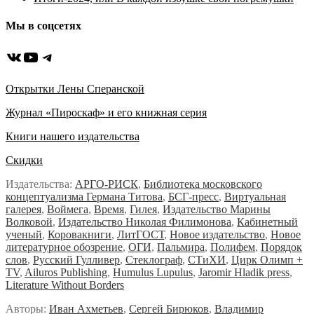
Мы в соцсетях
ВКонтакте
YouTube
Telegram
Открытки Лены Сперанской
Журнал «Пироскаф» и его книжная серия
Книги нашего издательства
Скидки
Издательства:
АРГО-РИСК
,
Библиотека московского
концептуализма Германа Титова
,
БСГ-пресс
,
Виртуальная
галерея
,
Воймега
,
Время
,
Гилея
,
Издательство Марины
Волковой
,
Издательство Николая Филимонова
,
Кабинетный
ученый
,
Коровакниги
,
ЛитГОСТ
,
Новое издательство
,
Новое
литературное обозрение
,
ОГИ
,
Пальмира
,
Полифем
,
Порядок
слов
,
Русский Гулливер
,
Стеклограф
,
СТиХИ
,
Цирк Олимп +
TV
,
Ailuros Publishing
,
Humulus Lupulus
,
Jaromir Hladik press
,
Literature Without Borders
Авторы:
Иван Ахметьев
,
Сергей Бирюков
,
Владимир