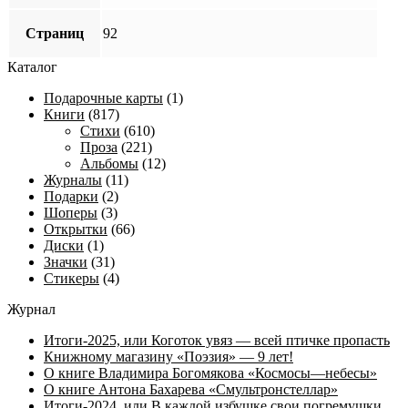
Страниц
92
Каталог
Подарочные карты
(1)
Книги
(817)
Стихи
(610)
Проза
(221)
Альбомы
(12)
Журналы
(11)
Подарки
(2)
Шоперы
(3)
Открытки
(66)
Диски
(1)
Значки
(31)
Стикеры
(4)
Журнал
Итоги-2025, или Коготок увяз — всей птичке пропасть
Книжному магазину «Поэзия» — 9 лет!
О книге Владимира Богомякова «Космосы—небесы»
О книге Антона Бахарева «Смультронстеллар»
Итоги-2024, или В каждой избушке свои погремушки