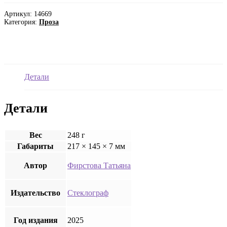
Фирстова
«Голован
Артикул:
14669
и
Категория:
Проза
Безноженька»
Детали
Детали
Вес
248 г
Габариты
217 × 145 × 7 мм
Автор
Фирстова Татьяна
Издательство
Стеклограф
Год издания
2025