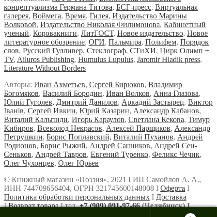
концептуализма Германа Титова
,
БСГ-пресс
,
Виртуальная
галерея
,
Воймега
,
Время
,
Гилея
,
Издательство Марины
Волковой
,
Издательство Николая Филимонова
,
Кабинетный
ученый
,
Коровакниги
,
ЛитГОСТ
,
Новое издательство
,
Новое
литературное обозрение
,
ОГИ
,
Пальмира
,
Полифем
,
Порядок
слов
,
Русский Гулливер
,
Стеклограф
,
СТиХИ
,
Цирк Олимп +
TV
,
Ailuros Publishing
,
Humulus Lupulus
,
Jaromir Hladik press
,
Literature Without Borders
Авторы:
Иван Ахметьев
,
Сергей Бирюков
,
Владимир
Богомяков
,
Василий Бородин
,
Иван Волков
,
Анна Глазова
,
Юлий Гуголев,
Дмитрий Данилов
,
Аркадий Застырец
,
Виктор
Iванiв
,
Сергей Ивкин
,
Юрий Казарин
,
Александр Кабанов
,
Виталий Кальпиди
,
Игорь Караулов
,
Светлана Кекова
,
Тимур
Кибиров
,
Всеволод Некрасов
,
Алексей Парщиков
,
Александр
Петрушкин
,
Борис Поплавский,
Виталий Пуханов
,
Андрей
Родионов
,
Борис Рыжий
,
Андрей Санников
,
Андрей Сен-
Сеньков
,
Андрей Тавров
,
Евгений Туренко
,
Феликс Чечик
,
Олег Чухонцев
,
Олег Юрьев
© Книжный магазин «Поэзия», 2021 Ι ИП Самойлов А. А.,
ИНН 744709656404, ОГРН 321745600148008 Ι
Оферта
Ι
Политика обработки персональных данных
Ι
Доставка
Ι
Возврат товара
Ι тел.
+7 (909) 091-97-66
(Челябинск) Ι
info@bookstorepoetry.ru