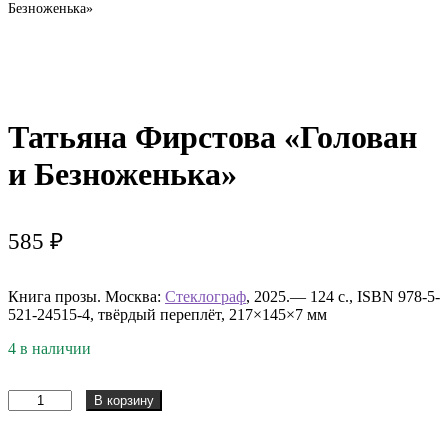
Безноженька»
Татьяна Фирстова «Голован
и Безноженька»
585
₽
Книга прозы. Москва:
Стеклограф
, 2025.— 124 с., ISBN 978-5-
521-24515-4, твёрдый переплёт, 217×145×7 мм
4 в наличии
Количество
В корзину
товара
Татьяна