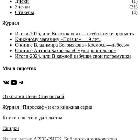
Диски
(1)
Значки
(31)
Стикеры
(4)
Журнал
Итоги-2025, или Коготок увяз — всей птичке пропасть
Книжному магазину «Поэзия» — 9 лет!
О книге Владимира Богомякова «Космосы—небесы»
О книге Антона Бахарева «Смультронстеллар»
Итоги-2024, или В каждой избушке свои погремушки
Мы в соцсетях
ВКонтакте
YouTube
Telegram
Открытки Лены Сперанской
Журнал «Пироскаф» и его книжная серия
Книги нашего издательства
Скидки
Издательства:
АРГО-РИСК
,
Библиотека московского