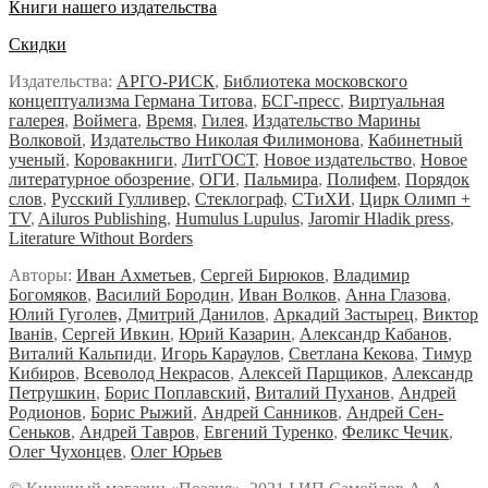
Книги нашего издательства
Скидки
Издательства:
АРГО-РИСК
,
Библиотека московского
концептуализма Германа Титова
,
БСГ-пресс
,
Виртуальная
галерея
,
Воймега
,
Время
,
Гилея
,
Издательство Марины
Волковой
,
Издательство Николая Филимонова
,
Кабинетный
ученый
,
Коровакниги
,
ЛитГОСТ
,
Новое издательство
,
Новое
литературное обозрение
,
ОГИ
,
Пальмира
,
Полифем
,
Порядок
слов
,
Русский Гулливер
,
Стеклограф
,
СТиХИ
,
Цирк Олимп +
TV
,
Ailuros Publishing
,
Humulus Lupulus
,
Jaromir Hladik press
,
Literature Without Borders
Авторы:
Иван Ахметьев
,
Сергей Бирюков
,
Владимир
Богомяков
,
Василий Бородин
,
Иван Волков
,
Анна Глазова
,
Юлий Гуголев,
Дмитрий Данилов
,
Аркадий Застырец
,
Виктор
Iванiв
,
Сергей Ивкин
,
Юрий Казарин
,
Александр Кабанов
,
Виталий Кальпиди
,
Игорь Караулов
,
Светлана Кекова
,
Тимур
Кибиров
,
Всеволод Некрасов
,
Алексей Парщиков
,
Александр
Петрушкин
,
Борис Поплавский,
Виталий Пуханов
,
Андрей
Родионов
,
Борис Рыжий
,
Андрей Санников
,
Андрей Сен-
Сеньков
,
Андрей Тавров
,
Евгений Туренко
,
Феликс Чечик
,
Олег Чухонцев
,
Олег Юрьев