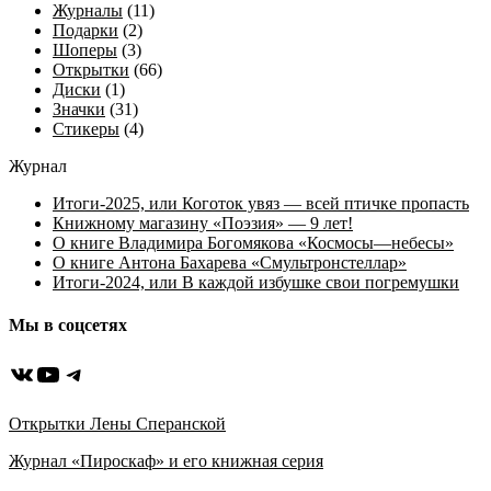
Журналы
(11)
Подарки
(2)
Шоперы
(3)
Открытки
(66)
Диски
(1)
Значки
(31)
Стикеры
(4)
Журнал
Итоги-2025, или Коготок увяз — всей птичке пропасть
Книжному магазину «Поэзия» — 9 лет!
О книге Владимира Богомякова «Космосы—небесы»
О книге Антона Бахарева «Смультронстеллар»
Итоги-2024, или В каждой избушке свои погремушки
Мы в соцсетях
ВКонтакте
YouTube
Telegram
Открытки Лены Сперанской
Журнал «Пироскаф» и его книжная серия