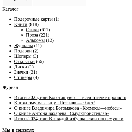
Каталог
Подарочные карты
(1)
Книги
(818)
Стихи
(611)
Проза
(221)
Альбомы
(12)
Журналы
(11)
Подарки
(2)
Шоперы
(3)
Открытки
(66)
Диски
(1)
Значки
(31)
Стикеры
(4)
Журнал
Итоги-2025, или Коготок увяз — всей птичке пропасть
Книжному магазину «Поэзия» — 9 лет!
О книге Владимира Богомякова «Космосы—небесы»
О книге Антона Бахарева «Смультронстеллар»
Итоги-2024, или В каждой избушке свои погремушки
Мы в соцсетях