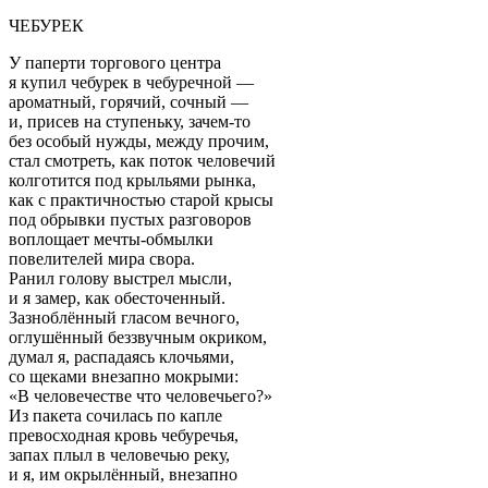
ЧЕБУРЕК
У паперти торгового центра
я купил чебурек в чебуречной —
ароматный, горячий, сочный —
и, присев на ступеньку, зачем-то
без особый нужды, между прочим,
стал смотреть, как поток человечий
колготится под крыльями рынка,
как с практичностью старой крысы
под обрывки пустых разговоров
воплощает мечты-обмылки
повелителей мира свора.
Ранил голову выстрел мысли,
и я замер, как обесточенный.
Зазноблённый гласом вечного,
оглушённый беззвучным окриком,
думал я, распадаясь клочьями,
со щеками внезапно мокрыми:
«В человечестве что человечьего?»
Из пакета сочилась по капле
превосходная кровь чебуречья,
запах плыл в человечью реку,
и я, им окрылённый, внезапно