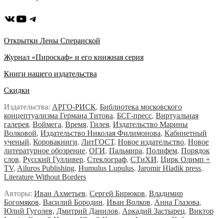
ВКонтакте
YouTube
Telegram
Открытки Лены Сперанской
Журнал «Пироскаф» и его книжная серия
Книги нашего издательства
Скидки
Издательства:
АРГО-РИСК
,
Библиотека московского
концептуализма Германа Титова
,
БСГ-пресс
,
Виртуальная
галерея
,
Воймега
,
Время
,
Гилея
,
Издательство Марины
Волковой
,
Издательство Николая Филимонова
,
Кабинетный
ученый
,
Коровакниги
,
ЛитГОСТ
,
Новое издательство
,
Новое
литературное обозрение
,
ОГИ
,
Пальмира
,
Полифем
,
Порядок
слов
,
Русский Гулливер
,
Стеклограф
,
СТиХИ
,
Цирк Олимп +
TV
,
Ailuros Publishing
,
Humulus Lupulus
,
Jaromir Hladik press
,
Literature Without Borders
Авторы:
Иван Ахметьев
,
Сергей Бирюков
,
Владимир
Богомяков
,
Василий Бородин
,
Иван Волков
,
Анна Глазова
,
Юлий Гуголев,
Дмитрий Данилов
,
Аркадий Застырец
,
Виктор