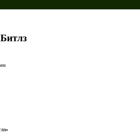
 Битлз
 мм
тлз»