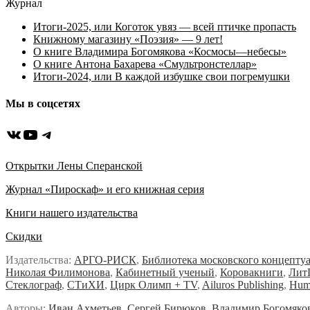
Журнал
Итоги-2025, или Коготок увяз — всей птичке пропасть
Книжному магазину «Поэзия» — 9 лет!
О книге Владимира Богомякова «Космосы—небесы»
О книге Антона Бахарева «Смультронстеллар»
Итоги-2024, или В каждой избушке свои погремушки
Мы в соцсетях
ВКонтакте
YouTube
Telegram
Открытки Лены Сперанской
Журнал «Пироскаф» и его книжная серия
Книги нашего издательства
Скидки
Издательства:
АРГО-РИСК
,
Библиотека московского концепту
Николая Филимонова
,
Кабинетный ученый
,
Коровакниги
,
Лит
Стеклограф
,
СТиХИ
,
Цирк Олимп + TV
,
Ailuros Publishing
,
Hum
Авторы:
Иван Ахметьев
,
Сергей Бирюков
,
Владимир Богомяко