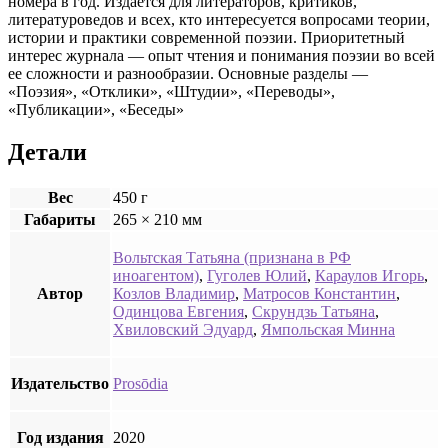
номера в год. Издается для литераторов, критиков,
литературоведов и всех, кто интересуется вопросами теории,
истории и практики современной поэзии. Приоритетный
интерес журнала — опыт чтения и понимания поэзии во всей
ее сложности и разнообразии. Основные разделы —
«Поэзия», «Отклики», «Штудии», «Переводы»,
«Публикации», «Беседы»
Детали
Вес
450 г
Габариты
265 × 210 мм
Вольтская Татьяна (признана в РФ
иноагентом)
,
Гуголев Юлий
,
Караулов Игорь
,
Автор
Козлов Владимир
,
Матросов Константин
,
Одинцова Евгения
,
Скрундзь Татьяна
,
Хвиловский Эдуард
,
Ямпольская Минна
Издательство
Prosōdia
Год издания
2020