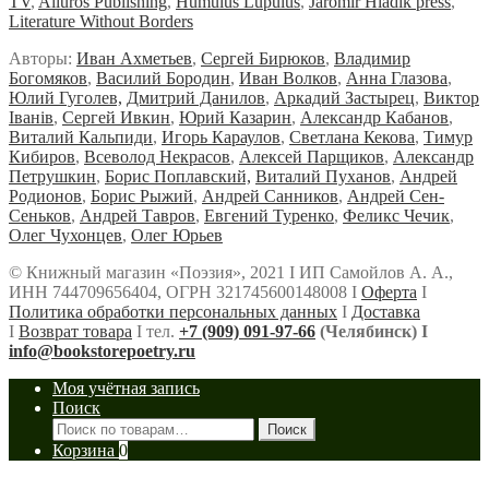
TV
,
Ailuros Publishing
,
Humulus Lupulus
,
Jaromir Hladik press
,
Literature Without Borders
Авторы:
Иван Ахметьев
,
Сергей Бирюков
,
Владимир
Богомяков
,
Василий Бородин
,
Иван Волков
,
Анна Глазова
,
Юлий Гуголев,
Дмитрий Данилов
,
Аркадий Застырец
,
Виктор
Iванiв
,
Сергей Ивкин
,
Юрий Казарин
,
Александр Кабанов
,
Виталий Кальпиди
,
Игорь Караулов
,
Светлана Кекова
,
Тимур
Кибиров
,
Всеволод Некрасов
,
Алексей Парщиков
,
Александр
Петрушкин
,
Борис Поплавский,
Виталий Пуханов
,
Андрей
Родионов
,
Борис Рыжий
,
Андрей Санников
,
Андрей Сен-
Сеньков
,
Андрей Тавров
,
Евгений Туренко
,
Феликс Чечик
,
Олег Чухонцев
,
Олег Юрьев
© Книжный магазин «Поэзия», 2021 Ι ИП Самойлов А. А.,
ИНН 744709656404, ОГРН 321745600148008 Ι
Оферта
Ι
Политика обработки персональных данных
Ι
Доставка
Ι
Возврат товара
Ι тел.
+7 (909) 091-97-66
(Челябинск) Ι
info@bookstorepoetry.ru
Моя учётная запись
Поиск
Искать:
Поиск
Корзина
0