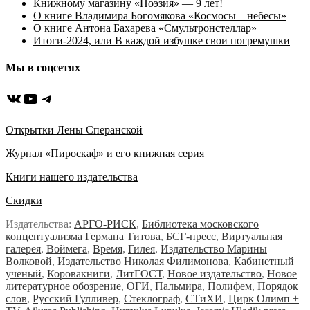
Книжному магазину «Поэзия» — 9 лет!
О книге Владимира Богомякова «Космосы—небесы»
О книге Антона Бахарева «Смультронстеллар»
Итоги-2024, или В каждой избушке свои погремушки
Мы в соцсетях
ВКонтакте
YouTube
Telegram
Открытки Лены Сперанской
Журнал «Пироскаф» и его книжная серия
Книги нашего издательства
Скидки
Издательства:
АРГО-РИСК
,
Библиотека московского
концептуализма Германа Титова
,
БСГ-пресс
,
Виртуальная
галерея
,
Воймега
,
Время
,
Гилея
,
Издательство Марины
Волковой
,
Издательство Николая Филимонова
,
Кабинетный
ученый
,
Коровакниги
,
ЛитГОСТ
,
Новое издательство
,
Новое
литературное обозрение
,
ОГИ
,
Пальмира
,
Полифем
,
Порядок
слов
,
Русский Гулливер
,
Стеклограф
,
СТиХИ
,
Цирк Олимп +