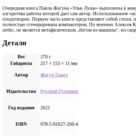
Очередная книга Павла Жагуна «Ульи Луны» выполнена в жанр
алгоритмы работы которой дает сам автор. Использованием «и
плодотворно. Первую часть книги представляют собой стихи,
полностью сгенерирована компьютером. По мнению Алексея Кон
небес, не является метафизическим „богом из машины“, но ско
Детали
Вес
270 г
Габариты
217 × 153 × 11 мм
Автор
Жагун Павел
Издательство
Русский Гулливер
Год издания
2021
ISBN
978-5-91627-260-4