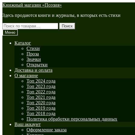
Перейти
Перейти
Книжный магазин «Поэзия»
к
к
Здесь продаются книги и журналы, в которых есть стихи
навигации
содержимому
Искать:
Поиск
Меню
Каталог
Стихи
Проза
Значки
Открытки
Доставка и оплата
О магазине
Топ 2024 года
Топ 2023 года
Топ 2022 года
Топ 2021 года
Топ 2020 года
Топ 2019 года
Топ 2018 года
Политика обработки персональных данных
Ваш аккаунт
Оформление заказа