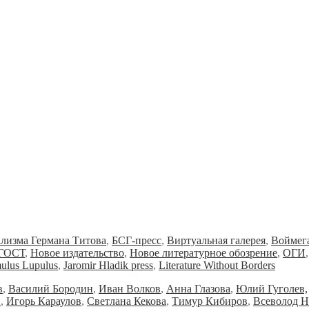
ализма Германа Титова
,
БСГ-пресс
,
Виртуальная галерея
,
Воймег
ГОСТ
,
Новое издательство
,
Новое литературное обозрение
,
ОГИ
ulus Lupulus
,
Jaromir Hladik press
,
Literature Without Borders
в
,
Василий Бородин
,
Иван Волков
,
Анна Глазова
,
Юлий Гуголев,
и
,
Игорь Караулов
,
Светлана Кекова
,
Тимур Кибиров
,
Всеволод Н