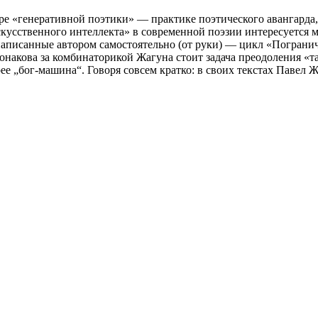
е «генеративной поэтики» — практике поэтического авангарда,
скусственного интеллекта» в современной поэзии интересуется 
 написанные автором самостоятельно (от руки) — цикл «Погран
акова за комбинаторикой Жагуна стоит задача преодоления «тай
рее „бог-машина“. Говоря совсем кратко: в своих текстах Паве