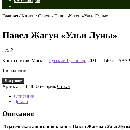
0
₽
0 товаров
Главная
/
Книги
/
Стихи
/
Павел Жагун «Ульи Луны»
Павел Жагун «Ульи Луны»
375
₽
Книга стихов. Москва:
Русский Гулливер
, 2021.— 140 с., ISBN
1 в наличии
Количество
В корзину
товара
Артикул:
11848
Категория:
Стихи
Павел
Жагун
Описание
«Ульи
Детали
Луны»
Описание
Издательская аннотация к книге Павла Жагуна «Ульи Лун