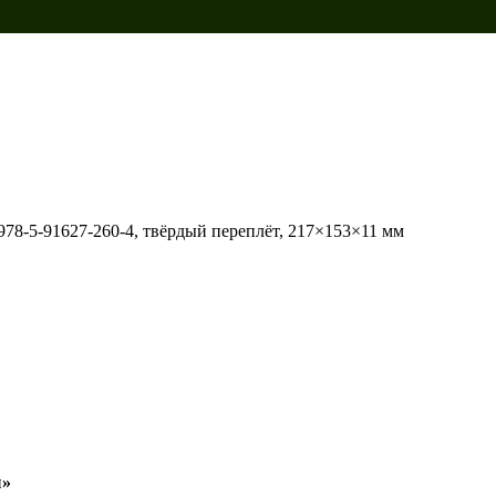
 978-5-91627-260-4, твёрдый переплёт, 217×153×11 мм
ы»