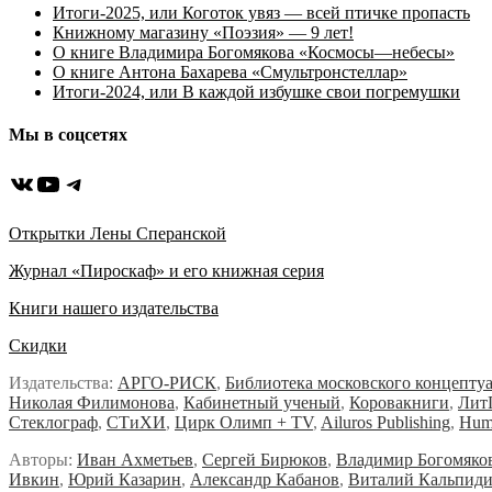
Итоги-2025, или Коготок увяз — всей птичке пропасть
Книжному магазину «Поэзия» — 9 лет!
О книге Владимира Богомякова «Космосы—небесы»
О книге Антона Бахарева «Смультронстеллар»
Итоги-2024, или В каждой избушке свои погремушки
Мы в соцсетях
ВКонтакте
YouTube
Telegram
Открытки Лены Сперанской
Журнал «Пироскаф» и его книжная серия
Книги нашего издательства
Скидки
Издательства:
АРГО-РИСК
,
Библиотека московского концепту
Николая Филимонова
,
Кабинетный ученый
,
Коровакниги
,
Лит
Стеклограф
,
СТиХИ
,
Цирк Олимп + TV
,
Ailuros Publishing
,
Hum
Авторы:
Иван Ахметьев
,
Сергей Бирюков
,
Владимир Богомяко
Ивкин
,
Юрий Казарин
,
Александр Кабанов
,
Виталий Кальпид