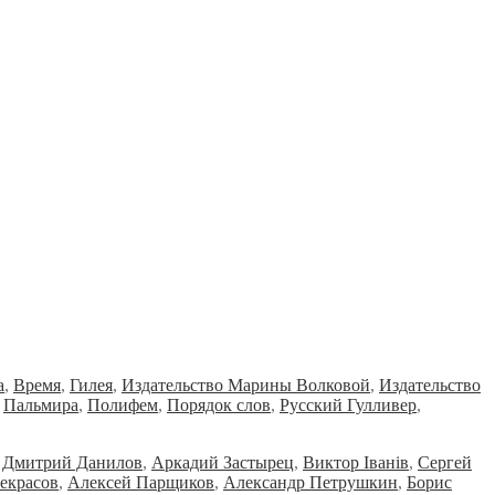
а
,
Время
,
Гилея
,
Издательство Марины Волковой
,
Издательство
,
Пальмира
,
Полифем
,
Порядок слов
,
Русский Гулливер
,
Дмитрий Данилов
,
Аркадий Застырец
,
Виктор Iванiв
,
Сергей
екрасов
,
Алексей Парщиков
,
Александр Петрушкин
,
Борис