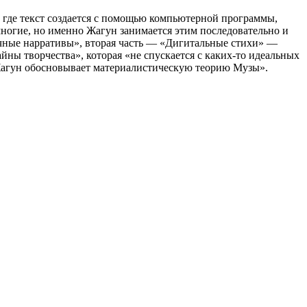
 где текст создается с помощью компьютерной программы,
многие, но именно Жагун занимается этим последовательно и
ичные нарративы», вторая часть — «Дигитальные стихи» —
ны творчества», которая «не спускается с каких-то идеальных
л Жагун обосновывает материалистическую теорию Музы».