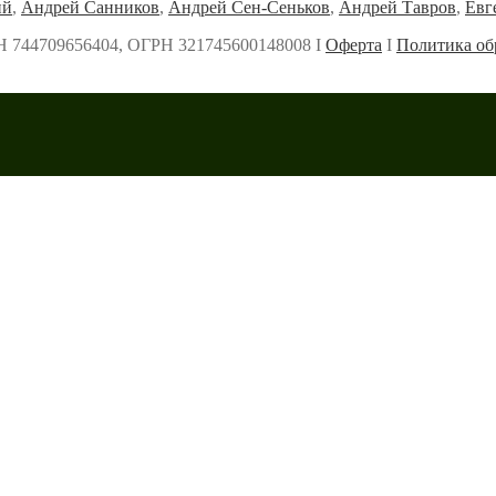
ий
,
Андрей Санников
,
Андрей Сен-Сеньков
,
Андрей Тавров
,
Евг
Н 744709656404, ОГРН 321745600148008 Ι
Оферта
Ι
Политика об