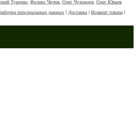
ений Туренко
,
Феликс Чечик
,
Олег Чухонцев
,
Олег Юрьев
работки персональных данных
Ι
Доставка
Ι
Возврат товара
Ι