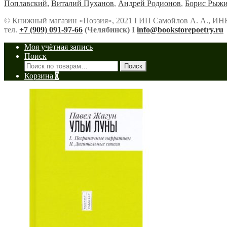
Поплавский,
Виталий Пуханов
,
Андрей Родионов
,
Борис Рыж
© Книжный магазин «Поэзия», 2021 Ι ИП Самойлов А. А., ИН
тел.
+7 (909) 091-97-66
(Челябинск) Ι
info@bookstorepoetry.ru
Моя учётная запись
Поиск
Искать:
Поиск
Корзина
0