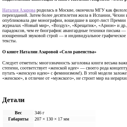
Наталия Азарова
родилась в Москве, окончила МГУ как филолог
переизданий. Затем более десятилетия жила в Испании, Чехии
опубликовала две монографии, вошедшие в шорт-лист Премии А
журналах «Новый мир», «Воздух», «Крещатик», «Арион» и др., 
парадоксов, чем ее биография: авангардные техники письма —
изощренный звуковой строй — и индивидуальное графическое 
тексты.
О книге Наталии Азаровой «Соло равенства»
Следует отметить: многозначность заголовка книги весьма ва
степени, соответствует «женской идее» — своего рода концепт
путать «женскую идею» с феминизмом!). В этой модели залож
«женское», в отличие от «мужского», не строит мир на иерархи
Детали
Вес
346 г
Габариты
207 × 130 × 17 мм