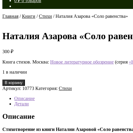
0
₽
0 товаров
Главная
/
Книги
/
Стихи
/
Наталия Азарова «Соло равенства»
Наталия Азарова «Соло равен
300
₽
Книга стихов. Москва:
Новое литературное обозрение
(серия
«
1 в наличии
Количество
В корзину
товара
Артикул:
10773
Категория:
Стихи
Наталия
Азарова
Описание
«Соло
Детали
равенства»
Описание
Стихотворение из книги Наталии Азаровой «Соло равенств