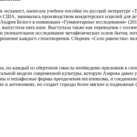
-испанист, написала учебное пособие по русской литературе «Т
 и США, занималась производством кондитерских изделий для д
ндрея Белого в номинации «Гуманитарные исследования» (2010).
выпустила пять книг. Выступала также как переводчик с поэзие
 и увлекательное исследование метафизических основ бытия, и
решение каждого стихотворения. Сборник «Соло равенства» вкл
жна, но каждый из обертонов смысла необходимо приложим к спо
уальной модели современной культуры, которую Азарова давно уж
ены и непафосные формы преодоления негативизма, и соединени
ях и антиномиях, но создает гораздо более мягкие и подвижные 