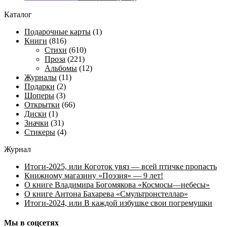
цен:
товар
имеет
Каталог
100 ₽
несколько
–
вариаций.
Подарочные карты
(1)
5 000 ₽
Опции
Книги
(816)
можно
Стихи
(610)
выбрать
Проза
(221)
на
Альбомы
(12)
странице
Журналы
(11)
товара.
Подарки
(2)
Шоперы
(3)
Открытки
(66)
Диски
(1)
Значки
(31)
Стикеры
(4)
Журнал
Итоги-2025, или Коготок увяз — всей птичке пропасть
Книжному магазину «Поэзия» — 9 лет!
О книге Владимира Богомякова «Космосы—небесы»
О книге Антона Бахарева «Смультронстеллар»
Итоги-2024, или В каждой избушке свои погремушки
Мы в соцсетях