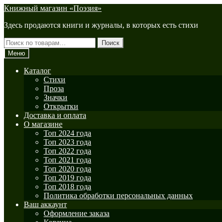
Перейти
Перейти
Книжный магазин «Поэзия»
к
к
Здесь продаются книги и журналы, в которых есть стихи
навигации
содержимому
Искать:
Поиск
Меню
Каталог
Стихи
Проза
Значки
Открытки
Доставка и оплата
О магазине
Топ 2024 года
Топ 2023 года
Топ 2022 года
Топ 2021 года
Топ 2020 года
Топ 2019 года
Топ 2018 года
Политика обработки персональных данных
Ваш аккаунт
Оформление заказа