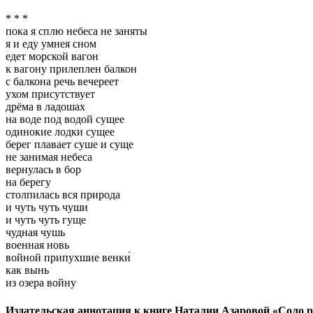
* * *
пока я сплю небеса не заняты
я и еду умнея сном
едет морской вагон
к вагону прилеплен балкон
с балкона речь вечереет
ухом присутствует
дрёма в ладошах
на воде под водой сущее
одинокие лодки сущее
берег плавает суше и суще
не занимая небеса
вернулась в бор
на берегу
столпилась вся природа
и чуть чуть чуши
и чуть чуть гуще
чудная чушь
военная новь
войной припухшие венки́
как вынь
из озера войну
Издательская аннотация к книге Наталии Азаровой «Соло 