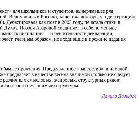
екст» для школьников и студентов, выдержавшее ряд
етей. Вернувшись в Россию, защитила докторскую диссертацию,
 Дебютировала как поэт в 2003 году, печатала стихи в
й Ду Фу. Поэзия Азаровой соединяет в себе не меньше
нтимность интонации — и решительность деклараций,
ючает, главным образом, не входившие в прежние издания
собам ее прочтения. Предъявленное «равенство», в немалой
е предлагает в качестве весьма значимой (только не следует
е различных смысловых, жанровых, структурных рядов;
(хотя и часто неуловимые) структуры.
Данила Давыдов