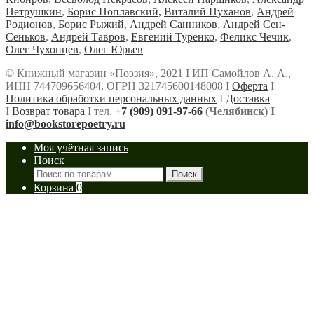
Петрушкин
,
Борис Поплавский,
Виталий Пуханов
,
Андрей
Родионов
,
Борис Рыжий
,
Андрей Санников
,
Андрей Сен-
Сеньков
,
Андрей Тавров
,
Евгений Туренко
,
Феликс Чечик
,
Олег Чухонцев
,
Олег Юрьев
© Книжный магазин «Поэзия», 2021 Ι ИП Самойлов А. А.,
ИНН 744709656404, ОГРН 321745600148008 Ι
Оферта
Ι
Политика обработки персональных данных
Ι
Доставка
Ι
Возврат товара
Ι тел.
+7 (909) 091-97-66
(Челябинск) Ι
info@bookstorepoetry.ru
Моя учётная запись
Поиск
Искать:
Поиск
Корзина
0