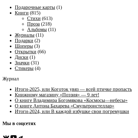
Подарочные карты
(1)
Книги
(815)
Стихи
(613)
Проза
(218)
Альбомы
(11)
Журналы
(11)
Подарки
(2)
Шоперы
(3)
Открытки
(66)
Диски
(1)
Значки
(31)
Стикеры
(4)
Журнал
Итоги-2025, или Коготок увяз — всей птичке пропасть
Книжному магазину «Поэзия» — 9 лет!
О книге Владимира Богомякова «Космосы—небесы»
О книге Антона Бахарева «Смультронстеллар»
Итоги-2024, или В каждой избушке свои погремушки
Мы в соцсетях
ВКонтакте
YouTube
Telegram