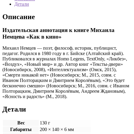
в
Детали
кино»
Описание
Издательская аннотация к книге Михаила
Немцева «Как в кино»
Михаил Немцев — поэт, философ, историк, публицист,
педагог. Родился в 1980 году в г. Бийске (Алтайский край).
Публиковался в журналах Homo Legens, TextOnly, «Ликбез»,
«Воздух», «Новый мир» и др. Автор книг «Тексты-двери»
(Новосибирск, 2008), «Интеллектуализм» (Омск, 2015),
«Смерти никакой нет» (Новосибирск; М., 2015, совм. с
Иваном Полторацким и Дмитрием Королёвым), «Это будет
бесконечно смешно» (Новосибирск; М., 2016, совм. с Иваном
Полторацким, Дмитрием Королёвым, Андреем Ждановым),
«Ясность и радость» (М., 2018).
Детали
Вес
130 г
Габариты
200 × 140 × 6 мм