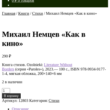
0
₽
0 товаров
Главная
/
Книги
/
Стихи
/
Михаил Немцев «Как в кино»
Михаил Немцев «Как в
кино»
290
₽
Книга стихов. Ozolnieki:
Literature Without
Borders
(серия «Paroles»), 2023.— 100 с., ISBN 978-9934-9177-
1-4, мягкая обложка, 200×140×6 мм
2 в наличии
Количество
товара
В корзину
Михаил
Артикул:
12803
Категория:
Стихи
Немцев
«Как
Описание