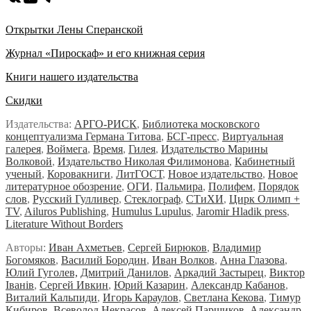
Открытки Лены Сперанской
Журнал «Пироскаф» и его книжная серия
Книги нашего издательства
Скидки
Издательства:
АРГО-РИСК
,
Библиотека московского
концептуализма Германа Титова
,
БСГ-пресс
,
Виртуальная
галерея
,
Воймега
,
Время
,
Гилея
,
Издательство Марины
Волковой
,
Издательство Николая Филимонова
,
Кабинетный
ученый
,
Коровакниги
,
ЛитГОСТ
,
Новое издательство
,
Новое
литературное обозрение
,
ОГИ
,
Пальмира
,
Полифем
,
Порядок
слов
,
Русский Гулливер
,
Стеклограф
,
СТиХИ
,
Цирк Олимп +
TV
,
Ailuros Publishing
,
Humulus Lupulus
,
Jaromir Hladik press
,
Literature Without Borders
Авторы:
Иван Ахметьев
,
Сергей Бирюков
,
Владимир
Богомяков
,
Василий Бородин
,
Иван Волков
,
Анна Глазова
,
Юлий Гуголев,
Дмитрий Данилов
,
Аркадий Застырец
,
Виктор
Iванiв
,
Сергей Ивкин
,
Юрий Казарин
,
Александр Кабанов
,
Виталий Кальпиди
,
Игорь Караулов
,
Светлана Кекова
,
Тимур
Кибиров
,
Всеволод Некрасов
,
Алексей Парщиков
,
Александр