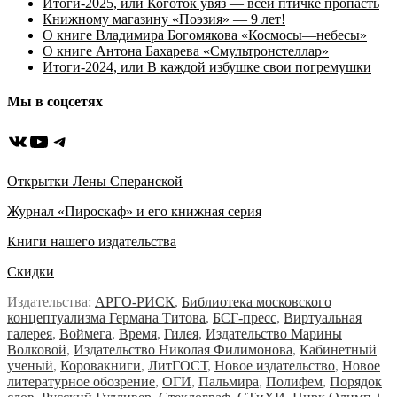
Итоги-2025, или Коготок увяз — всей птичке пропасть
Книжному магазину «Поэзия» — 9 лет!
О книге Владимира Богомякова «Космосы—небесы»
О книге Антона Бахарева «Смультронстеллар»
Итоги-2024, или В каждой избушке свои погремушки
Мы в соцсетях
ВКонтакте
YouTube
Telegram
Открытки Лены Сперанской
Журнал «Пироскаф» и его книжная серия
Книги нашего издательства
Скидки
Издательства:
АРГО-РИСК
,
Библиотека московского
концептуализма Германа Титова
,
БСГ-пресс
,
Виртуальная
галерея
,
Воймега
,
Время
,
Гилея
,
Издательство Марины
Волковой
,
Издательство Николая Филимонова
,
Кабинетный
ученый
,
Коровакниги
,
ЛитГОСТ
,
Новое издательство
,
Новое
литературное обозрение
,
ОГИ
,
Пальмира
,
Полифем
,
Порядок