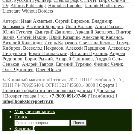
слов
,
Русский Гулливер
,
Стеклограф
,
СТиХИ
,
Цирк Олимп +
TV
,
Ailuros Publishing
,
Humulus Lupulus
,
Jaromir Hladik press
,
Literature Without Borders
Авторы:
Иван Ахметьев
,
Сергей Бирюков
,
Владимир
Богомяков
,
Василий Бородин
,
Иван Волков
,
Анна Глазова
,
Юлий Гуголев,
Дмитрий Данилов
,
Аркадий Застырец
,
Виктор
Iванiв
,
Сергей Ивкин
,
Юрий Казарин
,
Александр Кабанов
,
Виталий Кальпиди
,
Игорь Караулов
,
Светлана Кекова
,
Тимур
Кибиров
,
Всеволод Некрасов
,
Алексей Парщиков
,
Александр
Петрушкин
,
Борис Поплавский,
Виталий Пуханов
,
Андрей
Родионов
,
Борис Рыжий
,
Андрей Санников
,
Андрей Сен-
Сеньков
,
Андрей Тавров
,
Евгений Туренко
,
Феликс Чечик
,
Олег Чухонцев
,
Олег Юрьев
© Книжный магазин «Поэзия», 2021 Ι ИП Самойлов А. А.,
ИНН 744709656404, ОГРН 321745600148008 Ι
Оферта
Ι
Политика обработки персональных данных
Ι
Доставка
Ι
Возврат товара
Ι тел.
+7 (909) 091-97-66
(Челябинск) Ι
info@bookstorepoetry.ru
Моя учётная запись
Поиск
Искать:
Поиск
Корзина
0