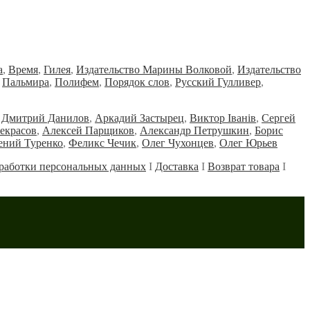
а
,
Время
,
Гилея
,
Издательство Марины Волковой
,
Издательство
,
Пальмира
,
Полифем
,
Порядок слов
,
Русский Гулливер
,
Дмитрий Данилов
,
Аркадий Застырец
,
Виктор Iванiв
,
Сергей
екрасов
,
Алексей Парщиков
,
Александр Петрушкин
,
Борис
ений Туренко
,
Феликс Чечик
,
Олег Чухонцев
,
Олег Юрьев
работки персональных данных
Ι
Доставка
Ι
Возврат товара
Ι