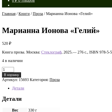
0
₽
0 товаров
Главная
/
Книги
/
Проза
/
Марианна Ионова «Гелий»
Марианна Ионова «Гелий»
520
₽
Книга прозы. Москва:
Стеклограф
, 2025.— 276 с., ISBN 978-5
4 в наличии
Количество
товара
В корзину
Марианна
Артикул:
15693
Категория:
Проза
Ионова
«Гелий»
Детали
Детали
Вес
330 г