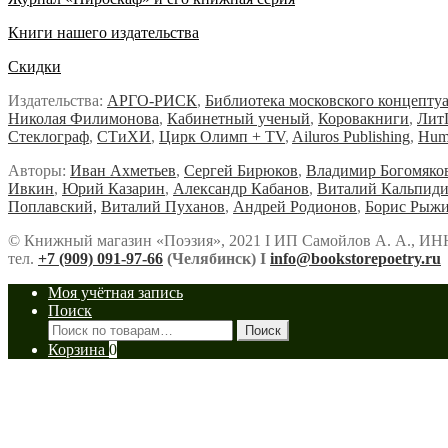
Книги нашего издательства
Скидки
Издательства:
АРГО-РИСК
,
Библиотека московского концепту
Николая Филимонова
,
Кабинетный ученый
,
Коровакниги
,
Лит
Стеклограф
,
СТиХИ
,
Цирк Олимп + TV
,
Ailuros Publishing
,
Hum
Авторы:
Иван Ахметьев
,
Сергей Бирюков
,
Владимир Богомяко
Ивкин
,
Юрий Казарин
,
Александр Кабанов
,
Виталий Кальпид
Поплавский,
Виталий Пуханов
,
Андрей Родионов
,
Борис Рыж
© Книжный магазин «Поэзия», 2021 Ι ИП Самойлов А. А., ИН
тел.
+7 (909) 091-97-66
(Челябинск) Ι
info@bookstorepoetry.ru
Моя учётная запись
Поиск
Искать:
Поиск
Корзина
0