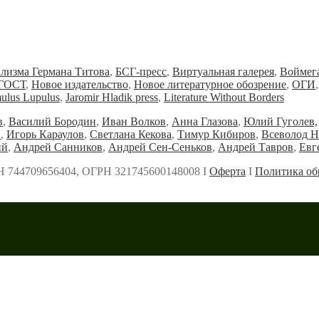
ализма Германа Титова
,
БСГ-пресс
,
Виртуальная галерея
,
Воймег
ГОСТ
,
Новое издательство
,
Новое литературное обозрение
,
ОГИ
ulus Lupulus
,
Jaromir Hladik press
,
Literature Without Borders
в
,
Василий Бородин
,
Иван Волков
,
Анна Глазова
,
Юлий Гуголев,
и
,
Игорь Караулов
,
Светлана Кекова
,
Тимур Кибиров
,
Всеволод Н
ий
,
Андрей Санников
,
Андрей Сен-Сеньков
,
Андрей Тавров
,
Евг
Н 744709656404, ОГРН 321745600148008 Ι
Оферта
Ι
Политика об