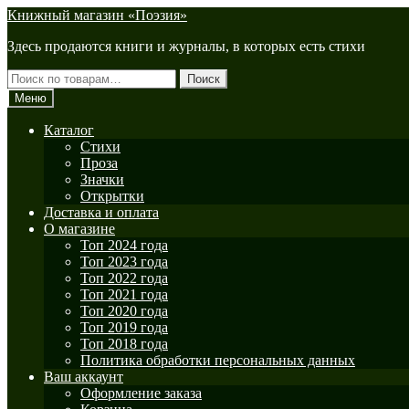
Перейти
Перейти
Книжный магазин «Поэзия»
к
к
Здесь продаются книги и журналы, в которых есть стихи
навигации
содержимому
Искать:
Поиск
Меню
Каталог
Стихи
Проза
Значки
Открытки
Доставка и оплата
О магазине
Топ 2024 года
Топ 2023 года
Топ 2022 года
Топ 2021 года
Топ 2020 года
Топ 2019 года
Топ 2018 года
Политика обработки персональных данных
Ваш аккаунт
Оформление заказа