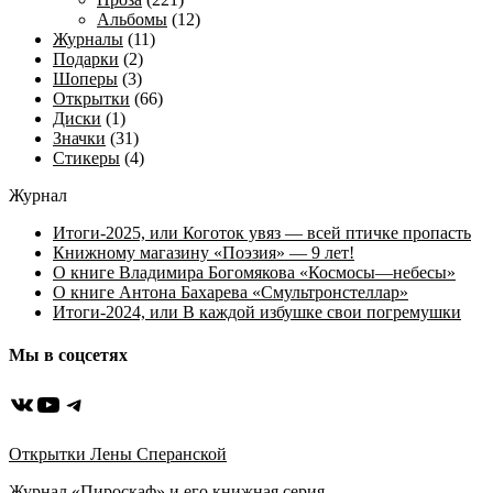
Альбомы
(12)
Журналы
(11)
Подарки
(2)
Шоперы
(3)
Открытки
(66)
Диски
(1)
Значки
(31)
Стикеры
(4)
Журнал
Итоги-2025, или Коготок увяз — всей птичке пропасть
Книжному магазину «Поэзия» — 9 лет!
О книге Владимира Богомякова «Космосы—небесы»
О книге Антона Бахарева «Смультронстеллар»
Итоги-2024, или В каждой избушке свои погремушки
Мы в соцсетях
ВКонтакте
YouTube
Telegram
Открытки Лены Сперанской
Журнал «Пироскаф» и его книжная серия