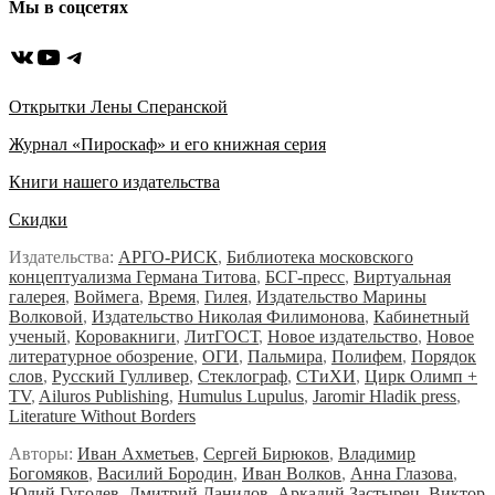
Мы в соцсетях
ВКонтакте
YouTube
Telegram
Открытки Лены Сперанской
Журнал «Пироскаф» и его книжная серия
Книги нашего издательства
Скидки
Издательства:
АРГО-РИСК
,
Библиотека московского
концептуализма Германа Титова
,
БСГ-пресс
,
Виртуальная
галерея
,
Воймега
,
Время
,
Гилея
,
Издательство Марины
Волковой
,
Издательство Николая Филимонова
,
Кабинетный
ученый
,
Коровакниги
,
ЛитГОСТ
,
Новое издательство
,
Новое
литературное обозрение
,
ОГИ
,
Пальмира
,
Полифем
,
Порядок
слов
,
Русский Гулливер
,
Стеклограф
,
СТиХИ
,
Цирк Олимп +
TV
,
Ailuros Publishing
,
Humulus Lupulus
,
Jaromir Hladik press
,
Literature Without Borders
Авторы:
Иван Ахметьев
,
Сергей Бирюков
,
Владимир
Богомяков
,
Василий Бородин
,
Иван Волков
,
Анна Глазова
,
Юлий Гуголев,
Дмитрий Данилов
,
Аркадий Застырец
,
Виктор