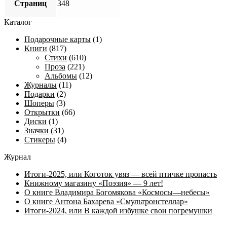
Страниц
348
Каталог
Подарочные карты
(1)
Книги
(817)
Стихи
(610)
Проза
(221)
Альбомы
(12)
Журналы
(11)
Подарки
(2)
Шоперы
(3)
Открытки
(66)
Диски
(1)
Значки
(31)
Стикеры
(4)
Журнал
Итоги-2025, или Коготок увяз — всей птичке пропасть
Книжному магазину «Поэзия» — 9 лет!
О книге Владимира Богомякова «Космосы—небесы»
О книге Антона Бахарева «Смультронстеллар»
Итоги-2024, или В каждой избушке свои погремушки