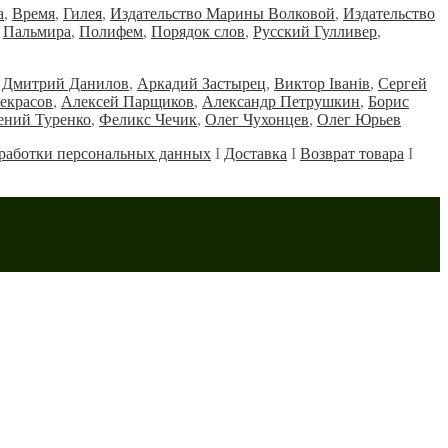
а
,
Время
,
Гилея
,
Издательство Марины Волковой
,
Издательство
,
Пальмира
,
Полифем
,
Порядок слов
,
Русский Гулливер
,
Дмитрий Данилов
,
Аркадий Застырец
,
Виктор Iванiв
,
Сергей
екрасов
,
Алексей Парщиков
,
Александр Петрушкин
,
Борис
ений Туренко
,
Феликс Чечик
,
Олег Чухонцев
,
Олег Юрьев
работки персональных данных
Ι
Доставка
Ι
Возврат товара
Ι