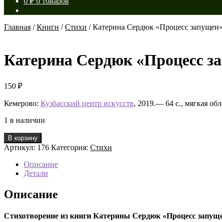
0
₽
0 товаров
Главная
/
Книги
/
Стихи
/
Катерина Сердюк «Процесс запущен
Катерина Сердюк «Процесс з
150
₽
Кемерово:
Кузбасский центр искусств
, 2019.— 64 с., мягкая о
1 в наличии
Количество
В корзину
товара
Артикул:
176
Категория:
Стихи
Катерина
Сердюк
Описание
«Процесс
Детали
запущен»
Описание
Стихотворение из книги Катерины Сердюк «Процесс запущ