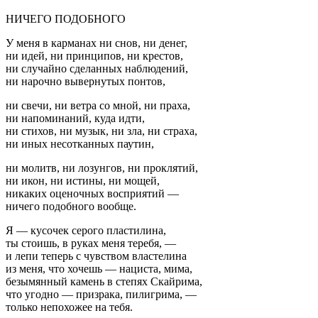
НИЧЕГО ПОДОБНОГО
У меня в карманах ни снов, ни денег,
ни идей, ни принципов, ни крестов,
ни случайно сделанных наблюдений,
ни нарочно вывернутых понтов,
ни свечи, ни ветра со мной, ни праха,
ни напоминаний, куда идти,
ни стихов, ни музык, ни зла, ни страха,
ни иных несотканных паутин,
ни молитв, ни лозунгов, ни проклятий,
ни икон, ни истины, ни мощей,
никаких оценочных восприятий —
ничего подобного вообще.
Я — кусочек серого пластилина,
ты стоишь, в руках меня теребя, —
и лепи теперь с чувством властелина
из меня, что хочешь — нациста, мима,
безымянный камень в степях Скайрима,
что угодно — призрака, пилигрима, —
только непохожее на тебя.