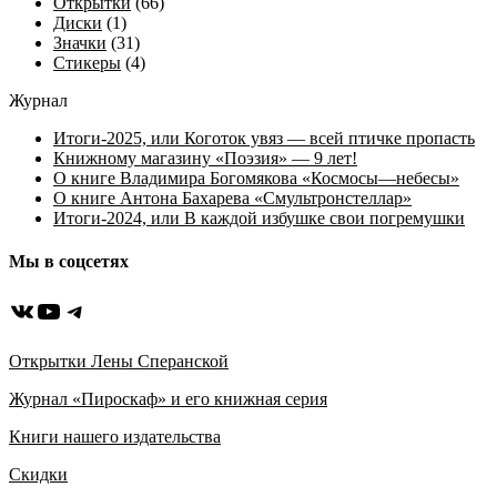
Открытки
(66)
Диски
(1)
Значки
(31)
Стикеры
(4)
Журнал
Итоги-2025, или Коготок увяз — всей птичке пропасть
Книжному магазину «Поэзия» — 9 лет!
О книге Владимира Богомякова «Космосы—небесы»
О книге Антона Бахарева «Смультронстеллар»
Итоги-2024, или В каждой избушке свои погремушки
Мы в соцсетях
ВКонтакте
YouTube
Telegram
Открытки Лены Сперанской
Журнал «Пироскаф» и его книжная серия
Книги нашего издательства
Скидки