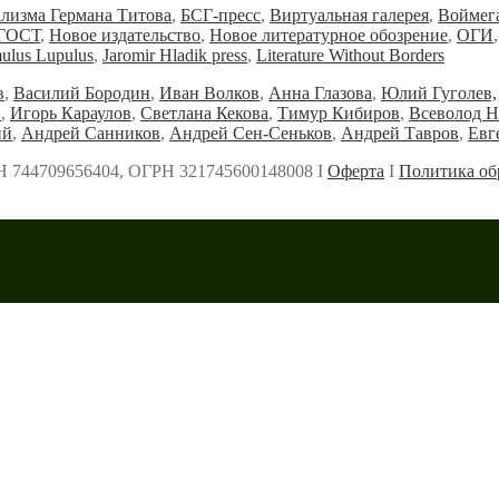
ализма Германа Титова
,
БСГ-пресс
,
Виртуальная галерея
,
Воймег
ГОСТ
,
Новое издательство
,
Новое литературное обозрение
,
ОГИ
ulus Lupulus
,
Jaromir Hladik press
,
Literature Without Borders
в
,
Василий Бородин
,
Иван Волков
,
Анна Глазова
,
Юлий Гуголев,
и
,
Игорь Караулов
,
Светлана Кекова
,
Тимур Кибиров
,
Всеволод Н
ий
,
Андрей Санников
,
Андрей Сен-Сеньков
,
Андрей Тавров
,
Евг
Н 744709656404, ОГРН 321745600148008 Ι
Оферта
Ι
Политика об