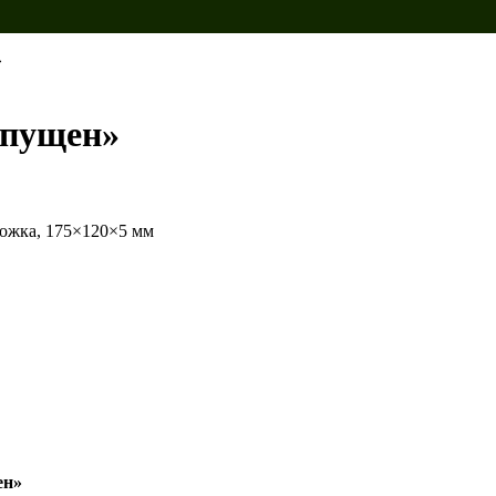
»
апущен»
бложка, 175×120×5 мм
ен»