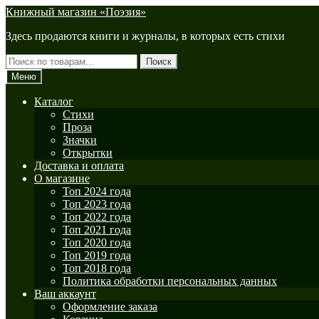
Перейти
Перейти
Книжный магазин «Поэзия»
к
к
Здесь продаются книги и журналы, в которых есть стихи
навигации
содержимому
Искать:
Поиск
Меню
Каталог
Стихи
Проза
Значки
Открытки
Доставка и оплата
О магазине
Топ 2024 года
Топ 2023 года
Топ 2022 года
Топ 2021 года
Топ 2020 года
Топ 2019 года
Топ 2018 года
Политика обработки персональных данных
Ваш аккаунт
Оформление заказа