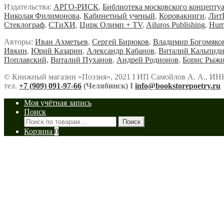
Издательства:
АРГО-РИСК
,
Библиотека московского концепту
Николая Филимонова
,
Кабинетный ученый
,
Коровакниги
,
Лит
Стеклограф
,
СТиХИ
,
Цирк Олимп + TV
,
Ailuros Publishing
,
Hum
Авторы:
Иван Ахметьев
,
Сергей Бирюков
,
Владимир Богомяко
Ивкин
,
Юрий Казарин
,
Александр Кабанов
,
Виталий Кальпид
Поплавский,
Виталий Пуханов
,
Андрей Родионов
,
Борис Рыж
© Книжный магазин «Поэзия», 2021 Ι ИП Самойлов А. А., ИН
тел.
+7 (909) 091-97-66
(Челябинск) Ι
info@bookstorepoetry.ru
Моя учётная запись
Поиск
Искать:
Поиск
Корзина
0