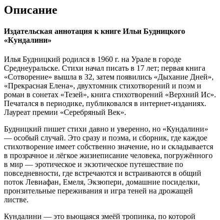
Описание
Издательская аннотация к книге Ильи Будницкого
«Кундалини»
Илья Будницкий родился в 1960 г. на Урале в городе
Среднеуральске. Стихи начал писать в 17 лет; первая книга
«Сотворение» вышла в 32, затем появились «Дыхание Дней»,
«Прекрасная Елена», двухтомник стихотворений и поэм и
роман в сонетах «Тезей», книга стихотворений «Верхний Ис».
Печатался в периодике, публиковался в интернет-изданиях.
Лауреат премии «Серебряный Век».
Будницкий пишет стихи давно и уверенно, но «Кундалини»
— особый случай. Это сразу и поэма, и сборник, где каждое
стихотворение имеет собственно значение, но и складывается
в прозрачное и лёгкое жизнеписание человека, погружённого
в мир — эротическое и экзотическое путешествие по
повседневности, где встречаются и встраиваются в общий
поток Левиафан, Емеля, Экзюпери, домашние посиделки,
пронзительные переживания и игра теней на дрожащей
листве.
Кундалини — это вьющаяся змеёй тропинка, по которой