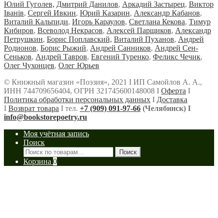
Юлий Гуголев,
Дмитрий Данилов
,
Аркадий Застырец
,
Виктор
Iванiв
,
Сергей Ивкин
,
Юрий Казарин
,
Александр Кабанов
,
Виталий Кальпиди
,
Игорь Караулов
,
Светлана Кекова
,
Тимур
Кибиров
,
Всеволод Некрасов
,
Алексей Парщиков
,
Александр
Петрушкин
,
Борис Поплавский,
Виталий Пуханов
,
Андрей
Родионов
,
Борис Рыжий
,
Андрей Санников
,
Андрей Сен-
Сеньков
,
Андрей Тавров
,
Евгений Туренко
,
Феликс Чечик
,
Олег Чухонцев
,
Олег Юрьев
© Книжный магазин «Поэзия», 2021 Ι ИП Самойлов А. А.,
ИНН 744709656404, ОГРН 321745600148008 Ι
Оферта
Ι
Политика обработки персональных данных
Ι
Доставка
Ι
Возврат товара
Ι тел.
+7 (909) 091-97-66
(Челябинск) Ι
info@bookstorepoetry.ru
Моя учётная запись
Поиск
Искать:
Поиск
Корзина
0