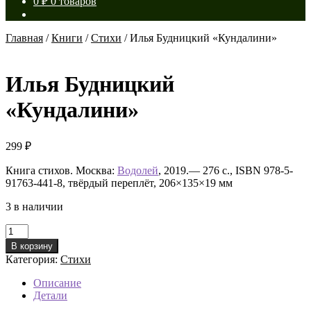
0
₽
0 товаров
Главная
/
Книги
/
Стихи
/
Илья Будницкий «Кундалини»
Илья Будницкий
«Кундалини»
299
₽
Книга стихов. Москва:
Водолей
, 2019.— 276 с., ISBN 978-5-
91763-441-8, твёрдый переплёт, 206×135×19 мм
3 в наличии
Количество
товара
В корзину
Илья
Категория:
Стихи
Будницкий
«Кундалини»
Описание
Детали