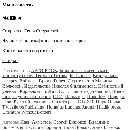
Мы в соцсетях
ВКонтакте
YouTube
Telegram
Открытки Лены Сперанской
Журнал «Пироскаф» и его книжная серия
Книги нашего издательства
Скидки
Издательства:
АРГО-РИСК
,
Библиотека московского
концептуализма Германа Титова
,
БСГ-пресс
,
Виртуальная
галерея
,
Воймега
,
Время
,
Гилея
,
Издательство Марины
Волковой
,
Издательство Николая Филимонова
,
Кабинетный
ученый
,
Коровакниги
,
ЛитГОСТ
,
Новое издательство
,
Новое
литературное обозрение
,
ОГИ
,
Пальмира
,
Полифем
,
Порядок
слов
,
Русский Гулливер
,
Стеклограф
,
СТиХИ
,
Цирк Олимп +
TV
,
Ailuros Publishing
,
Humulus Lupulus
,
Jaromir Hladik press
,
Literature Without Borders
Авторы:
Иван Ахметьев
,
Сергей Бирюков
,
Владимир
Богомяков
,
Василий Бородин
,
Иван Волков
,
Анна Глазова
,