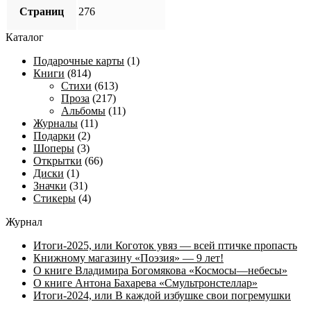
Страниц
276
Каталог
Подарочные карты
(1)
Книги
(814)
Стихи
(613)
Проза
(217)
Альбомы
(11)
Журналы
(11)
Подарки
(2)
Шоперы
(3)
Открытки
(66)
Диски
(1)
Значки
(31)
Стикеры
(4)
Журнал
Итоги-2025, или Коготок увяз — всей птичке пропасть
Книжному магазину «Поэзия» — 9 лет!
О книге Владимира Богомякова «Космосы—небесы»
О книге Антона Бахарева «Смультронстеллар»
Итоги-2024, или В каждой избушке свои погремушки