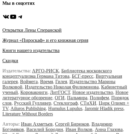
Мы в соцсетях
ВКонтакте
YouTube
Telegram
Открытки Лены Сперанской
Журнал «Пироскаф» и его книжная серия
Книги нашего издательства
Скидки
Издательства:
АРГО-РИСК
,
Библиотека московского
концептуализма Германа Титова
,
БСГ-пресс
,
Виртуальная
галерея
,
Воймега
,
Время
,
Гилея
,
Издательство Марины
Волковой
,
Издательство Николая Филимонова
,
Кабинетный
ученый
,
Коровакниги
,
ЛитГОСТ
,
Новое издательство
,
Новое
литературное обозрение
,
ОГИ
,
Пальмира
,
Полифем
,
Порядок
слов
,
Русский Гулливер
,
Стеклограф
,
СТиХИ
,
Цирк Олимп +
TV
,
Ailuros Publishing
,
Humulus Lupulus
,
Jaromir Hladik press
,
Literature Without Borders
Авторы:
Иван Ахметьев
,
Сергей Бирюков
,
Владимир
Богомяков
,
Василий Бородин
,
Иван Волков
,
Анна Глазова
,