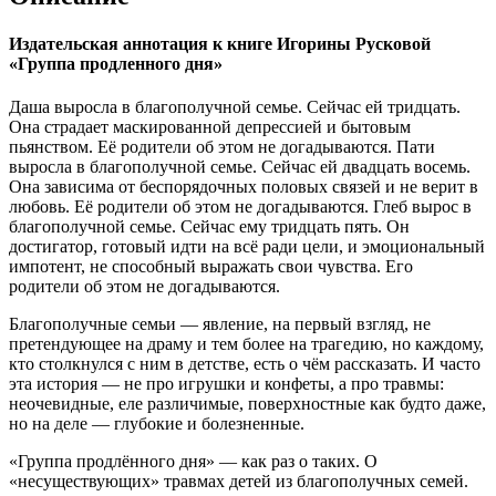
Издательская аннотация к книге Игорины Русковой
«Группа продленного дня»
Даша выросла в благополучной семье. Сейчас ей тридцать.
Она страдает маскированной депрессией и бытовым
пьянством. Её родители об этом не догадываются. Пати
выросла в благополучной семье. Сейчас ей двадцать восемь.
Она зависима от беспорядочных половых связей и не верит в
любовь. Её родители об этом не догадываются. Глеб вырос в
благополучной семье. Сейчас ему тридцать пять. Он
достигатор, готовый идти на всё ради цели, и эмоциональный
импотент, не способный выражать свои чувства. Его
родители об этом не догадываются.
Благополучные семьи — явление, на первый взгляд, не
претендующее на драму и тем более на трагедию, но каждому,
кто столкнулся с ним в детстве, есть о чём рассказать. И часто
эта история — не про игрушки и конфеты, а про травмы:
неочевидные, еле различимые, поверхностные как будто даже,
но на деле — глубокие и болезненные.
«Группа продлённого дня» — как раз о таких. О
«несуществующих» травмах детей из благополучных семей.