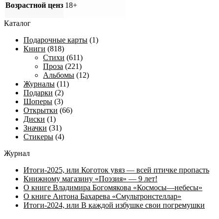
Возрастной ценз
18+
Каталог
Подарочные карты
(1)
Книги
(818)
Стихи
(611)
Проза
(221)
Альбомы
(12)
Журналы
(11)
Подарки
(2)
Шоперы
(3)
Открытки
(66)
Диски
(1)
Значки
(31)
Стикеры
(4)
Журнал
Итоги-2025, или Коготок увяз — всей птичке пропасть
Книжному магазину «Поэзия» — 9 лет!
О книге Владимира Богомякова «Космосы—небесы»
О книге Антона Бахарева «Смультронстеллар»
Итоги-2024, или В каждой избушке свои погремушки