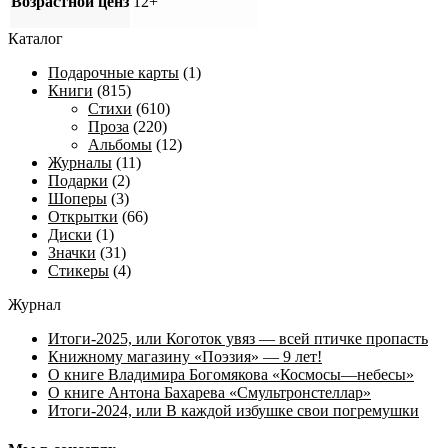
Возрастной ценз
12+
Каталог
Подарочные карты
(1)
Книги
(815)
Стихи
(610)
Проза
(220)
Альбомы
(12)
Журналы
(11)
Подарки
(2)
Шоперы
(3)
Открытки
(66)
Диски
(1)
Значки
(31)
Стикеры
(4)
Журнал
Итоги-2025, или Коготок увяз — всей птичке пропасть
Книжному магазину «Поэзия» — 9 лет!
О книге Владимира Богомякова «Космосы—небесы»
О книге Антона Бахарева «Смультронстеллар»
Итоги-2024, или В каждой избушке свои погремушки