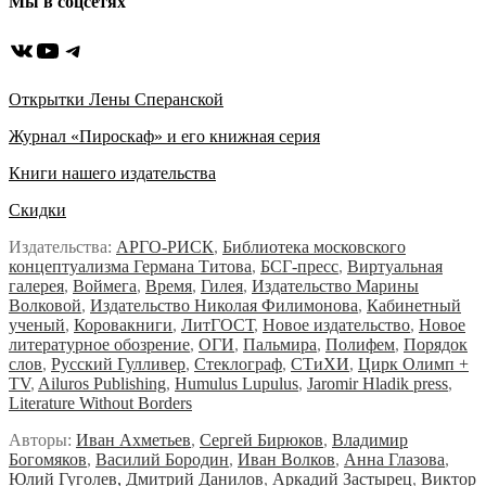
Мы в соцсетях
ВКонтакте
YouTube
Telegram
Открытки Лены Сперанской
Журнал «Пироскаф» и его книжная серия
Книги нашего издательства
Скидки
Издательства:
АРГО-РИСК
,
Библиотека московского
концептуализма Германа Титова
,
БСГ-пресс
,
Виртуальная
галерея
,
Воймега
,
Время
,
Гилея
,
Издательство Марины
Волковой
,
Издательство Николая Филимонова
,
Кабинетный
ученый
,
Коровакниги
,
ЛитГОСТ
,
Новое издательство
,
Новое
литературное обозрение
,
ОГИ
,
Пальмира
,
Полифем
,
Порядок
слов
,
Русский Гулливер
,
Стеклограф
,
СТиХИ
,
Цирк Олимп +
TV
,
Ailuros Publishing
,
Humulus Lupulus
,
Jaromir Hladik press
,
Literature Without Borders
Авторы:
Иван Ахметьев
,
Сергей Бирюков
,
Владимир
Богомяков
,
Василий Бородин
,
Иван Волков
,
Анна Глазова
,
Юлий Гуголев,
Дмитрий Данилов
,
Аркадий Застырец
,
Виктор