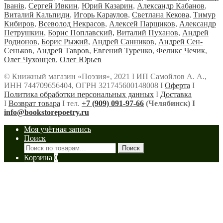
Iванiв
,
Сергей Ивкин
,
Юрий Казарин
,
Александр Кабанов
,
Виталий Кальпиди
,
Игорь Караулов
,
Светлана Кекова
,
Тимур
Кибиров
,
Всеволод Некрасов
,
Алексей Парщиков
,
Александр
Петрушкин
,
Борис Поплавский,
Виталий Пуханов
,
Андрей
Родионов
,
Борис Рыжий
,
Андрей Санников
,
Андрей Сен-
Сеньков
,
Андрей Тавров
,
Евгений Туренко
,
Феликс Чечик
,
Олег Чухонцев
,
Олег Юрьев
© Книжный магазин «Поэзия», 2021 Ι ИП Самойлов А. А.,
ИНН 744709656404, ОГРН 321745600148008 Ι
Оферта
Ι
Политика обработки персональных данных
Ι
Доставка
Ι
Возврат товара
Ι тел.
+7 (909) 091-97-66
(Челябинск) Ι
info@bookstorepoetry.ru
Моя учётная запись
Поиск
Искать:
Поиск
Корзина
0