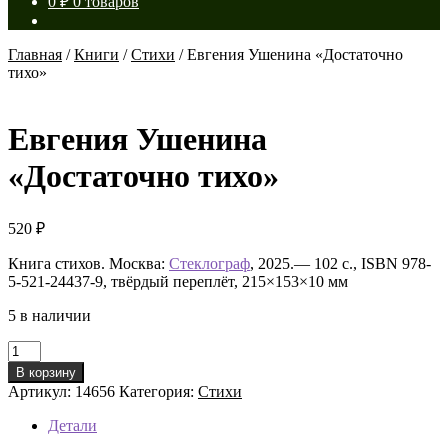
0
₽
0 товаров
Главная
/
Книги
/
Стихи
/
Евгения Ушенина «Достаточно
тихо»
Евгения Ушенина
«Достаточно тихо»
520
₽
Книга стихов. Москва:
Стеклограф
, 2025.— 102 с., ISBN 978-
5-521-24437-9, твёрдый переплёт, 215×153×10 мм
5 в наличии
Количество
товара
В корзину
Евгения
Артикул:
14656
Категория:
Стихи
Ушенина
«Достаточно
Детали
тихо»