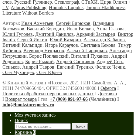
слов
,
Русский Гулливер
,
Стеклограф
,
СТиХИ
,
Цирк Олимп +
TV
,
Ailuros Publishing
,
Humulus Lupulus
,
Jaromir Hladik press
,
Literature Without Borders
Авторы:
Иван Ахметьев
,
Сергей Бирюков
,
Владимир
Богомяков
,
Василий Бородин
,
Иван Волков
,
Анна Глазова
,
Юлий Гуголев,
Дмитрий Данилов
,
Аркадий Застырец
,
Виктор
Iванiв
,
Сергей Ивкин
,
Юрий Казарин
,
Александр Кабанов
,
Виталий Кальпиди
,
Игорь Караулов
,
Светлана Кекова
,
Тимур
Кибиров
,
Всеволод Некрасов
,
Алексей Парщиков
,
Александр
Петрушкин
,
Борис Поплавский,
Виталий Пуханов
,
Андрей
Родионов
,
Борис Рыжий
,
Андрей Санников
,
Андрей Сен-
Сеньков
,
Андрей Тавров
,
Евгений Туренко
,
Феликс Чечик
,
Олег Чухонцев
,
Олег Юрьев
© Книжный магазин «Поэзия», 2021 Ι ИП Самойлов А. А.,
ИНН 744709656404, ОГРН 321745600148008 Ι
Оферта
Ι
Политика обработки персональных данных
Ι
Доставка
Ι
Возврат товара
Ι тел.
+7 (909) 091-97-66
(Челябинск) Ι
info@bookstorepoetry.ru
Моя учётная запись
Поиск
Искать:
Поиск
Корзина
0