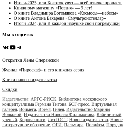
Итоги-2025, или Коготок увяз — всей птичке пропасть
Книжному магазину «Поэзия» — 9 лет!
О книге Владимира Богомякова «Космосы—небесы»
О книге Антона Бахарева «Смультронстеллар»
Итоги-2024, или В каждой избушке свои погремушки
Мы в соцсетях
ВКонтакте
YouTube
Telegram
Открытки Лены Сперанской
Журнал «Пироскаф» и его книжная серия
Книги нашего издательства
Скидки
Издательства:
АРГО-РИСК
,
Библиотека московского
концептуализма Германа Титова
,
БСГ-пресс
,
Виртуальная
галерея
,
Воймега
,
Время
,
Гилея
,
Издательство Марины
Волковой
,
Издательство Николая Филимонова
,
Кабинетный
ученый
,
Коровакниги
,
ЛитГОСТ
,
Новое издательство
,
Новое
литературное обозрение
,
ОГИ
,
Пальмира
,
Полифем
,
Порядок