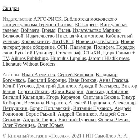
Скидки
Издательства:
АРГО-РИСК
,
Библиотека московского
концептуализма Германа Титова
,
БСГ-пресс
,
Виртуальная
галерея
,
Воймега
,
Время
,
Гилея
,
Издательство Марины
Волковой
,
Издательство Николая Филимонова
,
Кабинетный
ученый
,
Коровакниги
,
ЛитГОСТ
,
Новое издательство
,
Новое
литературное обозрение
,
ОГИ
,
Пальмира
,
Полифем
,
Порядок
слов
,
Русский Гулливер
,
Стеклограф
,
СТиХИ
,
Цирк Олимп +
TV
,
Ailuros Publishing
,
Humulus Lupulus
,
Jaromir Hladik press
,
Literature Without Borders
Авторы:
Иван Ахметьев
,
Сергей Бирюков
,
Владимир
Богомяков
,
Василий Бородин
,
Иван Волков
,
Анна Глазова
,
Юлий Гуголев,
Дмитрий Данилов
,
Аркадий Застырец
,
Виктор
Iванiв
,
Сергей Ивкин
,
Юрий Казарин
,
Александр Кабанов
,
Виталий Кальпиди
,
Игорь Караулов
,
Светлана Кекова
,
Тимур
Кибиров
,
Всеволод Некрасов
,
Алексей Парщиков
,
Александр
Петрушкин
,
Борис Поплавский,
Виталий Пуханов
,
Андрей
Родионов
,
Борис Рыжий
,
Андрей Санников
,
Андрей Сен-
Сеньков
,
Андрей Тавров
,
Евгений Туренко
,
Феликс Чечик
,
Олег Чухонцев
,
Олег Юрьев
© Книжный магазин «Поэзия», 2021 Ι ИП Самойлов А. А.,