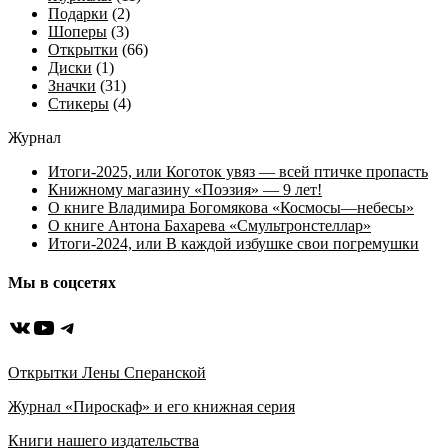
Подарки
(2)
Шоперы
(3)
Открытки
(66)
Диски
(1)
Значки
(31)
Стикеры
(4)
Журнал
Итоги-2025, или Коготок увяз — всей птичке пропасть
Книжному магазину «Поэзия» — 9 лет!
О книге Владимира Богомякова «Космосы—небесы»
О книге Антона Бахарева «Смультронстеллар»
Итоги-2024, или В каждой избушке свои погремушки
Мы в соцсетях
ВКонтакте
YouTube
Telegram
Открытки Лены Сперанской
Журнал «Пироскаф» и его книжная серия
Книги нашего издательства