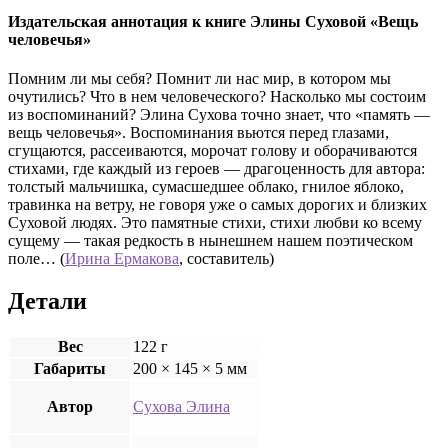
Издательская аннотация к книге Элины Суховой «Вещь
человечья»
Помним ли мы себя? Помнит ли нас мир, в котором мы
очутились? Что в нем человеческого? Насколько мы состоим
из воспоминаний? Элина Сухова точно знает, что «память —
вещь человечья». Воспоминания вьются перед глазами,
сгущаются, рассеиваются, морочат голову и оборачиваются
стихами, где каждый из героев — драгоценность для автора:
толстый мальчишка, сумасшедшее облако, гнилое яблоко,
травинка на ветру, не говоря уже о самых дорогих и близких
Суховой людях. Это памятные стихи, стихи любви ко всему
сущему — такая редкость в нынешнем нашем поэтическом
поле… (
Ирина Ермакова
, составитель)
Детали
Вес
122 г
Габариты
200 × 145 × 5 мм
Автор
Сухова Элина