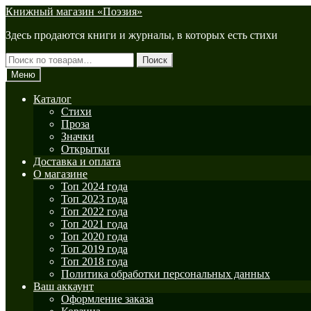
Перейти
Перейти
Книжный магазин «Поэзия»
к
к
Здесь продаются книги и журналы, в которых есть стихи
навигации
содержимому
Искать:
Поиск
Меню
Каталог
Стихи
Проза
Значки
Открытки
Доставка и оплата
О магазине
Топ 2024 года
Топ 2023 года
Топ 2022 года
Топ 2021 года
Топ 2020 года
Топ 2019 года
Топ 2018 года
Политика обработки персональных данных
Ваш аккаунт
Оформление заказа