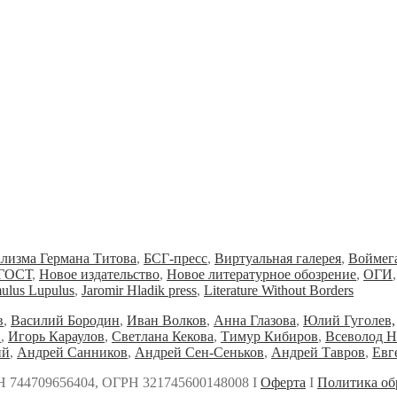
ализма Германа Титова
,
БСГ-пресс
,
Виртуальная галерея
,
Воймег
ГОСТ
,
Новое издательство
,
Новое литературное обозрение
,
ОГИ
ulus Lupulus
,
Jaromir Hladik press
,
Literature Without Borders
в
,
Василий Бородин
,
Иван Волков
,
Анна Глазова
,
Юлий Гуголев,
и
,
Игорь Караулов
,
Светлана Кекова
,
Тимур Кибиров
,
Всеволод Н
ий
,
Андрей Санников
,
Андрей Сен-Сеньков
,
Андрей Тавров
,
Евг
Н 744709656404, ОГРН 321745600148008 Ι
Оферта
Ι
Политика об