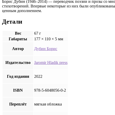
Борис Дубин (1946–2014) — переводчик поэзии и прозы со многих
стихотворений. Впервые некоторые из них были опубликованы 
ценным дополнением.
Детали
Вес
67 г
Габариты
177 × 110 × 5 мм
Автор
Дубин Борис
Издательство
Jaromir Hladik press
Год издания
2022
ISBN
978-5-6048056-0-2
Переплёт
мягкая обложка