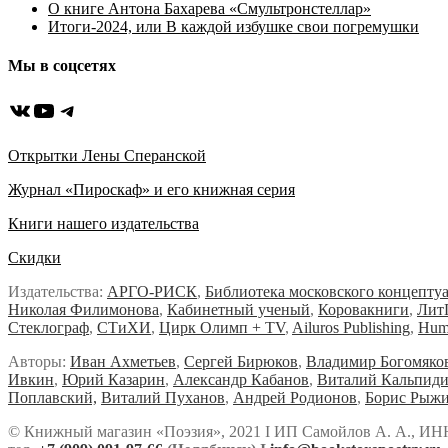
О книге Антона Бахарева «Смультронстеллар»
Итоги-2024, или В каждой избушке свои погремушки
Мы в соцсетях
ВКонтакте
YouTube
Telegram
Открытки Лены Сперанской
Журнал «Пироскаф» и его книжная серия
Книги нашего издательства
Скидки
Издательства:
АРГО-РИСК
,
Библиотека московского концепту
Николая Филимонова
,
Кабинетный ученый
,
Коровакниги
,
Лит
Стеклограф
,
СТиХИ
,
Цирк Олимп + TV
,
Ailuros Publishing
,
Hum
Авторы:
Иван Ахметьев
,
Сергей Бирюков
,
Владимир Богомяко
Ивкин
,
Юрий Казарин
,
Александр Кабанов
,
Виталий Кальпид
Поплавский,
Виталий Пуханов
,
Андрей Родионов
,
Борис Рыж
© Книжный магазин «Поэзия», 2021 Ι ИП Самойлов А. А., ИН