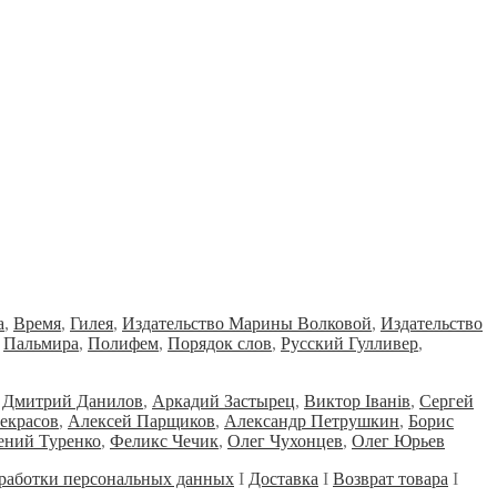
а
,
Время
,
Гилея
,
Издательство Марины Волковой
,
Издательство
,
Пальмира
,
Полифем
,
Порядок слов
,
Русский Гулливер
,
Дмитрий Данилов
,
Аркадий Застырец
,
Виктор Iванiв
,
Сергей
екрасов
,
Алексей Парщиков
,
Александр Петрушкин
,
Борис
ений Туренко
,
Феликс Чечик
,
Олег Чухонцев
,
Олег Юрьев
работки персональных данных
Ι
Доставка
Ι
Возврат товара
Ι