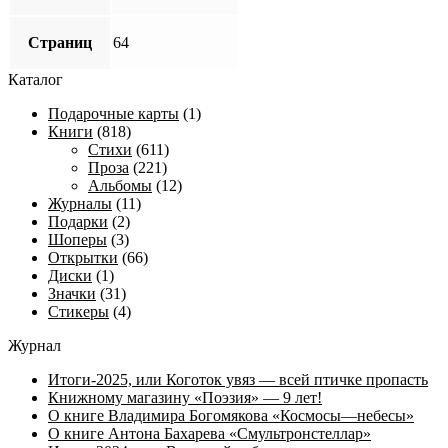
Страниц
64
Каталог
Подарочные карты
(1)
Книги
(818)
Стихи
(611)
Проза
(221)
Альбомы
(12)
Журналы
(11)
Подарки
(2)
Шоперы
(3)
Открытки
(66)
Диски
(1)
Значки
(31)
Стикеры
(4)
Журнал
Итоги-2025, или Коготок увяз — всей птичке пропасть
Книжному магазину «Поэзия» — 9 лет!
О книге Владимира Богомякова «Космосы—небесы»
О книге Антона Бахарева «Смультронстеллар»