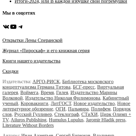
Итоги-2024, или В каждой избушке свои погремушки
Мы в соцсетях
ВКонтакте
YouTube
Telegram
Открытки Лены Сперанской
Журнал «Пироскаф» и его книжная серия
Книги нашего издательства
Скидки
Издательства:
АРГО-РИСК
,
Библиотека московского
концептуализма Германа Титова
,
БСГ-пресс
,
Виртуальная
галерея
,
Воймега
,
Время
,
Гилея
,
Издательство Марины
Волковой
,
Издательство Николая Филимонова
,
Кабинетный
ученый
,
Коровакниги
,
ЛитГОСТ
,
Новое издательство
,
Новое
литературное обозрение
,
ОГИ
,
Пальмира
,
Полифем
,
Порядок
слов
,
Русский Гулливер
,
Стеклограф
,
СТиХИ
,
Цирк Олимп +
TV
,
Ailuros Publishing
,
Humulus Lupulus
,
Jaromir Hladik press
,
Literature Without Borders
Авторы:
Иван Ахметьев
,
Сергей Бирюков
,
Владимир