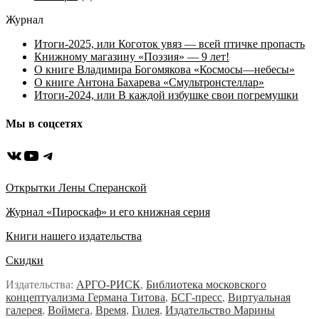
Журнал
Итоги-2025, или Коготок увяз — всей птичке пропасть
Книжному магазину «Поэзия» — 9 лет!
О книге Владимира Богомякова «Космосы—небесы»
О книге Антона Бахарева «Смультронстеллар»
Итоги-2024, или В каждой избушке свои погремушки
Мы в соцсетях
ВКонтакте
YouTube
Telegram
Открытки Лены Сперанской
Журнал «Пироскаф» и его книжная серия
Книги нашего издательства
Скидки
Издательства:
АРГО-РИСК
,
Библиотека московского
концептуализма Германа Титова
,
БСГ-пресс
,
Виртуальная
галерея
,
Воймега
,
Время
,
Гилея
,
Издательство Марины