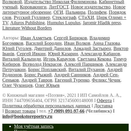
Волковой
,
Издательство Николая Филимонова
,
Кабинетный
ученый
,
Коровакниги
,
ЛитГОСТ
,
Новое издательство
,
Новое
литературное обозрение
,
ОГИ
,
Пальмира
,
Полифем
,
Порядок
слов
,
Русский Гулливер
,
Стеклограф
,
СТиХИ
,
Цирк Олимп +
TV
,
Ailuros Publishing
,
Humulus Lupulus
,
Jaromir Hladik press
,
Literature Without Borders
Авторы:
Иван Ахметьев
,
Сергей Бирюков
,
Владимир
Богомяков
,
Василий Бородин
,
Иван Волков
,
Анна Глазова
,
Юлий Гуголев,
Дмитрий Данилов
,
Аркадий Застырец
,
Виктор
Iванiв
,
Сергей Ивкин
,
Юрий Казарин
,
Александр Кабанов
,
Виталий Кальпиди
,
Игорь Караулов
,
Светлана Кекова
,
Тимур
Кибиров
,
Всеволод Некрасов
,
Алексей Парщиков
,
Александр
Петрушкин
,
Борис Поплавский,
Виталий Пуханов
,
Андрей
Родионов
,
Борис Рыжий
,
Андрей Санников
,
Андрей Сен-
Сеньков
,
Андрей Тавров
,
Евгений Туренко
,
Феликс Чечик
,
Олег Чухонцев
,
Олег Юрьев
© Книжный магазин «Поэзия», 2021 Ι ИП Самойлов А. А.,
ИНН 744709656404, ОГРН 321745600148008 Ι
Оферта
Ι
Политика обработки персональных данных
Ι
Доставка
Ι
Возврат товара
Ι тел.
+7 (909) 091-97-66
(Челябинск) Ι
info@bookstorepoetry.ru
Моя учётная запись