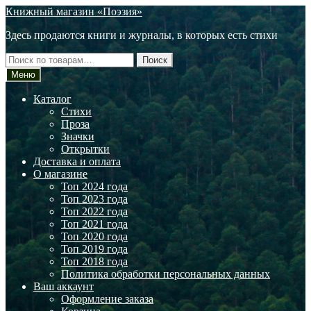
Перейти
Перейти
Книжный магазин «Поэзия»
к
к
Здесь продаются книги и журналы, в которых есть стихи
навигации
содержимому
Искать:
Поиск
Меню
Каталог
Стихи
Проза
Значки
Открытки
Доставка и оплата
О магазине
Топ 2024 года
Топ 2023 года
Топ 2022 года
Топ 2021 года
Топ 2020 года
Топ 2019 года
Топ 2018 года
Политика обработки персональных данных
Ваш аккаунт
Оформление заказа