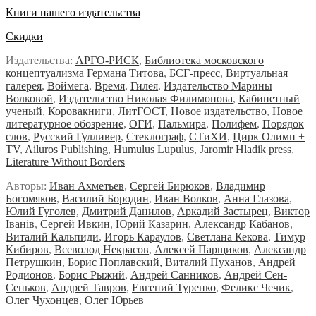
Книги нашего издательства
Скидки
Издательства:
АРГО-РИСК
,
Библиотека московского
концептуализма Германа Титова
,
БСГ-пресс
,
Виртуальная
галерея
,
Воймега
,
Время
,
Гилея
,
Издательство Марины
Волковой
,
Издательство Николая Филимонова
,
Кабинетный
ученый
,
Коровакниги
,
ЛитГОСТ
,
Новое издательство
,
Новое
литературное обозрение
,
ОГИ
,
Пальмира
,
Полифем
,
Порядок
слов
,
Русский Гулливер
,
Стеклограф
,
СТиХИ
,
Цирк Олимп +
TV
,
Ailuros Publishing
,
Humulus Lupulus
,
Jaromir Hladik press
,
Literature Without Borders
Авторы:
Иван Ахметьев
,
Сергей Бирюков
,
Владимир
Богомяков
,
Василий Бородин
,
Иван Волков
,
Анна Глазова
,
Юлий Гуголев,
Дмитрий Данилов
,
Аркадий Застырец
,
Виктор
Iванiв
,
Сергей Ивкин
,
Юрий Казарин
,
Александр Кабанов
,
Виталий Кальпиди
,
Игорь Караулов
,
Светлана Кекова
,
Тимур
Кибиров
,
Всеволод Некрасов
,
Алексей Парщиков
,
Александр
Петрушкин
,
Борис Поплавский,
Виталий Пуханов
,
Андрей
Родионов
,
Борис Рыжий
,
Андрей Санников
,
Андрей Сен-
Сеньков
,
Андрей Тавров
,
Евгений Туренко
,
Феликс Чечик
,
Олег Чухонцев
,
Олег Юрьев