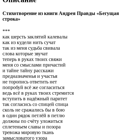
Стихотворение из книги Андрея Правды «Бегущая
строка»
***
как шерсть заклятий калевалы
как из кудели нить сучат
так из меня судьба свивала
слова которые звучат
теперь в руках твоих свяжи
меня со смыслами причастий
и тайне тайну расскажи
предназначенья и участья
не торопись ответить нет
попробуй всё же согласиться
ведь всё в руках твоих стремится
вступить в надёжный паритет
так согласись со спицей спица
сколь не сражались бы в бою
в один рядок петлёй в петлю
должны по счёту уложиться
сплетеньем славы и позора
тревожа мировую ткань
замысловатого узора