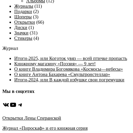
Альбомы
(12)
Журналы
(11)
Подарки
(2)
Шоперы
(3)
Открытки
(66)
Диски
(1)
Значки
(31)
Стикеры
(4)
Журнал
Итоги-2025, или Коготок увяз — всей птичке пропасть
Книжному магазину «Поэзия» — 9 лет!
О книге Владимира Богомякова «Космосы—небесы»
О книге Антона Бахарева «Смультронстеллар»
Итоги-2024, или В каждой избушке свои погремушки
Мы в соцсетях
ВКонтакте
YouTube
Telegram
Открытки Лены Сперанской
Журнал «Пироскаф» и его книжная серия