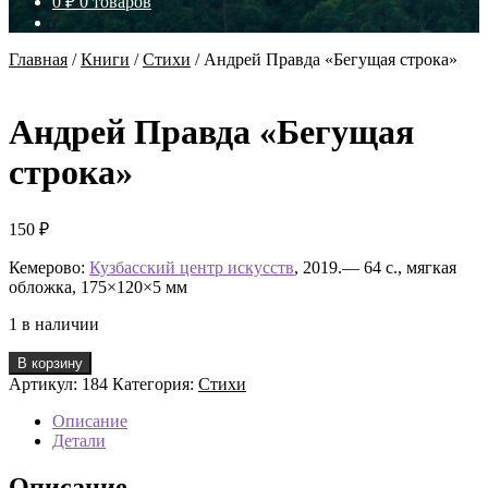
0
₽
0 товаров
Главная
/
Книги
/
Стихи
/
Андрей Правда «Бегущая строка»
Андрей Правда «Бегущая
строка»
150
₽
Кемерово:
Кузбасский центр искусств
, 2019.— 64 с., мягкая
обложка, 175×120×5 мм
1 в наличии
Количество
В корзину
товара
Артикул:
184
Категория:
Стихи
Андрей
Правда
Описание
«Бегущая
Детали
строка»
Описание