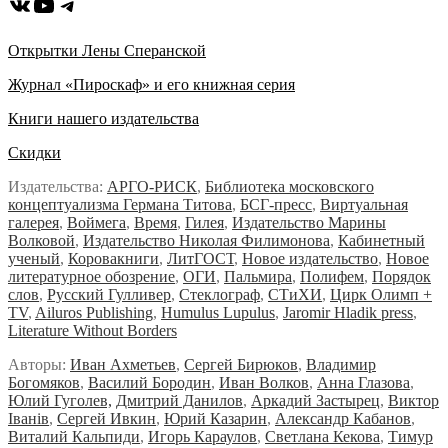
ВКонтакте
YouTube
Telegram
Открытки Лены Сперанской
Журнал «Пироскаф» и его книжная серия
Книги нашего издательства
Скидки
Издательства:
АРГО-РИСК
,
Библиотека московского
концептуализма Германа Титова
,
БСГ-пресс
,
Виртуальная
галерея
,
Воймега
,
Время
,
Гилея
,
Издательство Марины
Волковой
,
Издательство Николая Филимонова
,
Кабинетный
ученый
,
Коровакниги
,
ЛитГОСТ
,
Новое издательство
,
Новое
литературное обозрение
,
ОГИ
,
Пальмира
,
Полифем
,
Порядок
слов
,
Русский Гулливер
,
Стеклограф
,
СТиХИ
,
Цирк Олимп +
TV
,
Ailuros Publishing
,
Humulus Lupulus
,
Jaromir Hladik press
,
Literature Without Borders
Авторы:
Иван Ахметьев
,
Сергей Бирюков
,
Владимир
Богомяков
,
Василий Бородин
,
Иван Волков
,
Анна Глазова
,
Юлий Гуголев,
Дмитрий Данилов
,
Аркадий Застырец
,
Виктор
Iванiв
,
Сергей Ивкин
,
Юрий Казарин
,
Александр Кабанов
,
Виталий Кальпиди
,
Игорь Караулов
,
Светлана Кекова
,
Тимур