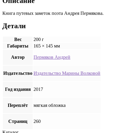
Описание
другие
крупные
Книга путевых заметок поэта Андрея Пермякова.
реки»
Детали
Вес
200 г
Габариты
165 × 145 мм
Автор
Пермяков Андрей
Издательство
Издательство Марины Волковой
Год издания
2017
Переплёт
мягкая обложка
Страниц
260
Каталог