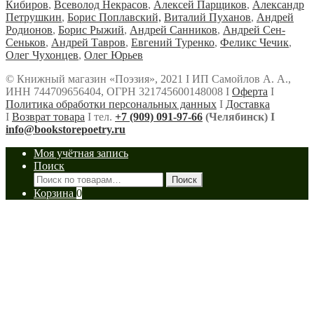
Кибиров
,
Всеволод Некрасов
,
Алексей Парщиков
,
Александр
Петрушкин
,
Борис Поплавский,
Виталий Пуханов
,
Андрей
Родионов
,
Борис Рыжий
,
Андрей Санников
,
Андрей Сен-
Сеньков
,
Андрей Тавров
,
Евгений Туренко
,
Феликс Чечик
,
Олег Чухонцев
,
Олег Юрьев
© Книжный магазин «Поэзия», 2021 Ι ИП Самойлов А. А.,
ИНН 744709656404, ОГРН 321745600148008 Ι
Оферта
Ι
Политика обработки персональных данных
Ι
Доставка
Ι
Возврат товара
Ι тел.
+7 (909) 091-97-66
(Челябинск) Ι
info@bookstorepoetry.ru
Моя учётная запись
Поиск
Искать:
Поиск
Корзина
0