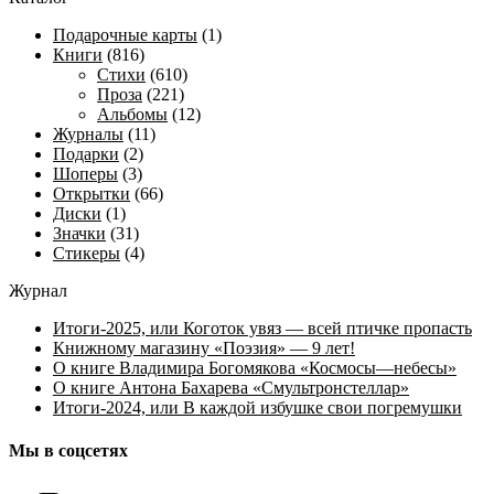
Подарочные карты
(1)
Книги
(816)
Стихи
(610)
Проза
(221)
Альбомы
(12)
Журналы
(11)
Подарки
(2)
Шоперы
(3)
Открытки
(66)
Диски
(1)
Значки
(31)
Стикеры
(4)
Журнал
Итоги-2025, или Коготок увяз — всей птичке пропасть
Книжному магазину «Поэзия» — 9 лет!
О книге Владимира Богомякова «Космосы—небесы»
О книге Антона Бахарева «Смультронстеллар»
Итоги-2024, или В каждой избушке свои погремушки
Мы в соцсетях