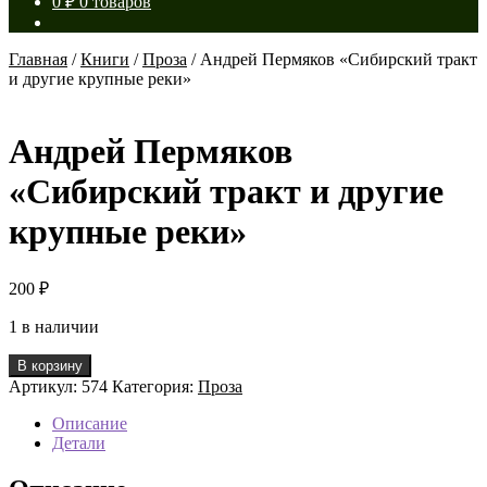
0
₽
0 товаров
Главная
/
Книги
/
Проза
/
Андрей Пермяков «Сибирский тракт
и другие крупные реки»
Андрей Пермяков
«Сибирский тракт и другие
крупные реки»
200
₽
1 в наличии
Количество
В корзину
товара
Артикул:
574
Категория:
Проза
Андрей
Пермяков
Описание
«Сибирский
Детали
тракт
и