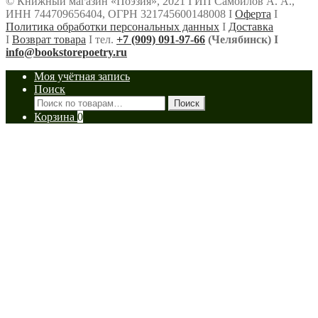
© Книжный магазин «Поэзия», 2021 Ι ИП Самойлов А. А.,
ИНН 744709656404, ОГРН 321745600148008 Ι
Оферта
Ι
Политика обработки персональных данных
Ι
Доставка
Ι
Возврат товара
Ι тел.
+7 (909) 091-97-66
(Челябинск) Ι
info@bookstorepoetry.ru
Моя учётная запись
Поиск
Искать:
Поиск
Корзина
0