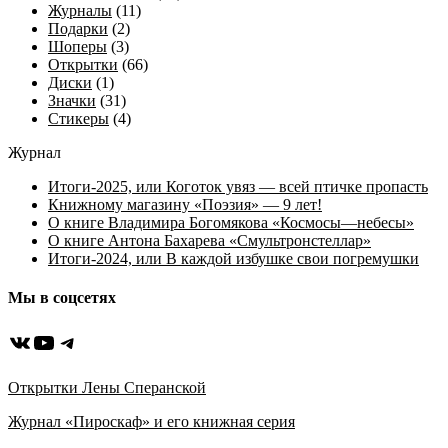
Журналы
(11)
Подарки
(2)
Шоперы
(3)
Открытки
(66)
Диски
(1)
Значки
(31)
Стикеры
(4)
Журнал
Итоги-2025, или Коготок увяз — всей птичке пропасть
Книжному магазину «Поэзия» — 9 лет!
О книге Владимира Богомякова «Космосы—небесы»
О книге Антона Бахарева «Смультронстеллар»
Итоги-2024, или В каждой избушке свои погремушки
Мы в соцсетях
ВКонтакте
YouTube
Telegram
Открытки Лены Сперанской
Журнал «Пироскаф» и его книжная серия