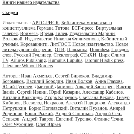
Книги нашего издательства
Скидки
Издательства:
АРГО-РИСК
,
Библиотека московского
концептуализма Германа Титова
,
БСГ-пресс
,
Виртуальная
галерея
,
Воймега
,
Время
,
Гилея
,
Издательство Марины
Волковой
,
Издательство Николая Филимонова
,
Кабинетный
ученый
,
Коровакниги
,
ЛитГОСТ
,
Новое издательство
,
Новое
литературное обозрение
,
ОГИ
,
Пальмира
,
Полифем
,
Порядок
слов
,
Русский Гулливер
,
Стеклограф
,
СТиХИ
,
Цирк Олимп +
TV
,
Ailuros Publishing
,
Humulus Lupulus
,
Jaromir Hladik press
,
Literature Without Borders
Авторы:
Иван Ахметьев
,
Сергей Бирюков
,
Владимир
Богомяков
,
Василий Бородин
,
Иван Волков
,
Анна Глазова
,
Юлий Гуголев,
Дмитрий Данилов
,
Аркадий Застырец
,
Виктор
Iванiв
,
Сергей Ивкин
,
Юрий Казарин
,
Александр Кабанов
,
Виталий Кальпиди
,
Игорь Караулов
,
Светлана Кекова
,
Тимур
Кибиров
,
Всеволод Некрасов
,
Алексей Парщиков
,
Александр
Петрушкин
,
Борис Поплавский,
Виталий Пуханов
,
Андрей
Родионов
,
Борис Рыжий
,
Андрей Санников
,
Андрей Сен-
Сеньков
,
Андрей Тавров
,
Евгений Туренко
,
Феликс Чечик
,
Олег Чухонцев
,
Олег Юрьев