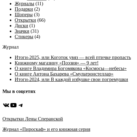
Журналы
(11)
Подарки
(2)
Шоперы
(3)
Открытки
(66)
Диски
(1)
Значки
(31)
Стикеры
(4)
Журнал
Итоги-2025, или Коготок увяз — всей птичке пропасть
Книжному магазину «Поэзия» — 9 лет!
О книге Владимира Богомякова «Космосы—небесы»
О книге Антона Бахарева «Смультронстеллар»
Итоги-2024, или В каждой избушке свои погремушки
Мы в соцсетях
ВКонтакте
YouTube
Telegram
Открытки Лены Сперанской
Журнал «Пироскаф» и его книжная серия