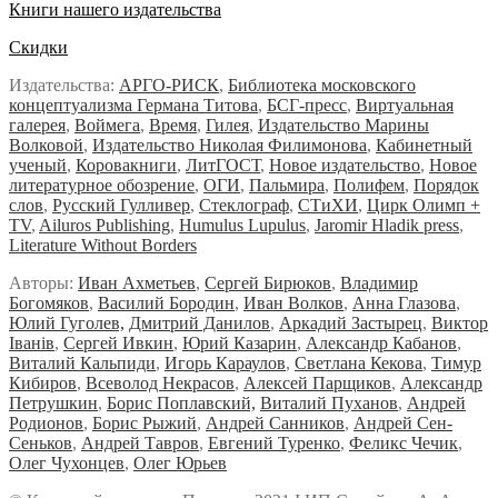
Книги нашего издательства
Скидки
Издательства:
АРГО-РИСК
,
Библиотека московского
концептуализма Германа Титова
,
БСГ-пресс
,
Виртуальная
галерея
,
Воймега
,
Время
,
Гилея
,
Издательство Марины
Волковой
,
Издательство Николая Филимонова
,
Кабинетный
ученый
,
Коровакниги
,
ЛитГОСТ
,
Новое издательство
,
Новое
литературное обозрение
,
ОГИ
,
Пальмира
,
Полифем
,
Порядок
слов
,
Русский Гулливер
,
Стеклограф
,
СТиХИ
,
Цирк Олимп +
TV
,
Ailuros Publishing
,
Humulus Lupulus
,
Jaromir Hladik press
,
Literature Without Borders
Авторы:
Иван Ахметьев
,
Сергей Бирюков
,
Владимир
Богомяков
,
Василий Бородин
,
Иван Волков
,
Анна Глазова
,
Юлий Гуголев,
Дмитрий Данилов
,
Аркадий Застырец
,
Виктор
Iванiв
,
Сергей Ивкин
,
Юрий Казарин
,
Александр Кабанов
,
Виталий Кальпиди
,
Игорь Караулов
,
Светлана Кекова
,
Тимур
Кибиров
,
Всеволод Некрасов
,
Алексей Парщиков
,
Александр
Петрушкин
,
Борис Поплавский,
Виталий Пуханов
,
Андрей
Родионов
,
Борис Рыжий
,
Андрей Санников
,
Андрей Сен-
Сеньков
,
Андрей Тавров
,
Евгений Туренко
,
Феликс Чечик
,
Олег Чухонцев
,
Олег Юрьев